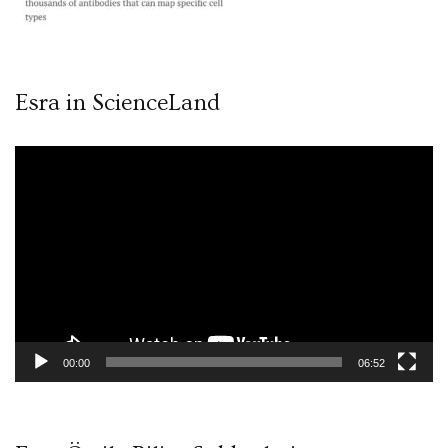
Esra in ScienceLand
Video
oynatıcı
00:00
06:52