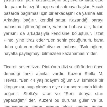
yaşta nasıl para kazanacağını söyleyerek itiraz etse
de, pazarda tezgâh açıp saat satmaya başlar. Ancak
pazarda bağırması için bir arkadaşını da yanına alır.
Arkadaşı bağırır, kendisi satar. Kazandığı parayı
babasına götürdüğünde, yarısını babası alır, kalan
yarısını da arkadaşıyla kendisine bölüştürür. İzzet
Pinto, yine itiraz eder “Ben senin çocuğunum, bana
daha çok vermelisin” diye ve babası, “Bak oğlum,
hayatta paylaşmayı bilmezsen kazanamasın” der.
Ticareti seven İzzet Pinto’nun dizi sektöründen önce
denediği farklı alanlar vardır. Kuzeni Stella M.
Trevez, “Ben 44 yaşındayım oğlum 53” isminde bir
kitap yazar, ayıp olmasın diye okur sonrasında kitabı
beğenir. Stella’yı arar ve “Seni dünya starı
yapacağım” der. Kuzeni bu duruma güler ve bu