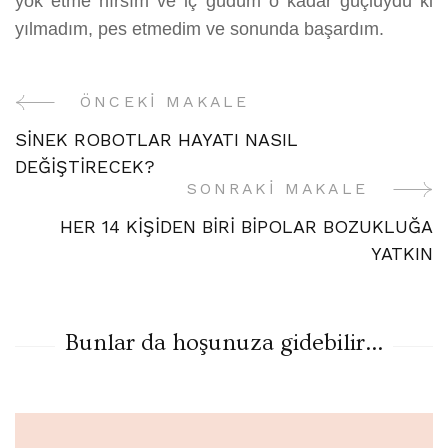
yok etme hırsım ve iç güdüm o kadar güçlüydü ki
yılmadım, pes etmedim ve sonunda başardım.
ÖNCEKI MAKALE
Yazı
SİNEK ROBOTLAR HAYATI NASIL
Gezinme
DEĞİŞTİRECEK?
SONRAKI MAKALE
HER 14 KİŞİDEN BİRİ BİPOLAR BOZUKLUĞA
YATKIN
Bunlar da hoşunuza gidebilir...