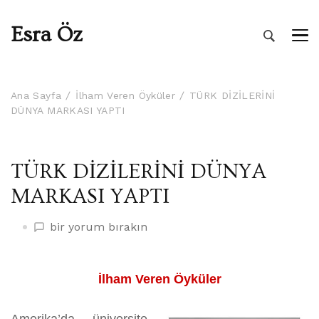
Esra Öz
Ana Sayfa
İlham Veren Öyküler
TÜRK DİZİLERİNİ
DÜNYA MARKASI YAPTI
TÜRK DİZİLERİNİ DÜNYA
MARKASI YAPTI
TÜRK
bir yorum bırakın
DİZİLERİNİ
DÜNYA
MARKASI
İlham Veren Öyküler
YAPTI
üzerine