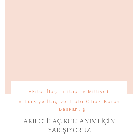
Akılcı İlaç
ilaç
Milliyet
Türkiye İlaç ve Tıbbi Cihaz Kurum
Başkanlığı
AKILCI İLAÇ KULLANIMI İÇİN
YARIŞIYORUZ