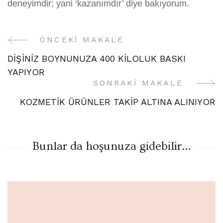
deneyimdir; yani ‘kazanımdır’ diye bakıyorum.
ÖNCEKI MAKALE
Yazı
DİŞİNİZ BOYNUNUZA 400 KİLOLUK BASKI
Gezinme
YAPIYOR
SONRAKI MAKALE
KOZMETİK ÜRÜNLER TAKİP ALTINA ALINIYOR
Bunlar da hoşunuza gidebilir...