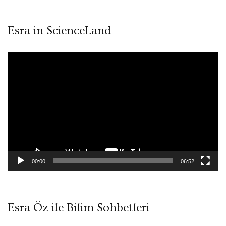
Esra in ScienceLand
Video
oynatıcı
00:00
06:52
Esra Öz ile Bilim Sohbetleri