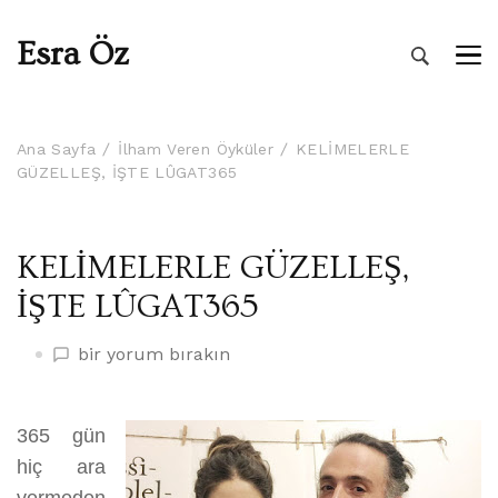
Esra Öz
Ana Sayfa
İlham Veren Öyküler
KELİMELERLE
GÜZELLEŞ, İŞTE LÛGAT365
KELİMELERLE GÜZELLEŞ,
İŞTE LÛGAT365
KELİMELERLE
bir yorum bırakın
GÜZELLEŞ,
İŞTE
LÛGAT365
365 gün
üzerine
hiç ara