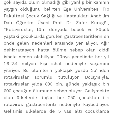
çok sayıda ölüm olmadığı gibi yanlış bir kanının
yaygın olduğunu belirten Ege Üniversitesi Tıp
Fakültesi Çocuk Sağlığı ve Hastalıkları Anabilim
Dalı Öğretim Üyesi Prof. Dr. Zafer Kurugöl,
“Rotaviruslar, tüm dünyada bebek ve küçük
yaştaki çocuklarda görülen gastroenteritlerin en
önde gelen nedenleri arasında yer alıyor. Ağır
dehidratasyon hatta ölüme sebep olan ciddi
ishale neden olabiliyor. Dünya genelinde her yıl
1.6-2.4 milyon kişi ishal nedeniyle yaşamını
yitiriyor. Bu ölümlerin yaklaşık yüzde 25’inden
rotaviruslar sorumlu tutuluyor. Dolayısıyla,
rotaviruslar yılda 600 bin, günde yaklaşık bin
600 çocuğun ölümüne sebep oluyor. Gelişmekte
olan ülkelerde doğan her 250 çocuktan biri
rotavirus gastroenteriti nedeniyle kaybediliyor.
Gelişmiş ülkelerde de 5 yaş altı çocuklarda