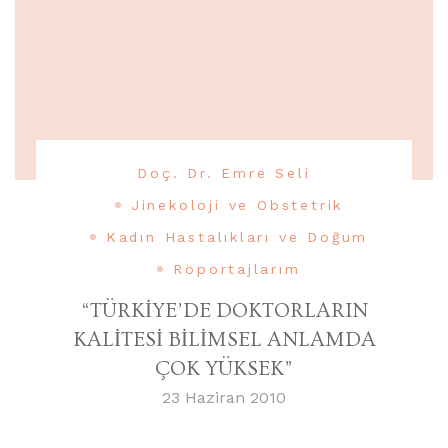
Doç. Dr. Emre Seli
Jinekoloji ve Obstetrik
Kadın Hastalıkları ve Doğum
Röportajlarım
“TÜRKİYE’DE DOKTORLARIN
KALİTESİ BİLİMSEL ANLAMDA
ÇOK YÜKSEK”
23 Haziran 2010