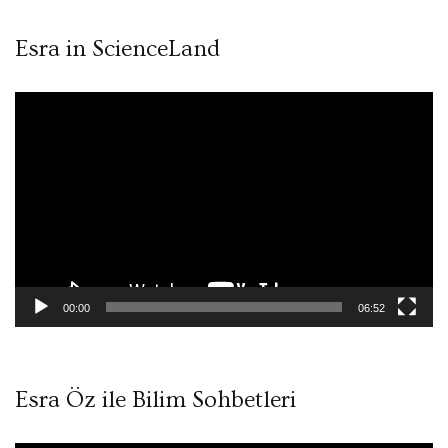
Esra in ScienceLand
Video
oynatıcı
00:00
06:52
Esra Öz ile Bilim Sohbetleri