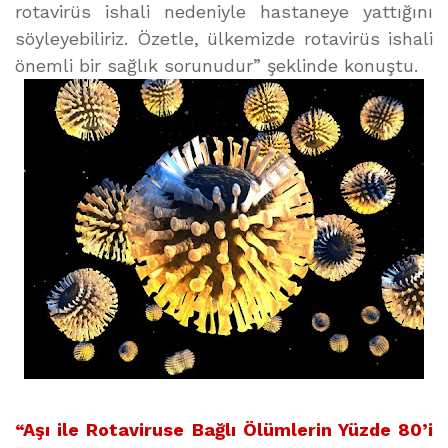
rotavirüs ishali nedeniyle hastaneye yattığını
söyleyebiliriz. Özetle, ülkemizde rotavirüs ishali
önemli bir sağlık sorunudur” şeklinde konuştu.
“Aşı ile Rotaviruse Bağlı Ölümlerin Yüzde 80’i