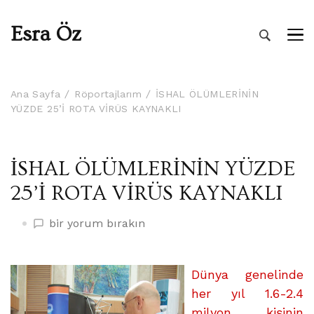
Esra Öz
Ana Sayfa
Röportajlarım
İSHAL ÖLÜMLERİNİN
YÜZDE 25’İ ROTA VİRÜS KAYNAKLI
İSHAL ÖLÜMLERİNİN YÜZDE
25’İ ROTA VİRÜS KAYNAKLI
İSHAL
bir yorum bırakın
ÖLÜMLERİNİN
YÜZDE
25’İ
Dünya genelinde
ROTA
her yıl 1.6-2.4
VİRÜS
milyon kişinin