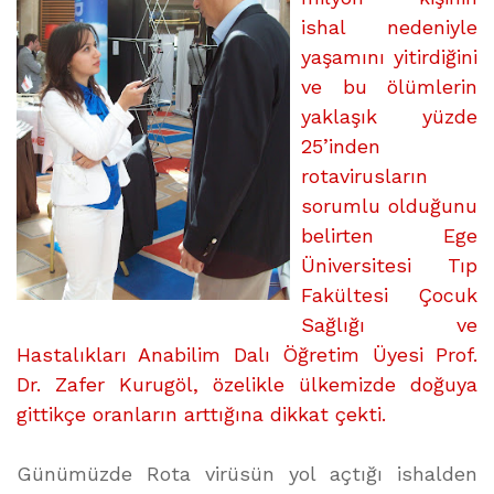
KAYNAKLI
ishal nedeniyle
üzerine
yaşamını yitirdiğini
ve bu ölümlerin
yaklaşık yüzde
25’inden
rotavirusların
sorumlu olduğunu
belirten Ege
Üniversitesi Tıp
Fakültesi Çocuk
Sağlığı ve
Hastalıkları Anabilim Dalı Öğretim Üyesi Prof.
Dr. Zafer Kurugöl, özelikle ülkemizde doğuya
gittikçe oranların arttığına dikkat çekti.
Günümüzde Rota virüsün yol açtığı ishalden