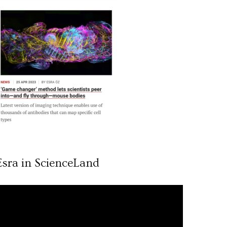
Esra in ScienceLand
ideo
ynatıcı