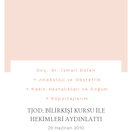
Doç. Dr. İsmail Dölen
Jinekoloji ve Obstetrik
Kadın Hastalıkları ve Doğum
Röportajlarım
TJOD, BİLİRKİŞİ KURSU İLE
HEKİMLERİ AYDINLATTI
29 Haziran 2010