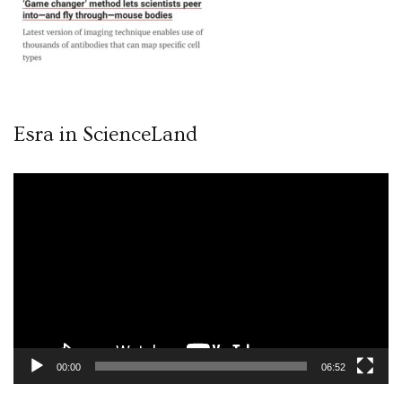
Esra in ScienceLand
Video
oynatıcı
00:00
06:52