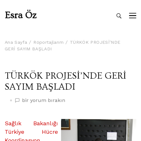
Esra Öz
Ana Sayfa
Röportajlarım
TÜRKÖK PROJESİ’NDE
GERİ SAYIM BAŞLADI
TÜRKÖK PROJESİ’NDE GERİ
SAYIM BAŞLADI
TÜRKÖK
bir yorum bırakın
PROJESİ’NDE
GERİ
SAYIM
Sağlık Bakanlığı
BAŞLADI
Türkiye Hücre
üzerine
Koordinasyon