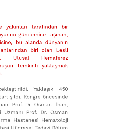
e yakınları tarafından bir
yunun gündemine taşınan,
isine, bu alanda dünyanın
nlarından biri olan Lesli
 5. Ulusal Hemaferez
nuşan temkinli yaklaşmak
.
kleştirildi. Yaklaşık 450
artışıldı. Kongre öncesinde
manı Prof. Dr. Osman İlhan,
oji Uzmanı Prof. Dr. Osman
ırma Hastanesi Hematoloji
sitesi Hücresel Tedavi Bölüm