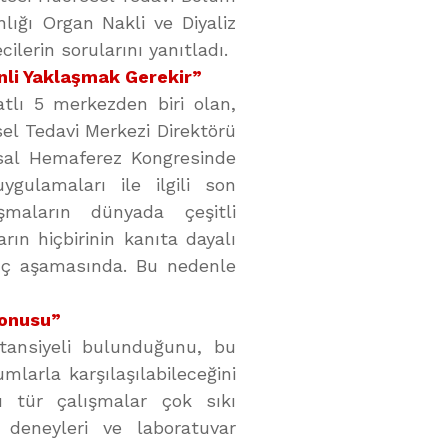
nlığı Organ Nakli ve Diyaliz
ilerin sorularını yanıtladı.
li Yaklaşmak Gerekir”
tlı 5 merkezden biri olan,
el Tedavi Merkezi Direktörü
usal Hemaferez Kongresinde
ygulamaları ile ilgili son
ışmaların dünyada çeşitli
ın hiçbirinin kanıta dayalı
ıç aşamasında. Bu nedenle
Konusu”
tansiyeli bulunduğunu, bu
mlarla karşılaşılabileceğini
bu tür çalışmalar çok sıkı
 deneyleri ve laboratuvar