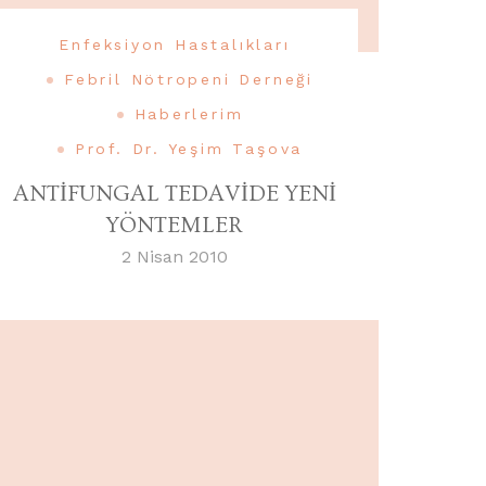
Enfeksiyon Hastalıkları
Febril Nötropeni Derneği
Haberlerim
Prof. Dr. Yeşim Taşova
ANTİFUNGAL TEDAVİDE YENİ
YÖNTEMLER
2 Nisan 2010