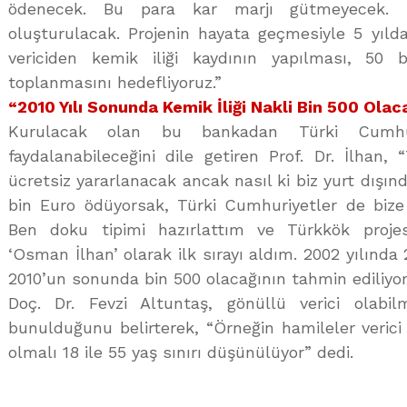
ödenecek. Bu para kar marjı gütmeyecek. G
oluşturulacak. Projenin hayata geçmesiyle 5 yıld
vericiden kemik iliği kaydının yapılması, 50 
toplanmasını hedefliyoruz.”
“2010 Yılı Sonunda Kemik İliği Nakli Bin 500 Olac
Kurulacak olan bu bankadan Türki Cumhuri
faydalanabileceğini dile getiren Prof. Dr. İlhan
ücretsiz yararlanacak ancak nasıl ki biz yurt dışı
bin Euro ödüyorsak, Türki Cumhuriyetler de bize
Ben doku tipimi hazırlattım ve Türkkök proje
‘Osman İlhan’ olarak ilk sırayı aldım. 2002 yılında 
2010’un sonunda bin 500 olacağının tahmin ediliyor
Doç. Dr. Fevzi Altuntaş, gönüllü verici olabilm
bunulduğunu belirterek, “Örneğin hamileler verici 
olmalı 18 ile 55 yaş sınırı düşünülüyor” dedi.