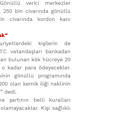
önüllü verici merkezler
a 250 bin civarında gönüllü
bin civarında kordon kanı
ak”
yetlerdeki kişilerin de
, “TC vatandaşları bankadan
ndan bulunan kök hücreye 20
 o kadar para ödeyecekler.
sinin gönüllü programında
200 olan kemik iliği naklinin
” dedi.
e şartının belli kuralları
olamayacaklar. Kişi sağlıklı