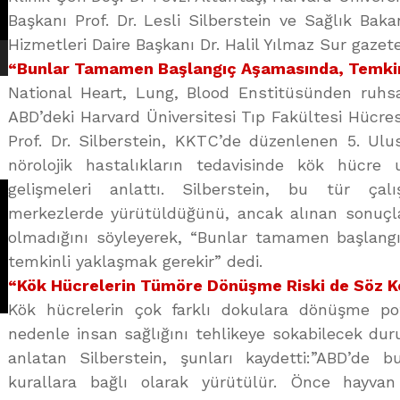
Başkanı Prof. Dr. Lesli Silberstein ve Sağlık Baka
Hizmetleri Daire Başkanı Dr. Halil Yılmaz Sur gazetec
“Bunlar Tamamen Başlangıç Aşamasında, Temkin
National Heart, Lung, Blood Enstitüsünden ruhsa
ABD’deki Harvard Üniversitesi Tıp Fakültesi Hücres
Prof. Dr. Silberstein, KKTC’de düzenlenen 5. Ul
nörolojik hastalıkların tedavisinde kök hücre u
gelişmeleri anlattı. Silberstein, bu tür çal
merkezlerde yürütüldüğünü, ancak alınan sonuçlar
olmadığını söyleyerek, “Bunlar tamamen başlang
temkinli yaklaşmak gerekir” dedi.
“Kök Hücrelerin Tümöre Dönüşme Riski de Söz 
Kök hücrelerin çok farklı dokulara dönüşme po
nedenle insan sağlığını tehlikeye sokabilecek duru
anlatan Silberstein, şunları kaydetti:”ABD’de 
kurallara bağlı olarak yürütülür. Önce hayvan