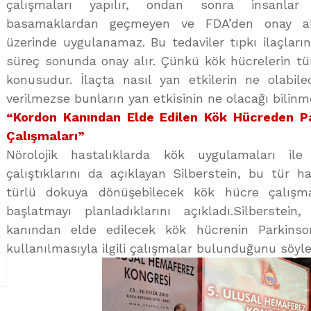
çalışmaları yapılır, ondan sonra insanlar
basamaklardan geçmeyen ve FDA’den onay alm
üzerinde uygulanamaz. Bu tedaviler tıpkı ilaçların
süreç sonunda onay alır. Çünkü kök hücrelerin t
konusudur. İlaçta nasıl yan etkilerin ne olabile
verilmezse bunların yan etkisinin ne olacağı bilin
“Kordon Kanından Elde Edilen Kök Hücreden Pa
Çalışmaları”
Nörolojik hastalıklarda kök uygulamaları ile 
çalıştıklarını da açıklayan Silberstein, bu tür ha
türlü dokuya dönüşebilecek kök hücre çalışm
başlatmayı planladıklarını açıkladı.Silberstein,
kanından elde edilecek kök hücrenin Parkinson
kullanılmasıyla ilgili çalışmalar bulunduğunu söyle