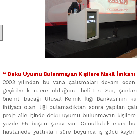
“ Doku Uyumu Bulunmayan Kişilere Nakil İmkanı 
2003 yılından bu yana çalışmaları devam eden 
geçirilmek üzere olduğunu belirten Sur, şunlar
önemli bacağı Ulusal Kemik İliği Bankası’nın k
ihtiyacı olan iliği bulamadıktan sonra yapılan ça
proje aile içinde doku uyumu bulunmayan kişilere
yüzde 95 başarı şansı var. Gönüllülük esas bu 
hastanede yattıkları süre boyunca iş gücü kaybı o