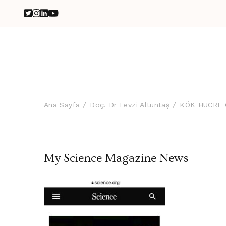
Ana Sayfa
Doç. Dr Fevzi Altuntaş
KÖK HÜCRE 
My Science Magazine News