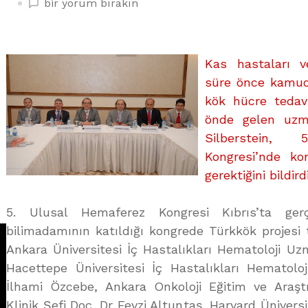
KÖK
bir yorum bırakın
HÜCRE
ÇALIŞMALARINA
TEMKİNLİ
Kas hastaları v
YAKLAŞILIYOR
süre önce kamuo
üzerine
kök hücre tedav
önde gelen uzma
Silberstein,
Kongresi’nde ko
gerektiğini bildirdi
5. Ulusal Hemaferez Kongresi Kıbrıs’ta gerçe
bilimadamının katıldığı kongrede Türkkök projesi t
Ankara Üniversitesi İç Hastalıkları Hematoloji Uz
Hacettepe Üniversitesi İç Hastalıkları Hematol
İlhami Özcebe, Ankara Onkoloji Eğitim ve Araşt
Klinik Şefi Doç. Dr Fevzi Altuntaş, Harvard Üniver