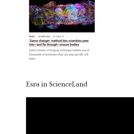
Esra in ScienceLand
Video
oynatıcı