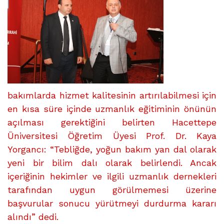
DAL
UZMANLIK
EĞİTİMİ
ALAMIYOR”
üzerine
bakımlarda hizmet kalitesinin artırılabilmesi için
en kısa süre içinde uzmanlık eğitiminin önünün
açılması gerektiğini belirten Hacettepe
Üniversitesi Öğretim Üyesi Prof. Dr. Kaya
Yorgancı: “Tebliğde, yoğun bakım yan dal olarak
yeni bir bilim dalı olarak belirlendi. Ancak
içeriğinin hekimler ve ilgili uzmanlık dernekleri
tarafından uygun görülmemesi üzerine
başvurular sonucu yürütmeyi durdurma kararı
alındı” dedi.