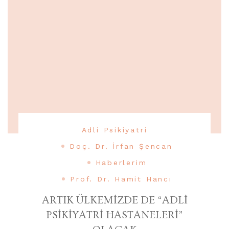
Adli Psikiyatri
Doç. Dr. İrfan Şencan
Haberlerim
Prof. Dr. Hamit Hancı
ARTIK ÜLKEMİZDE DE “ADLİ
PSİKİYATRİ HASTANELERİ”