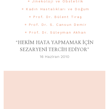
Jinekoloji ve Obstetrik
Kadın Hastalıkları ve Doğum
Prof. Dr. Bülent Tıraş
Prof. Dr. S. Cansun Demir
Prof. Dr. Süleyman Akhan
“HEKİM HATA YAPMAMAK İÇİN
SEZARYENİ TERCİH EDİYOR”
16 Haziran 2010