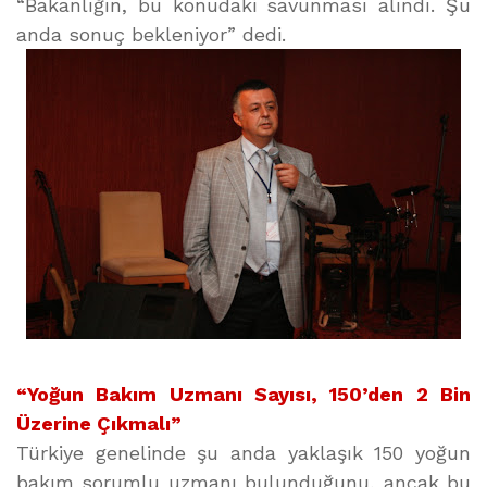
“Bakanlığın, bu konudaki savunması alındı. Şu
anda sonuç bekleniyor” dedi.
“Yoğun Bakım Uzmanı Sayısı, 150’den 2 Bin
Üzerine Çıkmalı”
Türkiye genelinde şu anda yaklaşık 150 yoğun
bakım sorumlu uzmanı bulunduğunu, ancak bu