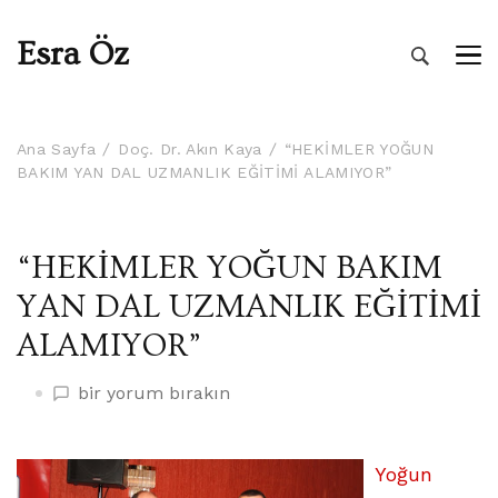
Esra Öz
Ana Sayfa
Doç. Dr. Akın Kaya
“HEKİMLER YOĞUN
BAKIM YAN DAL UZMANLIK EĞİTİMİ ALAMIYOR”
“HEKİMLER YOĞUN BAKIM
YAN DAL UZMANLIK EĞİTİMİ
ALAMIYOR”
“HEKİMLER
bir yorum bırakın
YOĞUN
BAKIM
YAN
Yoğun