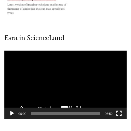
Esra in ScienceLand
Video
oynatıcı
00:00
06:52