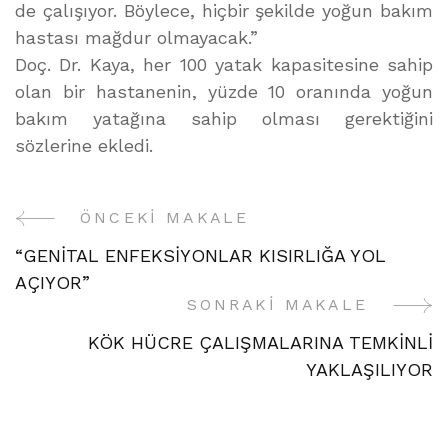
de çalışıyor. Böylece, hiçbir şekilde yoğun bakım
hastası mağdur olmayacak.”
Doç. Dr. Kaya, her 100 yatak kapasitesine sahip
olan bir hastanenin, yüzde 10 oranında yoğun
bakım yatağına sahip olması gerektiğini
sözlerine ekledi.
ÖNCEKI MAKALE
Yazı
“GENİTAL ENFEKSİYONLAR KISIRLIĞA YOL
Gezinme
AÇIYOR”
SONRAKI MAKALE
KÖK HÜCRE ÇALIŞMALARINA TEMKİNLİ
YAKLAŞILIYOR