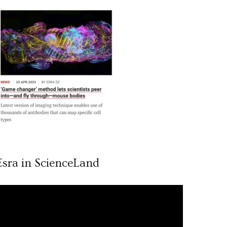
Esra in ScienceLand
ideo
ynatıcı