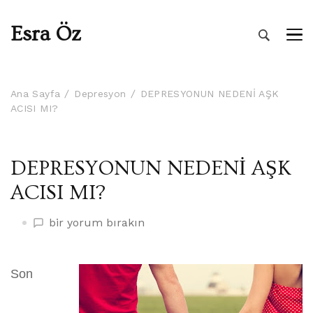
Esra Öz
Ana Sayfa
Depresyon
DEPRESYONUN NEDENİ AŞK
ACISI MI?
DEPRESYONUN NEDENİ AŞK
ACISI MI?
DEPRESYONUN
bir yorum bırakın
NEDENİ
AŞK
ACISI
Son
MI?
üzerine