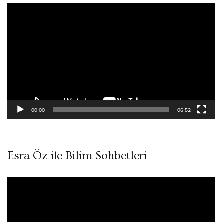
Video
oynatıcı
00:00
06:52
Esra Öz ile Bilim Sohbetleri