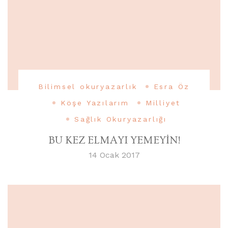
Bilimsel okuryazarlık
Esra Öz
Köşe Yazılarım
Milliyet
Sağlık Okuryazarlığı
BU KEZ ELMAYI YEMEYİN!
14 Ocak 2017