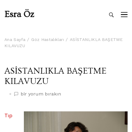
Esra Öz
Ana Sayfa
Göz Hastalıkları
ASİSTANLIKLA BAŞETME
KILAVUZU
ASİSTANLIKLA BAŞETME
KILAVUZU
ASİSTANLIKLA
bir yorum bırakın
BAŞETME
KILAVUZU
üzerine
Tıp