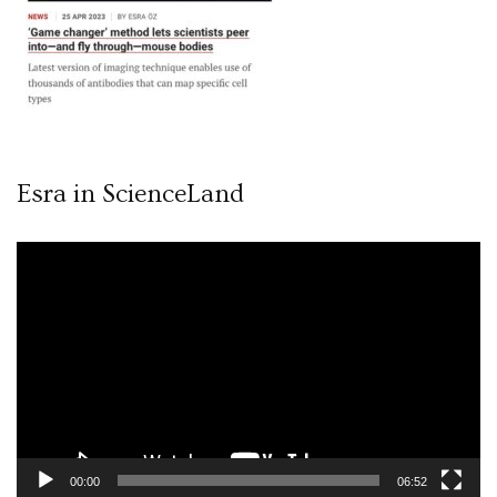
Esra in ScienceLand
Video
oynatıcı
00:00
06:52