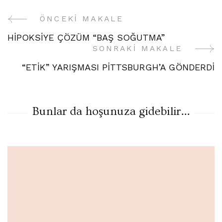
ÖNCEKI MAKALE
Yazı
HİPOKSİYE ÇÖZÜM “BAŞ SOĞUTMA”
Gezinme
SONRAKI MAKALE
“ETİK” YARIŞMASI PİTTSBURGH’A GÖNDERDİ
Bunlar da hoşunuza gidebilir...