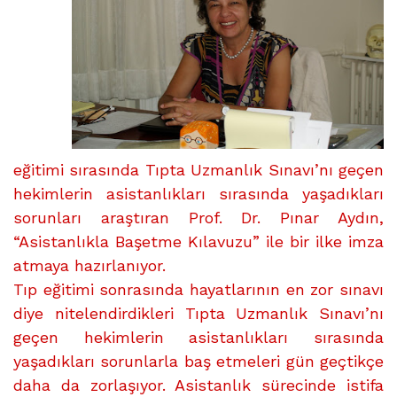
eğitimi sırasında Tıpta Uzmanlık Sınavı’nı geçen
hekimlerin asistanlıkları sırasında yaşadıkları
sorunları araştıran Prof. Dr. Pınar Aydın,
“Asistanlıkla Başetme Kılavuzu” ile bir ilke imza
atmaya hazırlanıyor.
Tıp eğitimi sonrasında hayatlarının en zor sınavı
diye nitelendirdikleri Tıpta Uzmanlık Sınavı’nı
geçen hekimlerin asistanlıkları sırasında
yaşadıkları sorunlarla baş etmeleri gün geçtikçe
daha da zorlaşıyor. Asistanlık sürecinde istifa