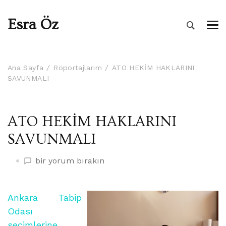
Esra Öz
Ana Sayfa
Röportajlarım
ATO HEKİM HAKLARINI
SAVUNMALI
ATO HEKİM HAKLARINI
SAVUNMALI
ATO
bir yorum bırakın
HEKİM
HAKLARINI
SAVUNMALI
Ankara Tabip
üzerine
Odası
seçimlerine