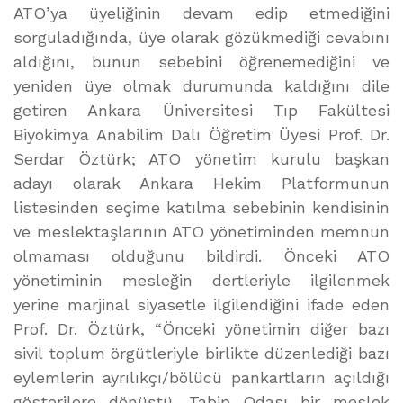
ATO’ya üyeliğinin devam edip etmediğini
sorguladığında, üye olarak gözükmediği cevabını
aldığını, bunun sebebini öğrenemediğini ve
yeniden üye olmak durumunda kaldığını dile
getiren Ankara Üniversitesi Tıp Fakültesi
Biyokimya Anabilim Dalı Öğretim Üyesi Prof. Dr.
Serdar Öztürk; ATO yönetim kurulu başkan
adayı olarak Ankara Hekim Platformunun
listesinden seçime katılma sebebinin kendisinin
ve meslektaşlarının ATO yönetiminden memnun
olmaması olduğunu bildirdi. Önceki ATO
yönetiminin mesleğin dertleriyle ilgilenmek
yerine marjinal siyasetle ilgilendiğini ifade eden
Prof. Dr. Öztürk, “Önceki yönetimin diğer bazı
sivil toplum örgütleriyle birlikte düzenlediği bazı
eylemlerin ayrılıkçı/bölücü pankartların açıldığı
gösterilere dönüştü. Tabip Odası bir meslek