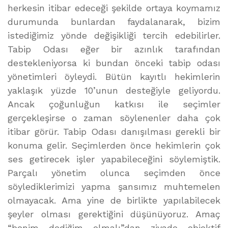
herkesin itibar edeceği şekilde ortaya koymamız
durumunda bunlardan faydalanarak, bizim
istediğimiz yönde değişikliği tercih edebilirler.
Tabip Odası eğer bir azınlık tarafından
destekleniyorsa ki bundan önceki tabip odası
yönetimleri öyleydi. Bütün kayıtlı hekimlerin
yaklaşık yüzde 10’unun desteğiyle geliyordu.
Ancak çoğunluğun katkısı ile seçimler
gerçekleşirse o zaman söylenenler daha çok
itibar görür. Tabip Odası danışılması gerekli bir
konuma gelir. Seçimlerden önce hekimlerin çok
ses getirecek işler yapabileceğini söylemiştik.
Parçalı yönetim olunca seçimden önce
söylediklerimizi yapma şansımız muhtemelen
olmayacak. Ama yine de birlikte yapılabilecek
şeyler olması gerektiğini düşünüyoruz. Amaç
“benim dediğim olmalı”dan ziyade objektif