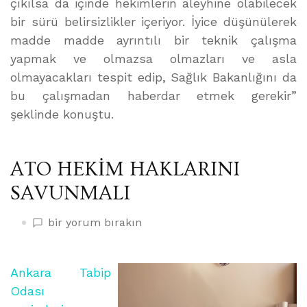
çıkılsa da içinde hekimlerin aleyhine olabilecek
bir sürü belirsizlikler içeriyor. İyice düşünülerek
madde madde ayrıntılı bir teknik çalışma
yapmak ve olmazsa olmazları ve asla
olmayacakları tespit edip, Sağlık Bakanlığını da
bu çalışmadan haberdar etmek gerekir”
şeklinde konuştu.
ATO HEKİM HAKLARINI
SAVUNMALI
ATO
bir yorum bırakın
HEKİM
HAKLARINI
SAVUNMALI
Ankara Tabip
üzerine
Odası