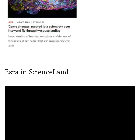
Esra in ScienceLand
Video
oynatıcı