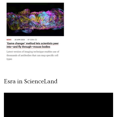
Esra in ScienceLand
Video
oynatıcı