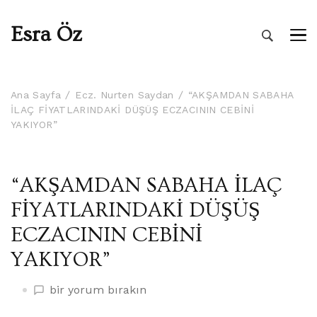
Esra Öz
Ana Sayfa
Ecz. Nurten Saydan
“AKŞAMDAN SABAHA
İLAÇ FİYATLARINDAKİ DÜŞÜŞ ECZACININ CEBİNİ
YAKIYOR”
“AKŞAMDAN SABAHA İLAÇ
FİYATLARINDAKİ DÜŞÜŞ
ECZACININ CEBİNİ
YAKIYOR”
“AKŞAMDAN
bir yorum bırakın
SABAHA