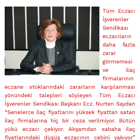
İLAÇ
FİYATLARINDAKİ
Tüm Eczacı
DÜŞÜŞ
İşverenler
ECZACININ
Sendikası
CEBİNİ
eczacıların
YAKIYOR”
daha fazla
üzerine
zarar
görmemesi
ve ilaç
firmalarının
eczane stoklarındaki zararların karşılanması
yönündeki talepleri söyleyen Tüm Eczacı
İşverenler Sendikası Başkanı Ecz. Nurten Saydan
“Senelerce ilaç fiyatlarını yüksek fiyattan satan
ilaç firmalarına hiç bir ceza verilmiyor. Bütün
yükü eczacı çekiyor. Akşamdan sabaha ilaç
fiyatlarındaki düşüş eczacının cebini yakıyor”