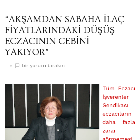
“AKŞAMDAN SABAHA İLAÇ
FİYATLARINDAKİ DÜŞÜŞ
ECZACININ CEBİNİ
YAKIYOR”
“AKŞAMDAN
bir yorum bırakın
SABAHA
İLAÇ
FİYATLARINDAKİ
Tüm Eczacı
DÜŞÜŞ
İşverenler
ECZACININ
Sendikası
CEBİNİ
eczacıların
YAKIYOR”
daha fazla
üzerine
zarar
görmemesi