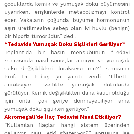
çocuklarda kemik ve yumuşak doku büyümesini
uyarırken, erişkinlerde metabolizmayı kontrol
eder. Vakaların çoğunda büyüme hormonunun
aşırı üretilmesine sebep olan iyi huylu (benign)
bir hipofiz tümörüdür.” dedi.
“Tedavide Yumuşak Doku Şişlikleri Geriliyor”
Toplantıda bir basın mensubunun “Tedavi
sonrasında nasıl sonuçlar alınıyor ve yumuşak
doku değişiklikleri duraksıyor mu?” sorusuna
Prof. Dr. Erbaş şu yanıtı verdi: “Elbette
duraksıyor, özellikle yumuşak dokularda
görülüyor. Kemik değişiklikleri daha kalıcı olduğu
için onlar çok geriye dönmeyebiliyor ama
yumuşak doku şişlikleri geriliyor.”
Akromegali’de İlaç Tedavisi Nasıl Etkiliyor?
“Kullanılan ilaçlar hangi sistem üzerinden
çalışıyor, nasıl etki gösteriyor?” sorusuna ise