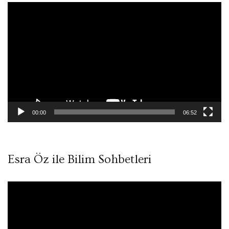
Video
oynatıcı
00:00
06:52
Esra Öz ile Bilim Sohbetleri