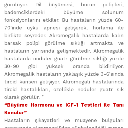
görülüyor. Dil büyümesi, burun polipleri,
bademciklerdeki büyüme solunum
fonksiyonlarını etkiler. Bu hastaların yüzde 60-
70’inde uyku apnesi gelişerek, horlama ile
birlikte seyreder. Akromegalik hastalarda kalın
barsak polipi görülme sıklığı artmakta ve
hastaların yarısında gelişmektedir. Akromegalik
hastalarda noduler guatr görülme sıklığı yüzde
30-90 gibi yüksek oranda bildiriliyor.
Akromegalik hastaların yaklaşık yüzde 3-6’sında
tiroid kanseri gelişiyor. Akromegali hastalarında
tiroid hastalıkları, özellikle noduler guatr sık
olarak görülür. ”
“Büyüme Hormonu ve IGF-1 Testleri ile Tanı
Konulur”
Hastaların şikayetleri ve muayene bulguları
sonrasında akromegali’den şüphelenildiği zaman