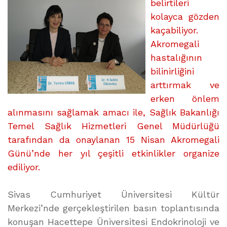
AZALTIYOR
belirtileri
üzerine
kolayca gözden
kaçabiliyor.
Akromegali
hastalığının
bilinirliğini
arttırmak ve
erken önlem
alınmasını sağlamak amacı ile, Sağlık Bakanlığı
Temel Sağlık Hizmetleri Genel Müdürlüğü
tarafından da onaylanan 15 Nisan Akromegali
Günü’nde her yıl çeşitli etkinlikler organize
ediliyor.
Sivas Cumhuriyet Üniversitesi Kültür
Merkezi’nde gerçekleştirilen basın toplantısında
konuşan Hacettepe Üniversitesi Endokrinoloji ve