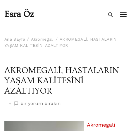
Esra Öz
Ana Sayfa
Akromegali
AKROMEGALİ, HASTALARIN
YAŞAM KALİTESİNİ AZALTIYOR
AKROMEGALİ, HASTALARIN
YAŞAM KALİTESİNİ
AZALTIYOR
AKROMEGALİ,
bir yorum bırakın
HASTALARIN
YAŞAM
KALİTESİNİ
Akromegali