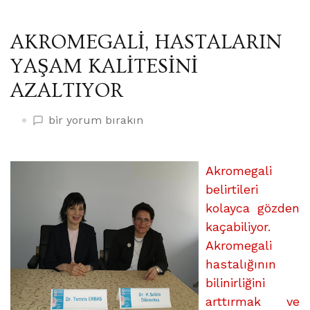
AKROMEGALİ, HASTALARIN
YAŞAM KALİTESİNİ
AZALTIYOR
AKROMEGALİ,
bir yorum bırakın
HASTALARIN
YAŞAM
KALİTESİNİ
Akromegali
AZALTIYOR
belirtileri
üzerine
kolayca gözden
kaçabiliyor.
Akromegali
hastalığının
bilinirliğini
arttırmak ve