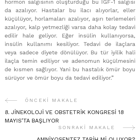
hormon salgısının oluşturduğu bu IGF-1 salgısı
da azalıyor. Hastalar bu ilacı alıyorlar, eller
küçülüyor, horlamaları azalıyor, aşırı terlemeleri
azalıyor, kalp yetmezliği varsa daha kolay tedavi
edilir hale geliyor. Eğer insülin kullanıyorsa,
insülin kullanımı kesiliyor. Tedavi de ilaçlara
veya sadece diyete dönülüyor. Bu tür iyilik hali
ilaçla temin ediliyor ve adenomun küçülmesini
de kısmen sağlıyor. Yani bu hastalık ömür boyu
sürüyor ve ömür boyu da tedavi ediliyor.”
ÖNCEKI MAKALE
Yazı
8. JİNEKOLOJİ VE OBSTETRİK KONGRESİ 18
Gezinme
MAYIS’TA BAŞLIYOR
SONRAKI MAKALE
AMNİYOSENTEZ TARİH Mİ OLUYOR?