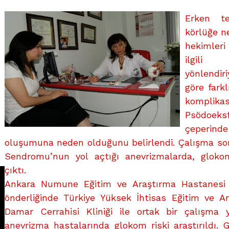
üzerine
Erken te
körlüğe n
hekimleri
ilgili
yönlendiri
göre farkl
komplik
Psödoeks
çeperinde
oluşumuna neden olduğunu belirlendi. Çalışma s
Sendromu’nun yol açtığı anevrizmalarda, glokom 
çıktı.
Ankara Numune Eğitim ve Araştırma Hastanesi Gö
önderliğinde Türkiye Yüksek İhtisas Eğitim ve A
Damar Cerrahisi Kliniği ile ortak bir çalışma 
anevrizma hastalarında glokom riski araştırıldı. 