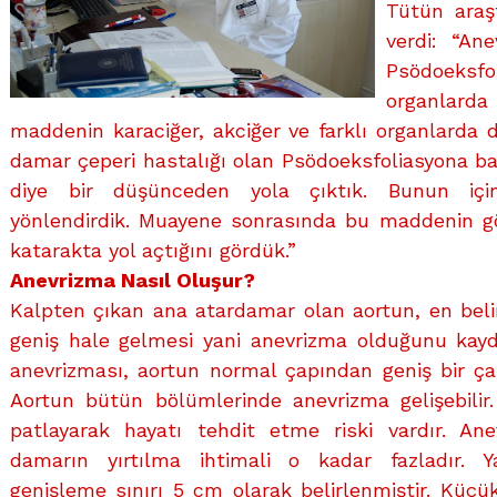
Tütün araşt
verdi: “Ane
Psödoeksf
organlarda 
maddenin karaciğer, akciğer ve farklı organlarda da 
damar çeperi hastalığı olan Psödoeksfoliasyona bağl
diye bir düşünceden yola çıktık. Bunun için
yönlendirdik. Muayene sonrasında bu maddenin g
katarakta yol açtığını gördük.”
Anevrizma Nasıl Oluşur?
Kalpten çıkan ana atardamar olan aortun, en beli
geniş hale gelmesi yani anevrizma olduğunu kayd
anevrizması, aortun normal çapından geniş bir ça
Aortun bütün bölümlerinde anevrizma gelişebili
patlayarak hayatı tehdit etme riski vardır. A
damarın yırtılma ihtimali o kadar fazladır. Ya
genişleme sınırı 5 cm olarak belirlenmiştir. Küçük