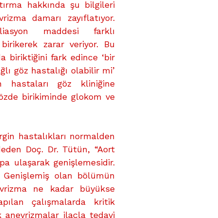
ırma hakkında şu bilgileri
vrizma damarı zayıflatıyor.
oliasyon maddesi farklı
birikerek zarar veriyor. Bu
biriktiğini fark edince ‘bir
ı göz hastalığı olabilir mi’
 hastaları göz kliniğine
özde birikiminde glokom ve
rgin hastalıkları normalden
eden Doç. Dr. Tütün, “Aort
pa ulaşarak genişlemesidir.
r. Genişlemiş olan bölümün
nevrizma ne kadar büyükse
pılan çalışmalarda kritik
 anevrizmalar ilaçla tedavi