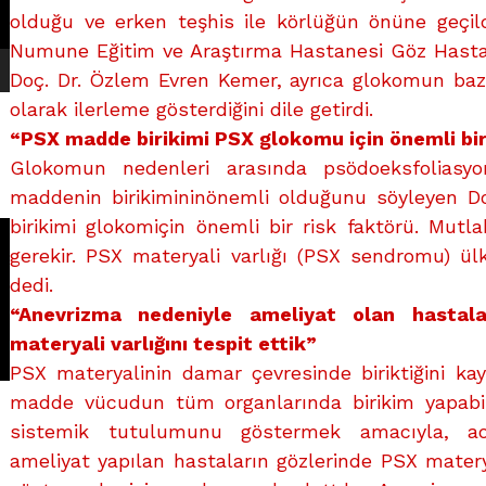
olduğu ve erken teşhis ile körlüğün önüne geçil
Numune Eğitim ve Araştırma Hastanesi Göz Hastalı
Doç. Dr. Özlem Evren Kemer, ayrıca glokomun bazı
olarak ilerleme gösterdiğini dile getirdi.
“PSX madde birikimi PSX glokomu için önemli bir
Glokomun nedenleri arasında psödoeksfoliasy
maddenin birikimininönemli olduğunu söyleyen D
birikimi glokomiçin önemli bir risk faktörü. Mutl
gerekir. PSX materyali varlığı (PSX sendromu) ül
dedi.
“Anevrizma nedeniyle ameliyat olan hastal
materyali varlığını tespit ettik”
PSX materyalinin damar çevresinde biriktiğini ka
madde vücudun tüm organlarında birikim yapabil
sistemik tutulumunu göstermek amacıyla, ao
ameliyat yapılan hastaların gözlerinde PSX materya