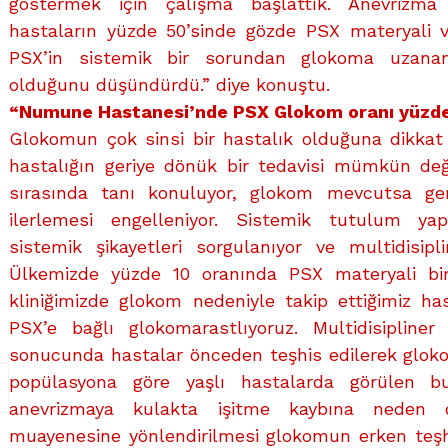
göstermek için çalışma başlattık. Anevrizma
hastaların yüzde 50’sinde gözde PSX materyali va
PSX’in sistemik bir sorundan glokoma uzanan 
olduğunu düşündürdü.” diye konuştu.
“Numune Hastanesi’nde PSX Glokom oranı yüzd
Glokomun çok sinsi bir hastalık olduğuna dikkat
hastalığın geriye dönük bir tedavisi mümkün değ
sırasında tanı konuluyor, glokom mevcutsa ger
ilerlemesi engelleniyor. Sistemik tutulum ya
sistemik şikayetleri sorgulanıyor ve multidisipli
Ülkemizde yüzde 10 oranında PSX materyali biri
kliniğimizde glokom nedeniyle takip ettiğimiz ha
PSX’e bağlı glokomarastlıyoruz. Multidisipliner
sonucunda hastalar önceden teşhis edilerek glokom 
popülasyona göre yaşlı hastalarda görülen 
anevrizmaya kulakta işitme kaybına neden ol
muayenesine yönlendirilmesi glokomun erken teşhis