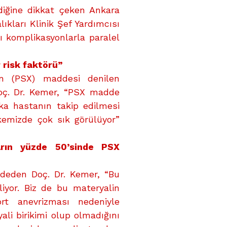
diğine dikkat çeken Ankara
kları Klinik Şef Yardımcısı
 komplikasyonlarla paralel
 risk faktörü”
on (PSX) maddesi denilen
oç. Dr. Kemer, “PSX madde
aka hastanın takip edilmesi
kemizde çok sık görülüyor”
arın yüzde 50’sinde PSX
ydeden Doç. Dr. Kemer, “Bu
iyor. Biz de bu materyalin
rt anevrizması nedeniyle
li birikimi olup olmadığını