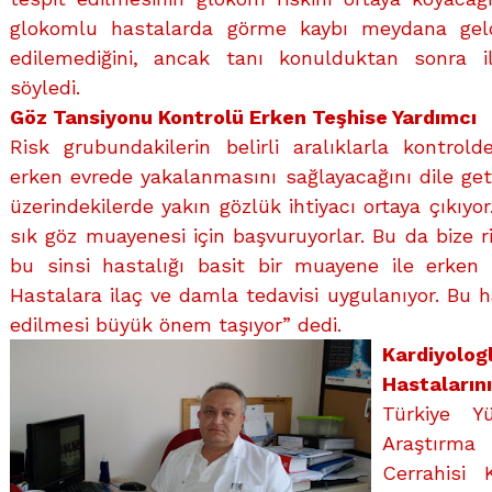
glokomlu hastalarda görme kaybı meydana geld
edilemediğini, ancak tanı konulduktan sonra iler
söyledi.
Göz Tansiyonu Kontrolü Erken Teşhise Yardımcı
Risk grubundakilerin belirli aralıklarla kontrol
erken evrede yakalanmasını sağlayacağını dile get
üzerindekilerde yakın gözlük ihtiyacı ortaya çıkıy
sık göz muayenesi için başvuruyorlar. Bu da bize ri
bu sinsi hastalığı basit bir muayene ile erken 
Hastalara ilaç ve damla tedavisi uygulanıyor. Bu 
edilmesi büyük önem taşıyor” dedi.
Kardiyo
Hastalarını
Türkiye Y
Araştırma
Cerrahisi 