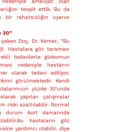
 nedeniyle ameliyat olan
rlığını tespit ettik. Bu da
bir rahatsızlığın uyarısı
e 30”
 çeken Doç. Dr. Kemer, “Bu
il. Hastalara göz taraması
ekli tedavilerle glokomun
pması nedeniyle hastanın
ner olarak tedavi ediliyor.
kimi görülmektedir. Kendi
stalarımızın yüzde 30’unda
 olarak yapılan çalışmalar
riski azaltılabilir. Normal
bu durum Aort damarında
abilir.Bu hastaların göz
ine yardımcı olabilir. diye