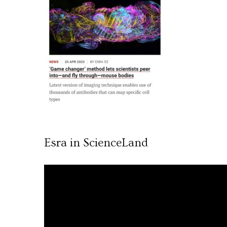
Esra in ScienceLand
Video
oynatıcı