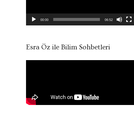
00:00
06:52
Esra Öz ile Bilim Sohbetleri