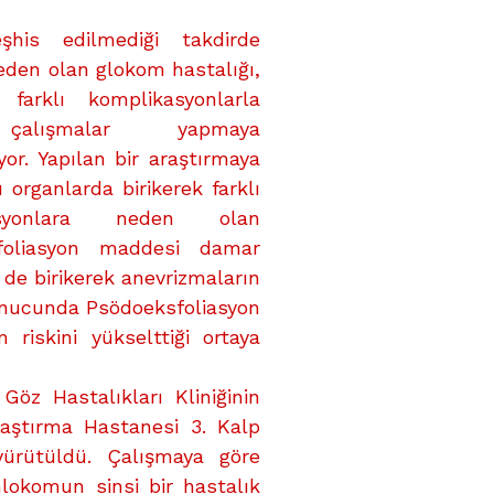
şhis edilmediği takdirde
eden olan glokom hastalığı,
 farklı komplikasyonlarla
 çalışmalar yapmaya
yor. Yapılan bir araştırmaya
ı organlarda birikerek farklı
asyonlara neden olan
foliasyon maddesi damar
 de birikerek anevrizmaların
onucunda Psödoeksfoliasyon
riskini yükselttiği ortaya
z Hastalıkları Kliniğinin
raştırma Hastanesi 3. Kalp
yürütüldü. Çalışmaya göre
Glokomun sinsi bir hastalık