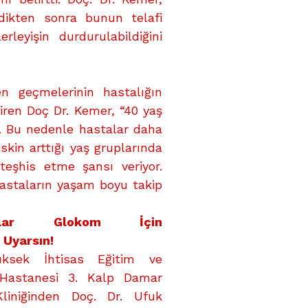
ikten sonra bunun telafi
leyişin durdurulabildiğini
den geçmelerinin hastalığın
iren Doç Dr. Kemer, “40 yaş
or. Bu nedenle hastalar daha
skin arttığı yaş gruplarında
teşhis etme şansı veriyor.
hastaların yaşam boyu takip
loglar Glokom İçin
 Uyarsın!
üksek İhtisas Eğitim ve
 Hastanesi 3. Kalp Damar
Kliniğinden Doç. Dr. Ufuk