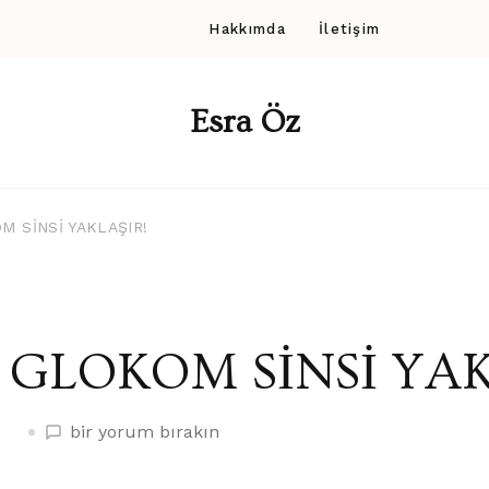
Hakkımda
İletişim
Esra Öz
M SİNSİ YAKLAŞIR!
GLOKOM SİNSİ YAK
GLOKOM
bir yorum bırakın
SİNSİ
YAKLAŞIR!