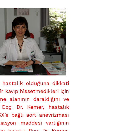
ir hastalık olduğuna dikkati
r kayıp hissetmedikleri için
me alanının daraldığını ve
. Doç. Dr. Kemer, hastalık
SX’e bağlı aort anevrizması
liasyon maddesi varlığının
ı belirtti. Doç. Dr. Kemer,