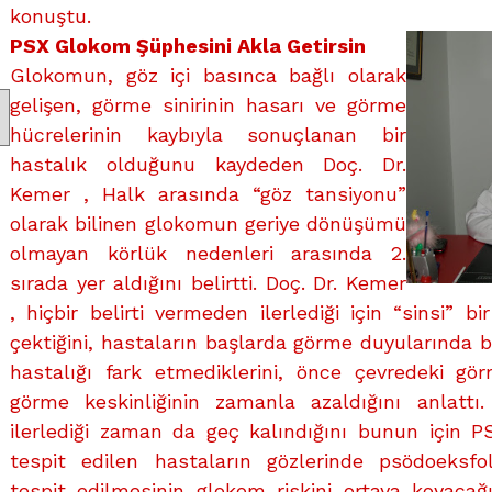
konuştu.
PSX Glokom Şüphesini Akla Getirsin
Glokomun, göz içi basınca bağlı olarak
gelişen, görme sinirinin hasarı ve görme
hücrelerinin kaybıyla sonuçlanan bir
hastalık olduğunu kaydeden Doç. Dr.
Kemer , Halk arasında “göz tansiyonu”
olarak bilinen glokomun geriye dönüşümü
olmayan körlük nedenleri arasında 2.
sırada yer aldığını belirtti. Doç. Dr. Kemer
, hiçbir belirti vermeden ilerlediği için “sinsi” b
çektiğini, hastaların başlarda görme duyularında bi
hastalığı fark etmediklerini, önce çevredeki gör
görme keskinliğinin zamanla azaldığını anlattı
ilerlediği zaman da geç kalındığını bunun için P
tespit edilen hastaların gözlerinde psödoeksfo
tespit edilmesinin glokom riskini ortaya koyacağın