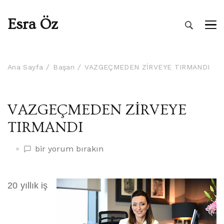
Esra Öz
Ana Sayfa
Başarı
VAZGEÇMEDEN ZİRVEYE TIRMANDI
VAZGEÇMEDEN ZİRVEYE
TIRMANDI
VAZGEÇMEDEN
bir yorum bırakın
ZİRVEYE
TIRMANDI
üzerine
20 yıllık iş