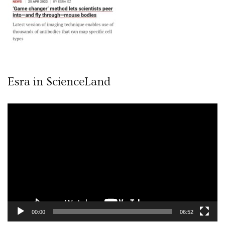
Esra in ScienceLand
Video
oynatıcı
00:00
06:52