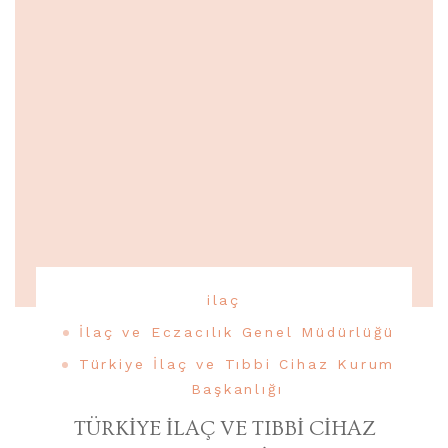
ilaç
İlaç ve Eczacılık Genel Müdürlüğü
Türkiye İlaç ve Tıbbi Cihaz Kurum
Başkanlığı
TÜRKİYE İLAÇ VE TIBBİ CİHAZ