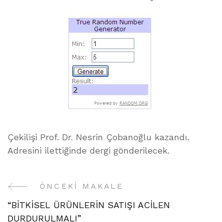
Çekilişi Prof. Dr. Nesrin Çobanoğlu kazandı.
Adresini ilettiğinde dergi gönderilecek.
ÖNCEKI MAKALE
Yazı
“BİTKİSEL ÜRÜNLERİN SATIŞI ACİLEN
Gezinme
DURDURULMALI”