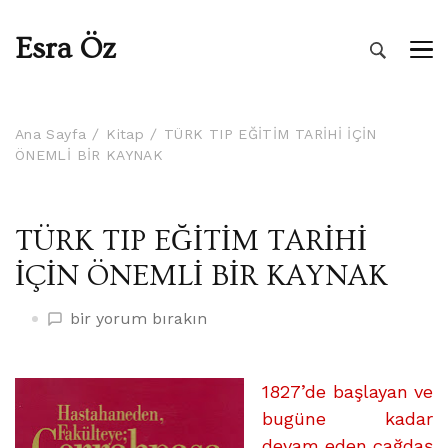
Esra Öz
Ana Sayfa
Kitap
TÜRK TIP EĞİTİM TARİHİ İÇİN
ÖNEMLİ BİR KAYNAK
TÜRK TIP EĞİTİM TARİHİ
İÇİN ÖNEMLİ BİR KAYNAK
TÜRK
bir yorum bırakın
TIP
EĞİTİM
TARİHİ
1827’de başlayan ve
İÇİN
bugüne kadar
ÖNEMLİ
devam eden çağdaş