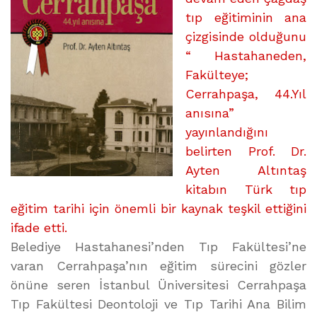
BİR
tıp eğitiminin ana
KAYNAK
çizgisinde olduğunu
üzerine
“ Hastahaneden,
Fakülteye;
Cerrahpaşa, 44.Yıl
anısına”
yayınlandığını
belirten Prof. Dr.
Ayten Altıntaş
kitabın Türk tıp
eğitim tarihi için önemli bir kaynak teşkil ettiğini
ifade etti.
Belediye Hastahanesi’nden Tıp Fakültesi’ne
varan Cerrahpaşa’nın eğitim sürecini gözler
önüne seren İstanbul Üniversitesi Cerrahpaşa
Tıp Fakültesi Deontoloji ve Tıp Tarihi Ana Bilim