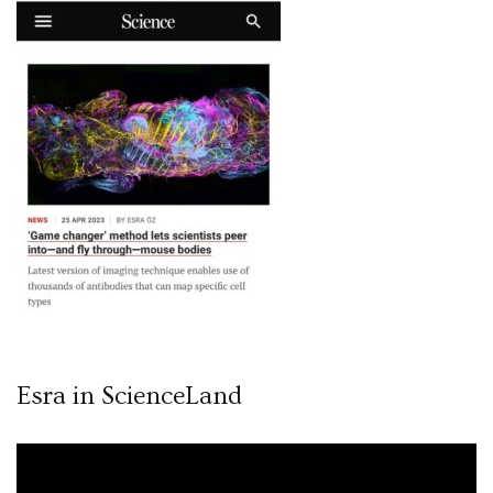
Esra in ScienceLand
Video
oynatıcı