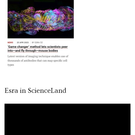
Esra in ScienceLand
Video
oynatıcı