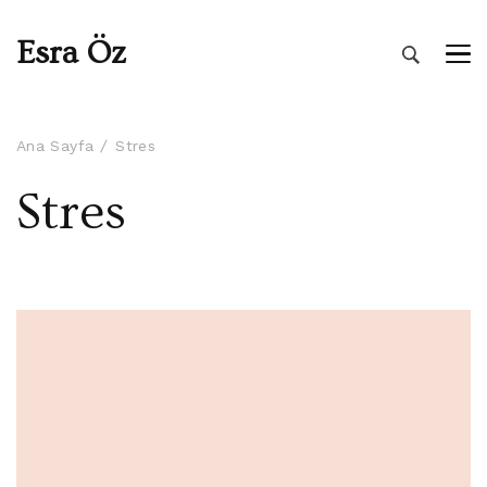
Esra Öz
Ana Sayfa
Stres
Stres