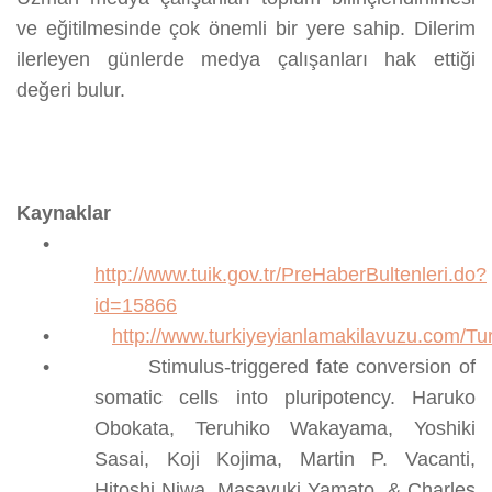
ve eğitilmesinde çok önemli bir yere sahip. Dilerim
ilerleyen günlerde medya çalışanları hak ettiği
değeri bulur.
Kaynaklar
•
http://www.tuik.gov.tr/PreHaberBultenleri.do?
id=15866
•
http://www.turkiyeyianlamakilavuzu.com/T
•
Stimulus-triggered fate conversion of
somatic cells into pluripotency. Haruko
Obokata, Teruhiko Wakayama, Yoshiki
Sasai, Koji Kojima, Martin P. Vacanti,
Hitoshi Niwa, Masayuki Yamato & Charles