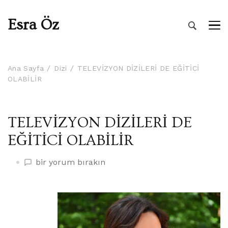
Esra Öz
Ana Sayfa
Dizi
TELEVİZYON DİZİLERİ DE EĞİTİCİ
OLABİLİR
TELEVİZYON DİZİLERİ DE
EĞİTİCİ OLABİLİR
TELEVİZYON
bir yorum bırakın
DİZİLERİ
DE
EĞİTİCİ
OLABİLİR
üzerine