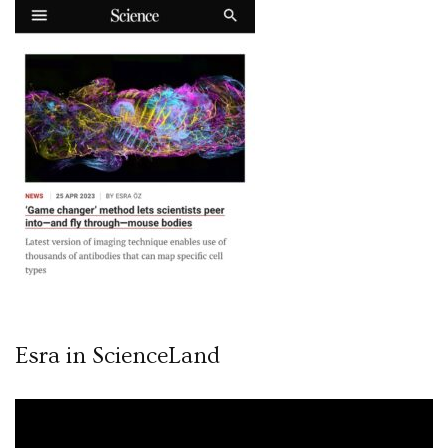
Esra in ScienceLand
Video
oynatıcı