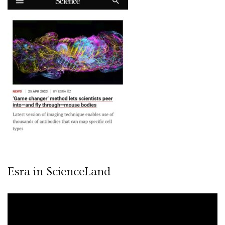
Esra in ScienceLand
Video
oynatıcı