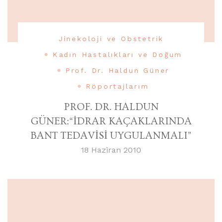
Jinekoloji ve Obstetrik
Kadın Hastalıkları ve Doğum
Prof. Dr. Haldun Güner
Röportajlarım
PROF. DR. HALDUN
GÜNER:“İDRAR KAÇAKLARINDA
BANT TEDAVİSİ UYGULANMALI”
18 Haziran 2010