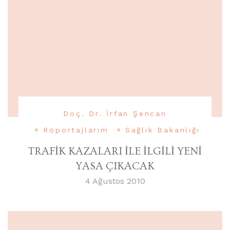
Doç. Dr. İrfan Şencan
Röportajlarım
Sağlık Bakanlığı
TRAFİK KAZALARI İLE İLGİLİ YENİ
YASA ÇIKACAK
4 Ağustos 2010