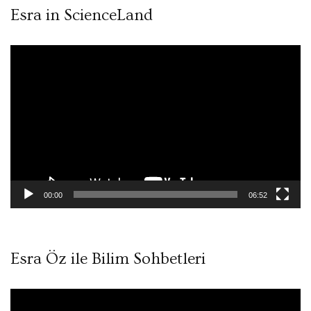
Esra in ScienceLand
Video
oynatıcı
00:00
06:52
Esra Öz ile Bilim Sohbetleri