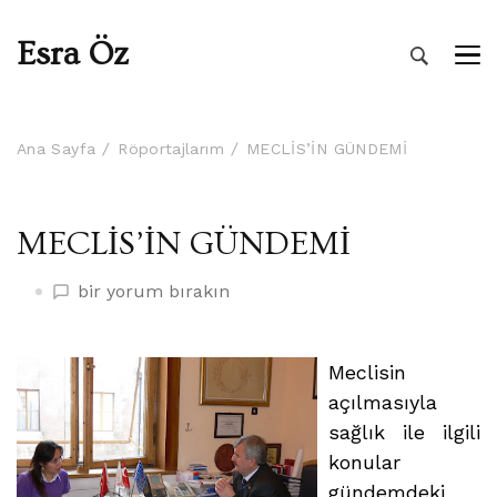
Esra Öz
Ana Sayfa
Röportajlarım
MECLİS’İN GÜNDEMİ
MECLİS’İN GÜNDEMİ
MECLİS’İN
bir yorum bırakın
GÜNDEMİ
üzerine
Meclisin
açılmasıyla
sağlık ile ilgili
konular
gündemdeki