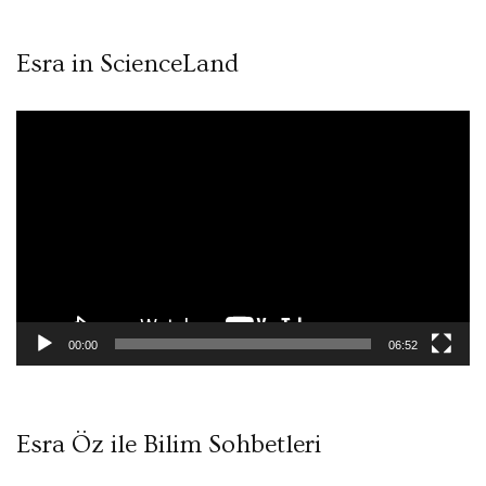
Esra in ScienceLand
Video
oynatıcı
00:00
06:52
Esra Öz ile Bilim Sohbetleri