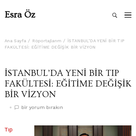
Esra Öz
Ana Sayfa
Röportajlarım
İSTANBUL’DA YENİ BİR TIP
FAKÜLTESİ: EĞİTİME DEĞİŞİK BİR VİZYON
İSTANBUL’DA YENİ BİR TIP
FAKÜLTESİ: EĞİTİME DEĞİŞİK
BİR VİZYON
İSTANBUL’DA
bir yorum bırakın
YENİ
BİR
TIP
Tıp