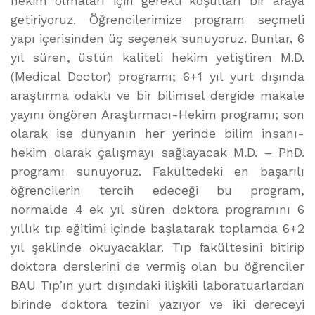
hekim olmaları için gerekli koşulları bir araya
getiriyoruz. Öğrencilerimize program seçmeli
yapı içerisinden üç seçenek sunuyoruz. Bunlar, 6
yıl süren, üstün kaliteli hekim yetiştiren M.D.
(Medical Doctor) programı; 6+1 yıl yurt dışında
araştırma odaklı ve bir bilimsel dergide makale
yayını öngören Araştırmacı-Hekim programı; son
olarak ise dünyanın her yerinde bilim insanı-
hekim olarak çalışmayı sağlayacak M.D. – PhD.
programı sunuyoruz. Fakültedeki en başarılı
öğrencilerin tercih edeceği bu program,
normalde 4 ek yıl süren doktora programını 6
yıllık tıp eğitimi içinde başlatarak toplamda 6+2
yıl şeklinde okuyacaklar. Tıp fakültesini bitirip
doktora derslerini de vermiş olan bu öğrenciler
BAU Tıp’ın yurt dışındaki ilişkili laboratuarlardan
birinde doktora tezini yazıyor ve iki dereceyi