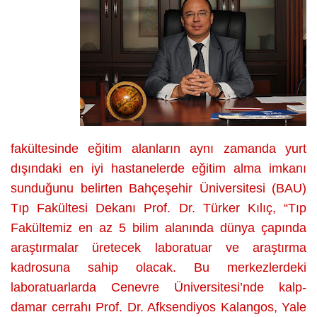
FAKÜLTESİ:
EĞİTİME
DEĞİŞİK
BİR
VİZYON
üzerine
fakültesinde eğitim alanların aynı zamanda yurt
dışındaki en iyi hastanelerde eğitim alma imkanı
sunduğunu belirten Bahçeşehir Üniversitesi (BAU)
Tıp Fakültesi Dekanı Prof. Dr. Türker Kılıç, “Tıp
Fakültemiz en az 5 bilim alanında dünya çapında
araştırmalar üretecek laboratuar ve araştırma
kadrosuna sahip olacak. Bu merkezlerdeki
laboratuarlarda Cenevre Üniversitesi’nde kalp-
damar cerrahı Prof. Dr. Afksendiyos Kalangos, Yale