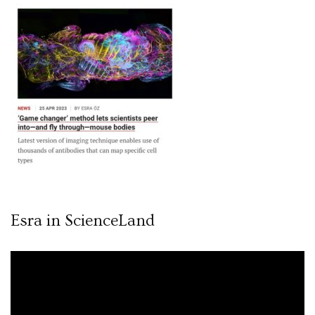
Esra in ScienceLand
Video
oynatıcı