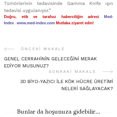
Tümörlerinin tedavisinde Gamma Knife ışın
tedavisi uygulanıyor.”
Doğru, etik ve tarafsız haberciliğin adresi
Med-
Index
www.med-index.com
Mutlaka ziyaret edin!
:
ÖNCEKI MAKALE
Yazı
GENEL CERRAHİNİN GELECEĞİNİ MERAK
Gezinme
EDİYOR MUSUNUZ?
SONRAKI MAKALE
3D BİYO-YAZICI İLE KÖK HÜCRE ÜRETİMİ
NELERİ SAĞLAYACAK?
Bunlar da hoşunuza gidebilir...