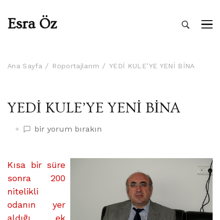
Esra Öz
Ana Sayfa
Röportajlarım
YEDİ KULE’YE YENİ BİNA
YEDİ KULE’YE YENİ BİNA
YEDİ
bir yorum bırakın
KULE’YE
YENİ
BİNA
Kısa bir süre
üzerine
sonra 200
nitelikli
odanın yer
aldığı ek