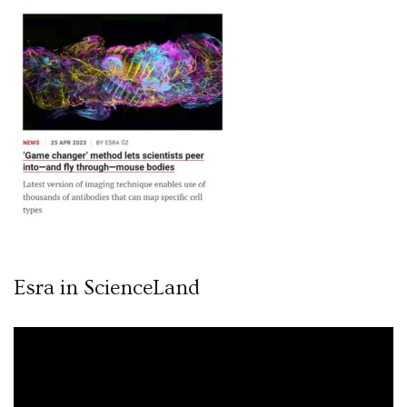
Esra in ScienceLand
Video
oynatıcı