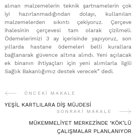
alınan malzemelerin teknik şartnamelerin çok
iyi hazırlanmadığından dolayı, kullanılan
malzemelerden sıkıntı çekiyoruz. Çerçeve
ihalesinin çerçevesi tam olarak çizilmeli.
Ödemelerimizi 3 ay içerisinde yapıyoruz, son
yıllarda hastane ödemeleri belli kurallara
bağlanarak güvence altına alındı. Yeni açılacak
ek binanın ihtiyaçları için yeni alımlarla ilgili
Sağlık Bakanlığımız destek verecek” dedi.
ÖNCEKI MAKALE
Yazı
YEŞİL KARTLILARA DİŞ MÜJDESİ
Gezinme
SONRAKI MAKALE
MÜKEMMELİYET MERKEZİNDE ‘KÖK’LÜ
ÇALIŞMALAR PLANLANIYOR