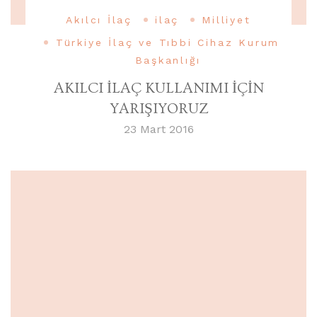
Akılcı İlaç
ilaç
Milliyet
Türkiye İlaç ve Tıbbi Cihaz Kurum
Başkanlığı
AKILCI İLAÇ KULLANIMI İÇİN
YARIŞIYORUZ
23 Mart 2016