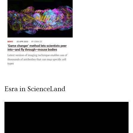
Esra in ScienceLand
Video
oynatıcı