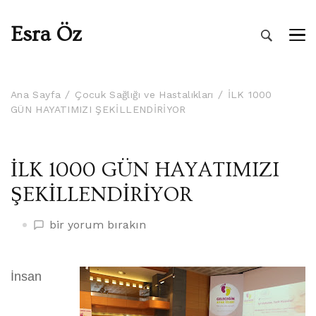
Esra Öz
Ana Sayfa
Çocuk Sağlığı ve Hastalıkları
İLK 1000
GÜN HAYATIMIZI ŞEKİLLENDİRİYOR
İLK 1000 GÜN HAYATIMIZI
ŞEKİLLENDİRİYOR
İLK
bir yorum bırakın
1000
GÜN
HAYATIMIZI
İnsan
ŞEKİLLENDİRİYOR
üzerine