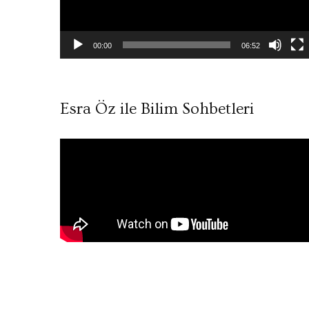
00:00
06:52
Esra Öz ile Bilim Sohbetleri