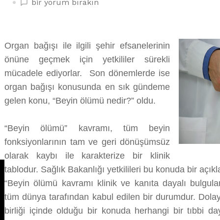
ORGAN
bir yorum bırakın
NAKLİ
VE
BEYİN
Organ bağışı ile ilgili şehir efsanelerinin
ÖLÜMÜNDE
önüne geçmek için yetkililer sürekli
MERAK
EDİLENLER
mücadele ediyorlar. Son dönemlerde ise
üzerine
organ bağışı konusunda en sık gündeme
gelen konu, “Beyin ölümü nedir?” oldu.
“Beyin ölümü” kavramı, tüm beyin
fonksiyonlarının tam ve geri dönüşümsüz
olarak kaybı ile karakterize bir klinik
tablodur. Sağlık Bakanlığı yetkilileri bu konuda bir aç
“Beyin ölümü kavramı klinik ve kanıta dayalı bulgular
tüm dünya tarafından kabul edilen bir durumdur. Dolayıs
birliği içinde olduğu bir konuda herhangi bir tıbbi d