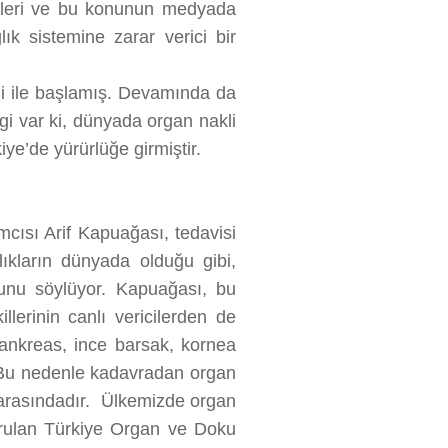
eleri ve bu konunun medyada
k sistemine zarar verici bir
kli ile başlamış. Devamında da
ilgi var ki, dünyada organ nakli
kiye’de yürürlüğe girmiştir.
cısı Arif Kapuağası, tedavisi
kların dünyada olduğu gibi,
ğunu söylüyor. Kapuağası, bu
llerinin canlı vericilerden de
pankreas, ince barsak, kornea
 Bu nedenle kadavradan organ
i arasındadır. Ülkemizde organ
 kurulan Türkiye Organ ve Doku