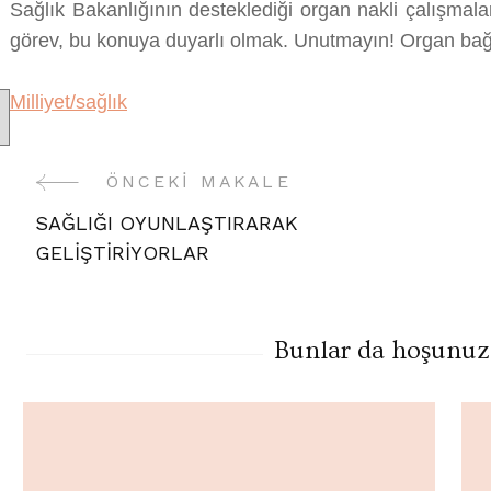
Sağlık Bakanlığının desteklediği organ nakli çalışmal
görev, bu konuya duyarlı olmak. Unutmayın! Organ bağı
Milliyet/sağlık
ÖNCEKI MAKALE
Yazı
SAĞLIĞI OYUNLAŞTIRARAK
Gezinme
GELİŞTİRİYORLAR
Bunlar da hoşunuza 