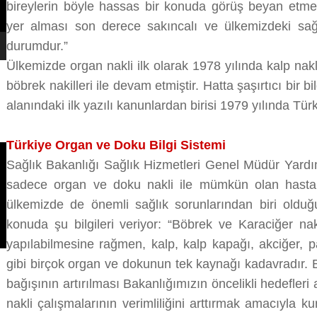
bireylerin böyle hassas bir konuda görüş beyan etm
yer alması son derece sakıncalı ve ülkemizdeki sağlı
durumdur.”
Ülkemizde organ nakli ilk olarak 1978 yılında kalp na
böbrek nakilleri ile devam etmiştir. Hatta şaşırtıcı bir b
alanındaki ilk yazılı kanunlardan birisi 1979 yılında Tür
Türkiye Organ ve Doku Bilgi Sistemi
Sağlık Bakanlığı Sağlık Hizmetleri Genel Müdür Yardım
sadece organ ve doku nakli ile mümkün olan hastalı
ülkemizde de önemli sağlık sorunlarından biri oldu
konuda şu bilgileri veriyor: “Böbrek ve Karaciğer naki
yapılabilmesine rağmen, kalp, kalp kapağı, akciğer, 
gibi birçok organ ve dokunun tek kaynağı kadavradır.
bağışının artırılması Bakanlığımızın öncelikli hedefler
nakli çalışmalarının verimliliğini arttırmak amacıyla