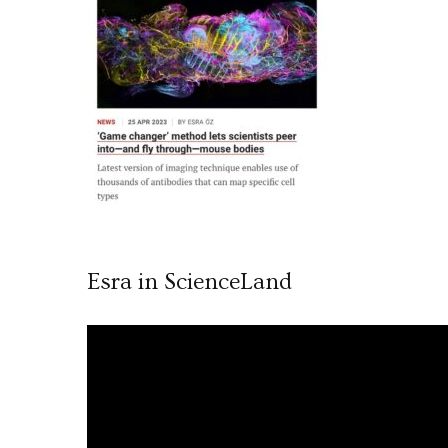
Esra in ScienceLand
Video
oynatıcı