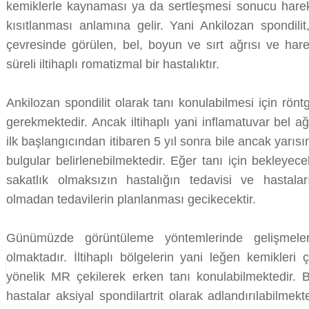
kemiklerle kaynaması ya da sertleşmesi sonucu hareke
kısıtlanması anlamına gelir. Yani Ankilozan spondili
çevresinde görülen, bel, boyun ve sırt ağrısı ve hare
süreli iltihaplı romatizmal bir hastalıktır.
Ankilozan spondilit olarak tanı konulabilmesi için rönt
gerekmektedir. Ancak iltihaplı yani inflamatuvar bel ağr
ilk başlangıcından itibaren 5 yıl sonra bile ancak yarısı
bulgular belirlenebilmektedir. Eğer tanı için bekleye
sakatlık olmaksızın hastalığın tedavisi ve hastalar
olmadan tedavilerin planlanması gecikecektir.
Günümüzde görüntüleme yöntemlerinde gelişmeler
olmaktadır. İltihaplı bölgelerin yani leğen kemikler
yönelik MR çekilerek erken tanı konulabilmektedir. 
hastalar aksiyal spondilartrit olarak adlandırılabilmekt