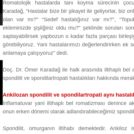
Romatolojik hastalarda tanı koyma sürecinin çoc
Karadağ, “Hastalar bize bir şikayet ile geliyorlar, biz o
olan var mı?” “Sedef hastalığınız var mı?”, “Topu
ekleminizde şişliğiniz oldu mu?” şeklinde soruları so
saptayabilirsek yapbozun o kadar fazla parçası birleş
görebiliyoruz. Yani hastalarımızı değerlendirirken ek s
anlamaya çalışıyoruz” dedi.
Doç. Dr. Ömer Karadağ ile halk arasında iltihaplı bel a
spondilit ve spondilartropati hastalıkları hakkında mera
Ankilozan spondilit ve spondilartropati aynı hastalı
İnflamatuvar yani iltihaplı bel romatizması denince a
onun erken dönemi olarak adlandırabileceğimiz spondila
Spondilit, omurganın iltihabı demektedir. Ankiloz 