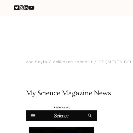
Ana Sayfa
Ankilozan spondilit
GEÇMEYEN BEL 
My Science Magazine News