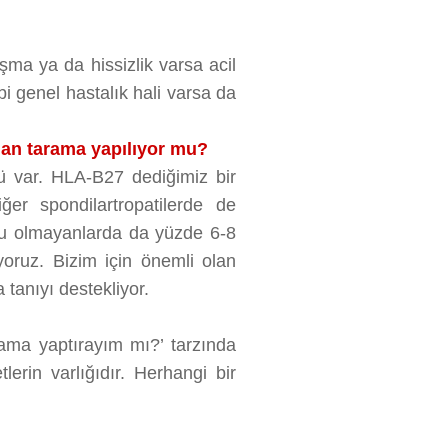
şma ya da hissizlik varsa acil
ibi genel hastalık hali varsa da
ıdan tarama yapılıyor mu?
lü var. HLA-B27 dediğimiz bir
ğer spondilartropatilerde de
nu olmayanlarda da yüzde 6-8
yoruz. Bizim için önemli olan
 tanıyı destekliyor.
rama yaptırayım mı?’ tarzında
erin varlığıdır. Herhangi bir