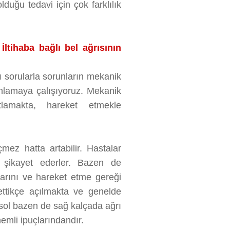
lduğu tedavi için çok farklılık
İltihaba bağlı bel ağrısının
zı sorularla sorunların mekanik
 anlamaya çalışıyoruz. Mekanik
tlamakta, hareket etmekle
eçmez hatta artabilir. Hastalar
n şikayet ederler. Bazen de
larını ve hareket etme gereği
t ettikçe açılmakta ve genelde
sol bazen de sağ kalçada ağrı
nemli ipuçlarındandır.