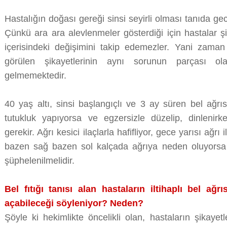
Hastalığın doğası gereği sinsi seyirli olması tanıda g
Çünkü ara ara alevlenmeler gösterdiği için hastalar ş
içerisindeki değişimini takip edemezler. Yani zaman 
görülen şikayetlerinin aynı sorunun parçası ol
gelmemektedir.
40 yaş altı, sinsi başlangıçlı ve 3 ay süren bel ağrı
tutukluk yapıyorsa ve egzersizle düzelip, dinlenir
gerekir. Ağrı kesici ilaçlarla hafifliyor, gece yarısı ağ
bazen sağ bazen sol kalçada ağrıya neden oluyorsa İ
şüphelenilmelidir.
Bel fıtığı tanısı alan hastaların iltihaplı bel ağ
açabileceği söyleniyor? Neden?
Şöyle ki hekimlikte öncelikli olan, hastaların şikaye