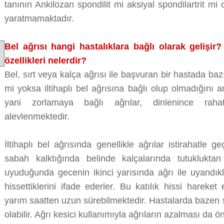
tanının Ankilozan spondilit mi aksiyal spondilartrit mi o
yaratmamaktadır.
Bel ağrısı hangi hastalıklara bağlı olarak gelişir? 
özellikleri nelerdir?
Bel, sırt veya kalça ağrısı ile başvuran bir hastada ba
mi yoksa iltihaplı bel ağrısına bağlı olup olmadığını
yani zorlamaya bağlı ağrılar, dinlenince raha
alevlenmektedir.
İltihaplı bel ağrısında genellikle ağrılar istirahatle g
sabah kalktığında belinde kalçalarında tutuklukta
uyuduğunda gecenin ikinci yarısında ağrı ile uyandık
hissettiklerini ifade ederler. Bu katılık hissi hareke
yarım saatten uzun sürebilmektedir. Hastalarda bazen 
olabilir. Ağrı kesici kullanımıyla ağrıların azalması da ö