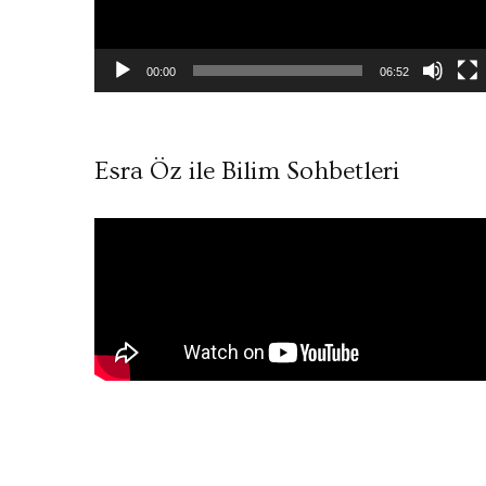
00:00
06:52
Esra Öz ile Bilim Sohbetleri