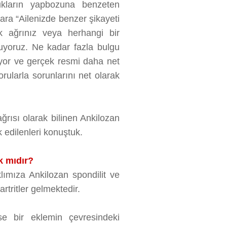
ukların yapbozuna benzeten
nlara “Ailenizde benzer şikayeti
k ağrınız veya herhangi bir
ruyoruz. Ne kadar fazla bulgu
iyor ve gerçek resmi daha net
orularla sorunlarını net olarak
ğrısı olarak bilinen Ankilozan
k edilenleri konuştuk.
k mıdır?
klımıza Ankilozan spondilit ve
rtritler gelmektedir.
ise bir eklemin çevresindeki