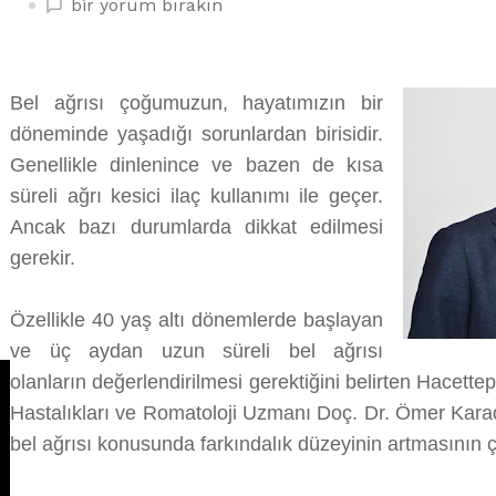
GEÇMEYEN
bir yorum bırakın
BEL
AĞRILARINIZ
VARSA!
Bel ağrısı çoğumuzun, hayatımızın bir
üzerine
döneminde yaşadığı sorunlardan birisidir.
Genellikle dinlenince ve bazen de kısa
süreli ağrı kesici ilaç kullanımı ile geçer.
Ancak bazı durumlarda dikkat edilmesi
gerekir.
Özellikle 40 yaş altı dönemlerde başlayan
ve üç aydan uzun süreli bel ağrısı
olanların değerlendirilmesi gerektiğini belirten Hacettep
Hastalıkları ve Romatoloji Uzmanı Doç. Dr. Ömer Karada
bel ağrısı konusunda farkındalık düzeyinin artmasının