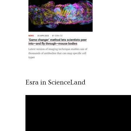
Esra in ScienceLand
Video
oynatıcı