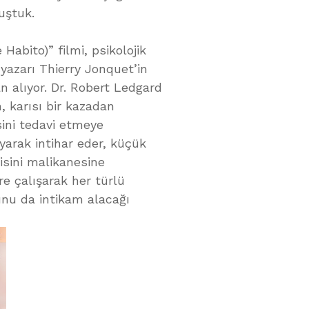
uştuk.
Habito)” filmi, psikolojik
 yazarı Thierry Jonquet’in
n alıyor. Dr. Robert Ledgard
h, karısı bir kazadan
sini tedavi etmeye
yarak intihar eder, küçük
disini malikanesine
re çalışarak her türlü
Bunu da intikam alacağı