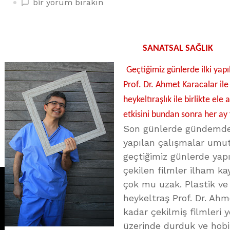
HEYKELTRAŞTAN
bir yorum bırakın
YÜZ
NAKLİNİN
GELECEĞİ
SANATSAL SAĞLIK
üzerine
Geçtiğimiz günlerde ilki yap
Prof. Dr. Ahmet Karacalar ile 
heykeltıraşlık ile birlikte ele
etkisini bundan sonra her ay f
Son günlerde gündemde ol
yapılan çalışmalar umut 
geçtiğimiz günlerde yapıl
çekilen filmler ilham k
çok mu uzak. Plastik ve
heykeltraş Prof. Dr. Ah
kadar çekilmiş filmleri 
üzerinde durduk ve hobis