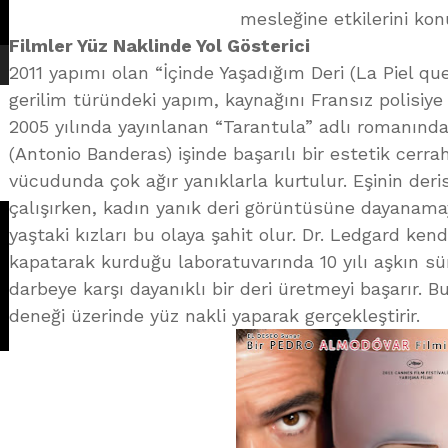
mesleğine etkilerini kon
Filmler Yüz Naklinde Yol Gösterici
2011 yapımı olan “İçinde Yaşadığım Deri (La Piel que 
gerilim türündeki yapım, kaynağını Fransız polisiye
2005 yılında yayınlanan “Tarantula” adlı romanında
(Antonio Banderas) işinde başarılı bir estetik cerra
vücudunda çok ağır yanıklarla kurtulur. Eşinin deri
çalışırken, kadın yanık deri görüntüsüne dayanama
yaştaki kızları bu olaya şahit olur. Dr. Ledgard ken
kapatarak kurduğu laboratuvarında 10 yılı aşkın sü
darbeye karşı dayanıklı bir deri üretmeyi başarır. 
deneği üzerinde yüz nakli yaparak gerçekleştirir.