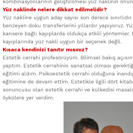
kombinasyonlarının geliştirilmesi yüz naklinin önü
Yüz naklinde nelere dikkat edilmelidir?
Yüz nakline uygun aday sayısı son derece sınırlıdır
benzeyen doku transferlerini yıllardır yapıyoruz. Y
kansere bağlı kayıplarda oldukça etkili yöntemler.
kayıplarında yüz nakli uygun bir seçenek değil.
Kısaca kendinizi tanıtır mısınız?
Estetik cerrahi profesörüyüm. Bilimsel bakış açısın
yaptım. Estetik cerrahinin sanatsal olması gerektiğ
eğitimi aldım. Psikoestetik cerrahi olduğuna inandığ
eğitimine de devam ettim. Estetikle ilgili dört kita
sonuncusu olan estetik cerrahi ve külkedisi masalı
öykülere yer verdim.