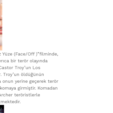
z Yüze (Face/Off )”filminde,
rıca bir terör olayında
 Castor Troy’un Los
dır. Troy’un öldüğünün
a onun yerine geçerek terör
 komaya girmiştir. Komadan
rcher teröristlerle
tmektedir.