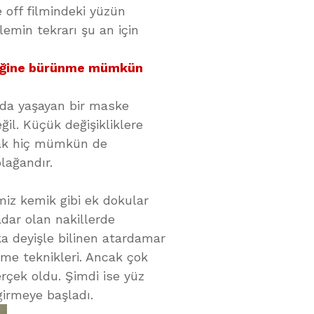
 off filmindeki yüzün
lemin tekrarı şu an için
mliğine bürünme mümkün
nda yaşayan bir maske
il. Küçük değişikliklere
mak hiç mümkün de
olağandır.
miz kemik gibi ek dokular
adar olan nakillerde
ka deyişle bilinen atardamar
kme teknikleri. Ancak çok
gerçek oldu. Şimdi ise yüz
girmeye başladı.