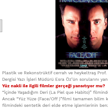
Plastik ve Rekonstrüktif cerrah ve heykeltraş Prof.
Dergisi Yazı İşleri Müdürü Esra Öz’ün sorularını yanı
Yüz nakli ile ilgili filmler gerçeği yansıtıyor mu?
“İçinde Yaşadığım Deri (La Piel que Habito)” filmind
Ancak “Yüz Yüze (Face/Off )”filmi tamamen bilim k
filmindeki sentetik deri elde etme işlemlerinin be