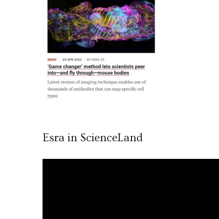
Esra in ScienceLand
Video
oynatıcı