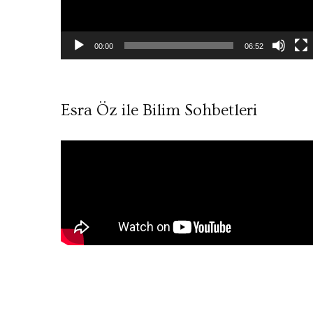
00:00
06:52
Esra Öz ile Bilim Sohbetleri