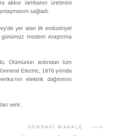
nra akkor lambanın üretimini
gınlaşmasını sağladı.
y’de yer alan ilk endüstriyel
yer günümüz modern Araştırma
dü. Ölümünün ardından tüm
 General Electric, 1876 yılında
ika’nın elektrik dağıtımını
rı verir.
SONRAKI MAKALE