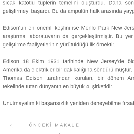
sıcak katotlu tüplerin temelini oluşturdu. Daha so
geliştirmeyi başardı. Bu da ampulün halk arasında yay
Edison’un en önemli keşfini ise Menlo Park New Jerse
araştırma laboratuvarın da gerçekleştirmiştir. Bu 
geliştirme faaliyetlerinin yürütüldüğü ilk örnektir.
Edison 18 Ekim 1931 tarihinde New Jersey’de öl
Amerika da elektrikler bir dakikalığına söndürülmüştür.
Thomas Edison tarafından kurulan, bir dönem Amer
tekelinde tutan dünyanın en büyük 4. şirketidir.
Unutmayalım ki başarısızlık yeniden deneyebilme fırsatla
ÖNCEKI MAKALE
Yazı