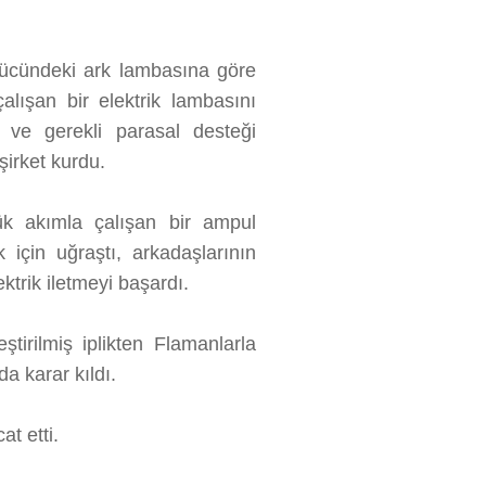
gücündeki ark lambasına göre
lışan bir elektrik lambasını
ı ve gerekli parasal desteği
irket kurdu.
ük akımla çalışan bir ampul
çin uğraştı, arkadaşlarının
ktrik iletmeyi başardı.
ştirilmiş iplikten Flamanlarla
a karar kıldı.
at etti.