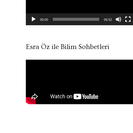
00:00
06:52
Esra Öz ile Bilim Sohbetleri