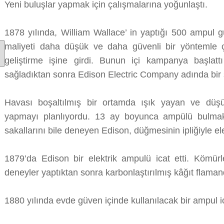
Yeni buluşlar yapmak için çalışmalarına yoğunlaştı.
1878 yılında, William Wallace’ in yaptığı 500 ampul 
maliyeti daha düşük ve daha güvenli bir yöntemle ça
geliştirme işine girdi. Bunun içi kampanya başlatt
sağladıktan sonra Edison Electric Company adında bir ş
Havası boşaltılmış bir ortamda ışık yayan ve düş
yapmayı planlıyordu. 13 ay boyunca ampülü bulmak i
sakallarını bile deneyen Edison, düğmesinin ipliğiyle ele
1879’da Edison bir elektrik ampulü icat etti. Kömürle
deneyler yaptıktan sonra karbonlaştırılmış kâğıt flamand
1880 yılında evde güven içinde kullanılacak bir ampul ic