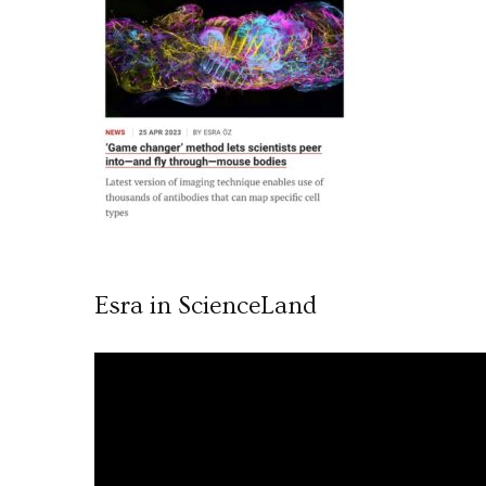
Esra in ScienceLand
Video
oynatıcı