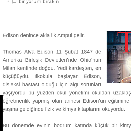
GECEYİ
bir yorum bırakın
AYDINLATAN
MUCİT
THOMAS
EDİSON
Edison denince akla ilk Ampul gelir.
üzerine
Thomas Alva Edison 11 Şubat 1847 de
Amerika Birleşik Devletleri’nde Ohio’nun
Milan kentinde doğdu. Yedi kardeşten, en
küçüğüydü. İlkokula başlayan Edison,
disleksi hastası olduğu için algı sorunları
yaşıyordu bu yüzden okul yönetimi okuldan uzaklaşt
öğretmenlik yapmış olan annesi Edison’un eğitimine
yaşına geldiğinde fizik ve kimya kitaplarını okuyordu.
Bu dönemde evinin bodrum katında küçük bir kimya