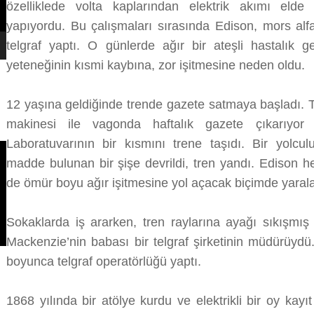
özelliklede volta kaplarından elektrik akımı elde
yapıyordu. Bu çalışmaları sırasında Edison, mors alfa
telgraf yaptı. O günlerde ağır bir ateşli hastalık 
yeteneğinin kısmi kaybına, zor işitmesine neden oldu.
12 yaşına geldiğinde trende gazete satmaya başladı. Tre
makinesi ile vagonda haftalık gazete çıkarıyor
Laboratuvarının bir kısmını trene taşıdı. Bir yolcul
madde bulunan bir şişe devrildi, tren yandı. Edison 
de ömür boyu ağır işitmesine yol açacak biçimde yaral
Sokaklarda iş ararken, tren raylarına ayağı sıkışmış
Mackenzie’nin babası bir telgraf şirketinin müdürüydü
boyunca telgraf operatörlüğü yaptı.
1868 yılında bir atölye kurdu ve elektrikli bir oy kayıt 