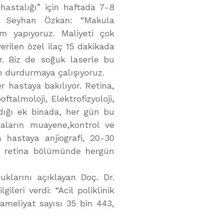
hastalığı” için haftada 7-8
r. Seyhan Özkan: “Makula
em yapıyoruz. Maliyeti çok
erilen özel ilaç 15 dakikada
r. Biz de soğuk laserle bu
n durdurmaya çalışıyoruz.
 hastaya bakılıyor. Retina,
talmoloji, Elektrofizyoloji,
ldığı ek binada, her gün bu
taların muayene,kontrol ve
a hastaya anjiografi, 20-30
ce retina bölümünde hergün
klarını açıklayan Doç. Dr.
ileri verdi: “Acil poliklinik
 ameliyat sayısı 35 bin 443,