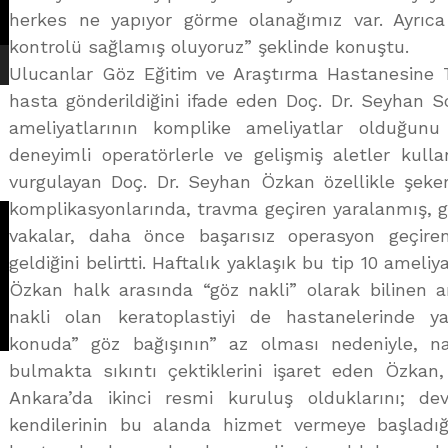
herkes ne yapıyor görme olanağımız var. Ayrıc
kontrolü sağlamış oluyoruz” şeklinde konuştu.
Ulucanlar Göz Eğitim ve Araştırma Hastanesine Tü
hasta gönderildiğini ifade eden Doç. Dr. Seyhan 
ameliyatlarının komplike ameliyatlar olduğunu 
deneyimli operatörlerle ve gelişmiş aletler kulla
vurgulayan Doç. Dr. Seyhan Özkan özellikle şeker
komplikasyonlarında, travma geçiren yaralanmış, gö
vakalar, daha önce başarısız operasyon geçiren
geldiğini belirtti. Haftalık yaklaşık bu tip 10 ameli
Özkan halk arasında “göz nakli” olarak bilinen
nakli olan keratoplastiyi de hastanelerinde yap
konuda” göz bağışının” az olması nedeniyle, n
bulmakta sıkıntı çektiklerini işaret eden Özkan,
Ankara’da ikinci resmi kuruluş olduklarını; dev
kendilerinin bu alanda hizmet vermeye başladığ