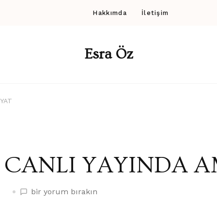
Hakkımda
İletişim
Esra Öz
İYAT
CANLI YAYINDA A
CANLI
bir yorum bırakın
YAYINDA
AMELİYAT