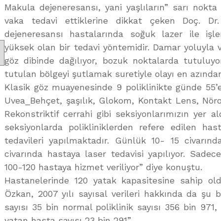
Makula dejeneresansı, yani yaşlıların” sarı nokta 
vaka tedavi ettiklerine dikkat çeken Doç. D
dejeneresansı hastalarında soğuk lazer ile işl
yüksek olan bir tedavi yöntemidir. Damar yoluyla v
göz dibinde dağılıyor, bozuk noktalarda tutuluyo
tutulan bölgeyi şutlamak suretiyle olayı en azında
Klasik göz muayenesinde 9 poliklinikte günde 55’er
Uvea_Behçet, şaşılık, Glokom, Kontakt Lens, Nöroof
Rekonstriktif cerrahi gibi seksiyonlarımızın yer a
seksiyonlarda polikliniklerden refere edilen has
tedavileri yapılmaktadır. Günlük 10- 15 civarınd
civarında hastaya laser tedavisi yapılıyor. Sade
100-120 hastaya hizmet veriliyor” diye konuştu.
Hastanelerinde 120 yatak kapasitesine sahip oldu
Özkan, 2007 yılı sayısal verileri hakkında da şu bilg
sayısı 35 bin normal poliklinik sayısı 356 bin 971,
yatan hasta sayısı 23 bin 291”