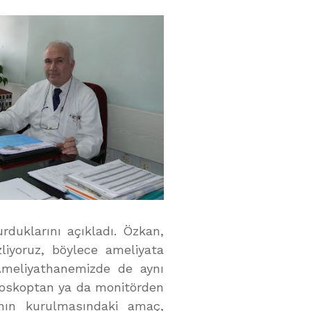
rduklarını açıkladı. Özkan,
zliyoruz, böylece ameliyata
Ameliyathanemizde de aynı
kroskoptan ya da monitörden
yının kurulmasındaki amaç,