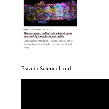
Esra in ScienceLand
Video
oynatıcı