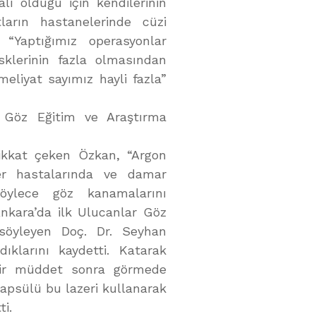
ı olduğu için kendilerinin
ların hastanelerinde cüzi
, “Yaptığımız operasyonlar
sklerinin fazla olmasından
eliyat sayımız hayli fazla”
ar Göz Eğitim ve Araştırma
dikkat çeken Özkan, “Argon
ker hastalarında ve damar
 böylece göz kanamalarını
 Ankara’da ilk Ulucanlar Göz
 söyleyen Doç. Dr. Seyhan
klarını kaydetti. Katarak
bir müddet sonra görmede
apsülü bu lazeri kullanarak
ti.