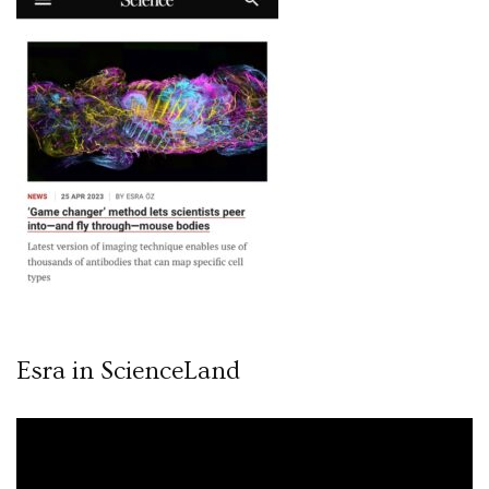
Esra in ScienceLand
Video
oynatıcı