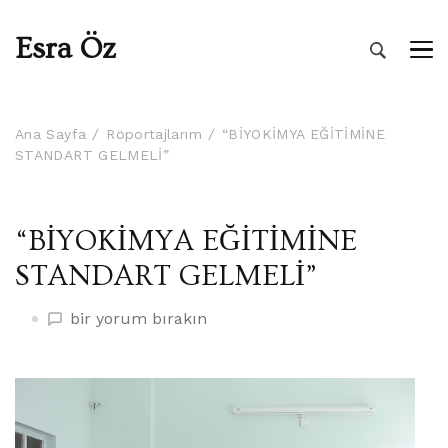
Esra Öz
Ana Sayfa
Röportajlarım
“BİYOKİMYA EĞİTİMİNE
STANDART GELMELİ”
“BİYOKİMYA EĞİTİMİNE
STANDART GELMELİ”
“BİYOKİMYA
bir yorum bırakın
EĞİTİMİNE
STANDART
GELMELİ”
üzerine