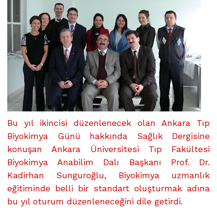
Bu yıl ikincisi düzenlenecek olan Ankara Tıp
Biyokimya Günü hakkında Sağlık Dergisine
konuşan Ankara Üniversitesi Tıp Fakültesi
Biyokimya Anabilim Dalı Başkanı Prof. Dr.
Kadirhan Sunguroğlu, Biyokimya uzmanlık
eğitiminde belli bir standart oluşturmak adına
bu yıl oturum düzenleneceğini dile getirdi.