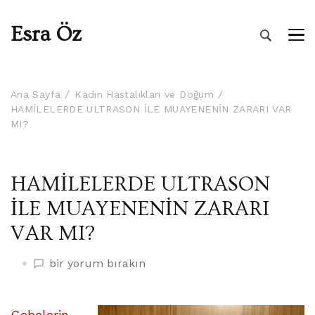
Esra Öz
Ana Sayfa
Kadın Hastalıkları ve Doğum
HAMİLELERDE ULTRASON İLE MUAYENENİN ZARARI VAR
MI?
HAMİLELERDE ULTRASON
İLE MUAYENENİN ZARARI
VAR MI?
HAMİLELERDE
bir yorum bırakın
ULTRASON
İLE
MUAYENENİN
Gebelerin