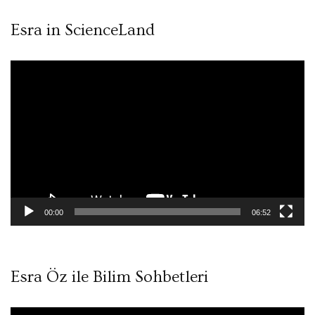
Esra in ScienceLand
Video
oynatıcı
00:00
06:52
Esra Öz ile Bilim Sohbetleri