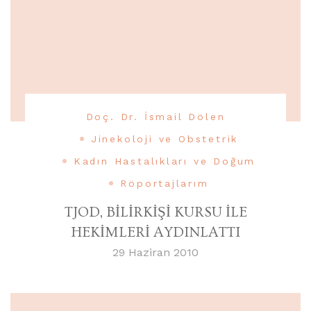
Doç. Dr. İsmail Dölen
Jinekoloji ve Obstetrik
Kadın Hastalıkları ve Doğum
Röportajlarım
TJOD, BİLİRKİŞİ KURSU İLE
HEKİMLERİ AYDINLATTI
29 Haziran 2010