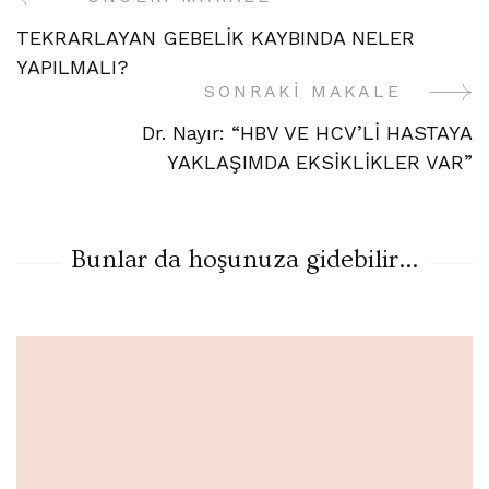
Yazı
TEKRARLAYAN GEBELİK KAYBINDA NELER
Gezinme
YAPILMALI?
SONRAKI MAKALE
Dr. Nayır: “HBV VE HCV’Lİ HASTAYA
YAKLAŞIMDA EKSİKLİKLER VAR”
Bunlar da hoşunuza gidebilir...