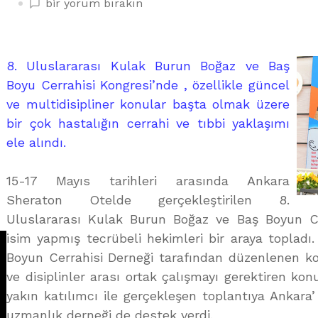
BAŞ
bir yorum bırakın
VE
BOYUN
CERRAHLARI
8. Uluslararası Kulak Burun Boğaz ve Baş
ANKARA’DA
Boyu Cerrahisi Kongresi’nde , özellikle güncel
BULUŞTU
ve multidisipliner konular başta olmak üzere
üzerine
bir çok hastalığın cerrahi ve tıbbi yaklaşımı
ele alındı.
15-17 Mayıs tarihleri arasında Ankara
Sheraton Otelde gerçekleştirilen 8.
Uluslararası Kulak Burun Boğaz ve Baş Boyun Ce
isim yapmış tecrübeli hekimleri bir araya toplad
Boyun Cerrahisi Derneği tarafından düzenlenen kon
ve disiplinler arası ortak çalışmayı gerektiren konu
yakın katılımcı ile gerçekleşen toplantıya Ankara
uzmanlık derneği de destek verdi.