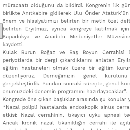
müracaatı olduğunu da bildirdi. Kongrenin ilk gün
birlikte Anıtkabire gidilerek Ulu Önder Atatürk’ü
önem ve hissiyatımızı belirten bir metin özel deft
belirten Eryılmaz, ayrıca kongreye katılmak içi
Kapadokya ve Anadolu Medeniyetler Müzesine g
kaydetti.
Kulak Burun Boğaz ve Baş Boyun Cerrahisi Der
periyotlarda bir dergi çıkardıklarını anlatan Eryı
eğitim hastaneleri olmak üzere bir eğitim kuru
düzenliyoruz. Derneğimizin genel kurulun
gerçekleştirdik. Bundan sonraki süreçte, genel kur
önümüzdeki dönemin programını hazırlayacaklar”.
Kongrede öne çıkan başlıklar arasında şu konular y
*Nazal polipli hastalarda endoskopik sinüs cerrah
etkisi: Nazal cerrahinin, tıkayıcı uyku apnesi teda
Ancak kronik nazal tıkanıklığın cerrahi ile aç