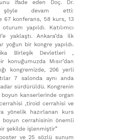
ğunu ifade eden Doç. Dr.
, şöyle devam etti:
 67 konferans, 58 kurs, 13
 oturum yapıldı. Katılımcı
’e yaklaştı. Ankara’da ilk
r yoğun bir kongre yapıldı.
ka Birleşik Devletleri ,
ir konuğumuzda Mısır’dan
ğı kongremizde, 206 yerli
ntılar 7 salonda aynı anda
kadar sürdürüldü. Kongrenin
ş boyun kanserlerinde organ
rrahisi ,tiroid cerrahisi ve
ara yönelik hazırlanan kurs
 boyun cerrahisinin önemli
r şekilde işlenmiştir”
n poster ve 25 sözlü sunum