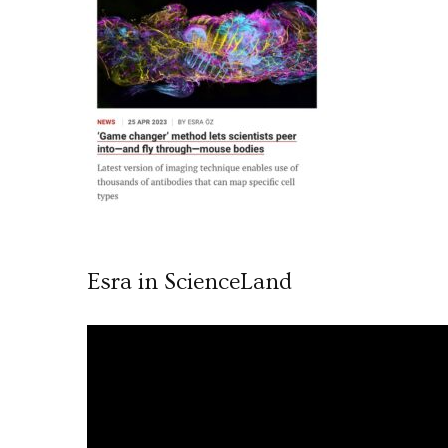
Esra in ScienceLand
Video
oynatıcı