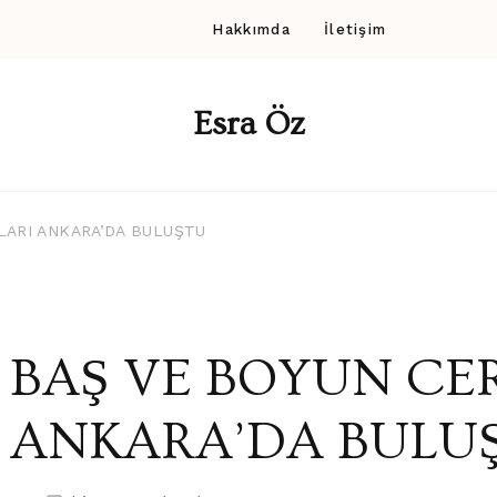
Hakkımda
İletişim
Esra Öz
LARI ANKARA’DA BULUŞTU
BAŞ VE BOYUN CE
ANKARA’DA BULU