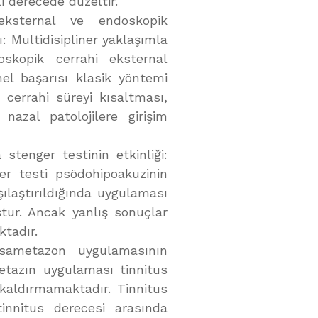
i derecede düzeltir.
 eksternal ve endoskopik
: Multidisipliner yaklaşımla
oskopik cerrahi eksternal
nel başarısı klasik yöntemi
 cerrahi süreyi kısaltması,
azal patolojilere girişim
stenger testinin etkinliği:
er testi psödohipoakuzinin
şılaştırıldığında uygulaması
tur. Ancak yanlış sonuçlar
ktadır.
ksametazon uygulamasının
etazın uygulaması tinnitus
aldırmamaktadır. Tinnitus
tinnitus derecesi arasında