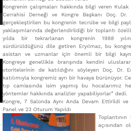
Kongrenin çalışmaları hakkında bilgi veren Kula
Cerrahisi Derneği ve Kongre Başkanı Doç. Dr. A
gerçekleştirilen bu kongrenin tecrübe ve bilgi pay
yaklaşımlarında değerlendirildiği bir toplantı özelli
yılda bir tekrarlanan kongrenin 1988 yıl
sürdürüldüğünü dile getiren Eryılmaz, bu kongrel
asistan ve uzmanlar için önemli bir bilgi kayn
Kongreye genellikle branşında kendini uluslara
otoritelerinin de katıldığını söyleyen Doç. Dr. 
katılımıyla kongremiz ayrı bir havaya bürünüyor. Ce
tıp camiasında isim yapmış bu hocalarımız 
yöntemler hakkında analizler yapabiliyorlar” dedi.
Kongre, 7 Salonda Aynı Anda Devam Ettirildi ve
Panel ve 23 Oturum Yapıldı
Toplantının 
açısından o