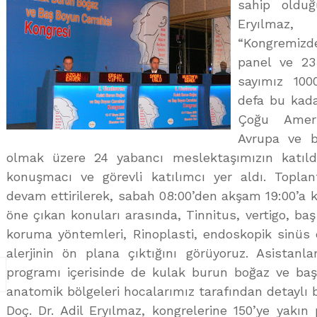
sahip oldu
Eryılmaz
“Kongremizde
panel ve 23
sayımız 1000
defa bu kada
Çoğu Ameri
Avrupa ve b
olmak üzere 24 yabancı meslektaşımızın katıldı
konuşmacı ve görevli katılımcı yer aldı. Topla
devam ettirilerek, sabah 08:00’den akşam 19:00’a 
öne çıkan konuları arasında, Tinnitus, vertigo, ba
koruma yöntemleri, Rinoplasti, endoskopik sinüs ce
alerjinin ön plana çıktığını görüyoruz. Asistanl
programı içerisinde de kulak burun boğaz ve baş
anatomik bölgeleri hocalarımız tarafından detaylı bi
Doç. Dr. Adil Eryılmaz, kongrelerine 150’ye yakı