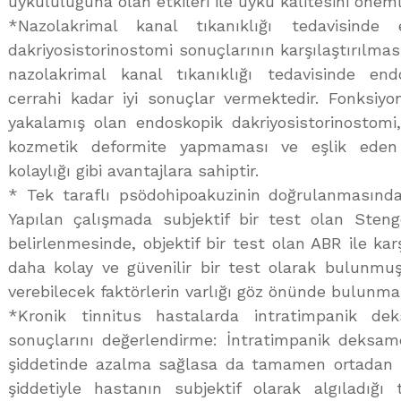
uykululuğuna olan etkileri ile uyku kalitesini öneml
*Nazolakrimal kanal tıkanıklığı tedavisinde
dakriyosistorinostomi sonuçlarının karşılaştırılması
nazolakrimal kanal tıkanıklığı tedavisinde end
cerrahi kadar iyi sonuçlar vermektedir. Fonksiyo
yakalamış olan endoskopik dakriyosistorinostomi,
kozmetik deformite yapmaması ve eşlik eden n
kolaylığı gibi avantajlara sahiptir.
* Tek taraflı psödohipoakuzinin doğrulanmasında 
Yapılan çalışmada subjektif bir test olan Steng
belirlenmesinde, objektif bir test olan ABR ile kar
daha kolay ve güvenilir bir test olarak bulunmuş
verebilecek faktörlerin varlığı göz önünde bulunma
*Kronik tinnitus hastalarda intratimpanik de
sonuçlarını değerlendirme: İntratimpanik deksam
şiddetinde azalma sağlasa da tamamen ortadan k
şiddetiyle hastanın subjektif olarak algıladığı 