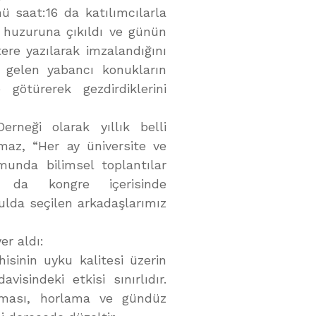
ü saat:16 da katılımcılarla
n huzuruna çıkıldı ve günün
ere yazılarak imzalandığını
n gelen yabancı konukların
ötürerek gezdirdiklerini
neği olarak yıllık belli
lmaz, “Her ay üniversite ve
munda bilimsel toplantılar
u da kongre içerisinde
ulda seçilen arkadaşlarımız
er aldı:
isinin uyku kalitesi üzerin
visindeki etkisi sınırlıdır.
ılması, horlama ve gündüz