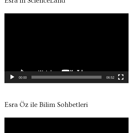
Esra in ScienceLand
Video
oynatıcı
00:00
06:52
Esra Öz ile Bilim Sohbetleri