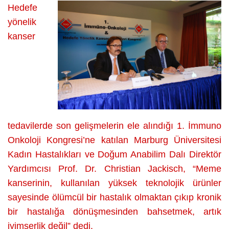
YÖNELİK
Hedefe
İLAÇ
yönelik
üzerine
kanser
tedavilerde son gelişmelerin ele alındığı 1. İmmuno
Onkoloji Kongresi’ne katılan Marburg Üniversitesi
Kadın Hastalıkları ve Doğum Anabilim Dalı Direktör
Yardımcısı Prof. Dr. Christian Jackisch, “Meme
kanserinin, kullanılan yüksek teknolojik ürünler
sayesinde ölümcül bir hastalık olmaktan çıkıp kronik
bir hastalığa dönüşmesinden bahsetmek, artık
iyimserlik değil” dedi.