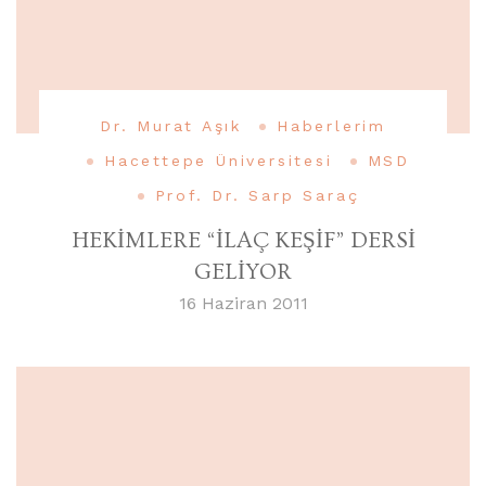
Dr. Murat Aşık
Haberlerim
Hacettepe Üniversitesi
MSD
Prof. Dr. Sarp Saraç
HEKİMLERE “İLAÇ KEŞİF” DERSİ
GELİYOR
16 Haziran 2011