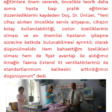
eğitimlere önem vererek, öncelikle teorik daha
sonra hasta başı pratik eğitimler
düzenlediklerini kaydeden Doç. Dr. Ünlüer, “Yeni
cihaz alırken öncelikle servis altyapısı, cihazın
kolay kullanılabilirliği, üstün özelliklerinin
olması ve en önemlisi hastanın iyileşme
sürecine katkıda bulunabilmesi ayrıntılı olarak
düşünülmelidir. Hem bahsettiğim özellikleri
olması hem de fiyat avantajı ile aldığımız
örneğin Taema Extend Xt ventilatörlerimiz ile
standartlarımızın kalitesini arttırdığımızı
düşünüyorum” dedi.