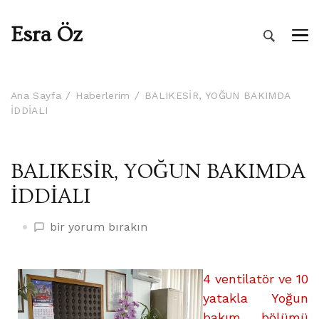
Esra Öz
Ana Sayfa
Haberlerim
BALIKESİR, YOĞUN BAKIMDA
İDDİALI
BALIKESİR, YOĞUN BAKIMDA
İDDİALI
BALIKESİR,
bir yorum bırakın
YOĞUN
BAKIMDA
İDDİALI
4 ventilatör ve 10
üzerine
yatakla Yoğun
bakım bölümü