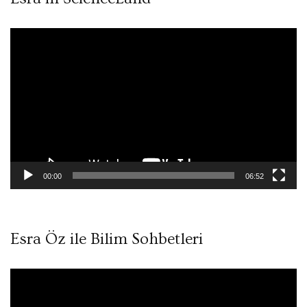
Video
oynatıcı
00:00
06:52
Esra Öz ile Bilim Sohbetleri