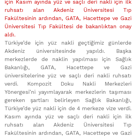
HASTANE
için Kasım ayında yüz ve saçlı deri nakli için ilk
YÜZ
ruhsatı alan Akdeniz Üniversitesi Tıp
NAKLİ
Fakültesinin ardından, GATA, Hacettepe ve Gazi
İÇİN
Üniversitesi Tıp Fakültesi de bakanlıktan onay
ONAY
aldı.
ALDI
Türkiye’de için yüz nakli geçtiğimiz günlerde
üzerine
Akdeniz üniversitesinde yapıldı. Başka
merkezlerde de naklin yapılması için Sağlık
Bakanlığı, GATA, Hacettepe ve Gazi
üniversitelerine yüz ve saçlı deri nakli ruhsatı
verdi. Kompozit Doku Nakli Merkezleri
Yönergesi’ni yayımlayarak merkezlerin taşıması
gereken şartları belirleyen Sağlık Bakanlığı,
Türkiye’de yüz nakli için de 4 merkeze vize verdi.
Kasım ayında yüz ve saçlı deri nakli için ilk
ruhsatı alan Akdeniz Üniversitesi Tıp
Fakültesinin ardından, GATA, Hacettepe ve Gazi