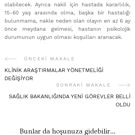
olabilecek. Ayrıca nakil için hastada kararlılık,
15-60 yaş arasında olma, başka bir hastalığı
bulunmama, nakle neden olan olayın en az 6 ay
önce meydana gelmesi, hastanın psikolojik
durumunun uygun olması koşulları aranacak.
ÖNCEKI MAKALE
Yazı
KLİNİK ARAŞTIRMALAR YÖNETMELİĞİ
Gezinme
DEĞİŞİYOR
SONRAKI MAKALE
SAĞLIK BAKANLIĞINDA YENİ GÖREVLER BELLİ
OLDU
Bunlar da hoşunuza gidebilir...