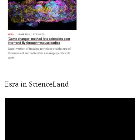
Esra in ScienceLand
Video
oynatıcı