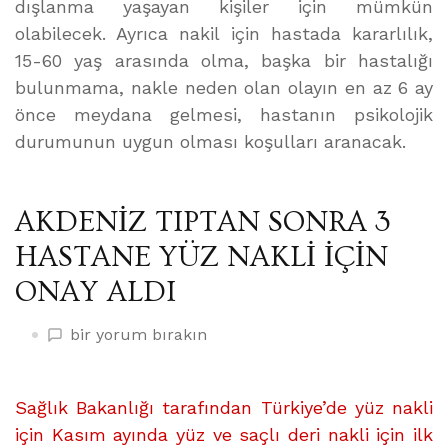
dışlanma yaşayan kişiler için mümkün
olabilecek. Ayrıca nakil için hastada kararlılık,
15-60 yaş arasında olma, başka bir hastalığı
bulunmama, nakle neden olan olayın en az 6 ay
önce meydana gelmesi, hastanın psikolojik
durumunun uygun olması koşulları aranacak.
AKDENİZ TIPTAN SONRA 3
HASTANE YÜZ NAKLİ İÇİN
ONAY ALDI
AKDENİZ
bir yorum bırakın
TIPTAN
SONRA
3
Sağlık Bakanlığı tarafından Türkiye’de yüz nakli
HASTANE
için Kasım ayında yüz ve saçlı deri nakli için ilk