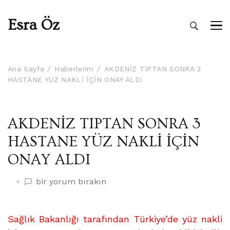
Esra Öz
Ana Sayfa
Haberlerim
AKDENİZ TIPTAN SONRA 3
HASTANE YÜZ NAKLİ İÇİN ONAY ALDI
AKDENİZ TIPTAN SONRA 3
HASTANE YÜZ NAKLİ İÇİN
ONAY ALDI
AKDENİZ
bir yorum bırakın
TIPTAN
SONRA
3
Sağlık Bakanlığı tarafından Türkiye’de yüz nakli