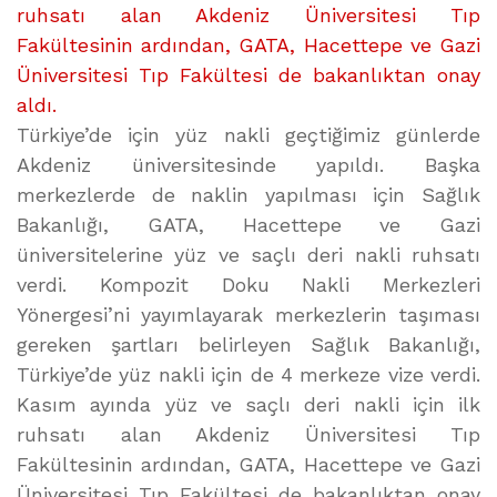
YÜZ
ruhsatı alan Akdeniz Üniversitesi Tıp
NAKLİ
Fakültesinin ardından, GATA, Hacettepe ve Gazi
İÇİN
Üniversitesi Tıp Fakültesi de bakanlıktan onay
ONAY
aldı.
ALDI
Türkiye’de için yüz nakli geçtiğimiz günlerde
üzerine
Akdeniz üniversitesinde yapıldı. Başka
merkezlerde de naklin yapılması için Sağlık
Bakanlığı, GATA, Hacettepe ve Gazi
üniversitelerine yüz ve saçlı deri nakli ruhsatı
verdi. Kompozit Doku Nakli Merkezleri
Yönergesi’ni yayımlayarak merkezlerin taşıması
gereken şartları belirleyen Sağlık Bakanlığı,
Türkiye’de yüz nakli için de 4 merkeze vize verdi.
Kasım ayında yüz ve saçlı deri nakli için ilk
ruhsatı alan Akdeniz Üniversitesi Tıp
Fakültesinin ardından, GATA, Hacettepe ve Gazi
Üniversitesi Tıp Fakültesi de bakanlıktan onay