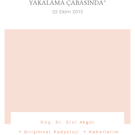
YAKALAMA ÇABASINDA”
22 Ekim 2013
Doç. Dr. Erol Akgül
Girişimsel Radyoloji
Haberlerim