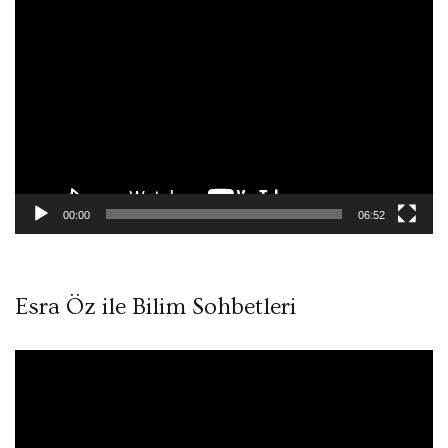
Video
oynatıcı
00:00
06:52
Esra Öz ile Bilim Sohbetleri