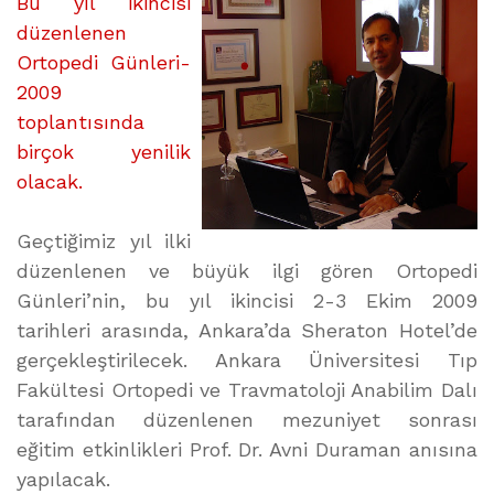
GÜNLERİ
Bu yıl ikincisi
üzerine
düzenlenen
Ortopedi Günleri-
2009
toplantısında
birçok yenilik
olacak.
Geçtiğimiz yıl ilki
düzenlenen ve büyük ilgi gören Ortopedi
Günleri’nin, bu yıl ikincisi 2-3 Ekim 2009
tarihleri arasında, Ankara’da Sheraton Hotel’de
gerçekleştirilecek. Ankara Üniversitesi Tıp
Fakültesi Ortopedi ve Travmatoloji Anabilim Dalı
tarafından düzenlenen mezuniyet sonrası
eğitim etkinlikleri Prof. Dr. Avni Duraman anısına
yapılacak.