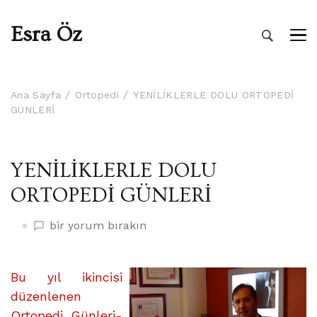
Esra Öz
Ana Sayfa
Ortopedi
YENİLİKLERLE DOLU ORTOPEDİ
GÜNLERİ
YENİLİKLERLE DOLU
ORTOPEDİ GÜNLERİ
YENİLİKLERLE
bir yorum bırakın
DOLU
ORTOPEDİ
GÜNLERİ
Bu yıl ikincisi
üzerine
düzenlenen
Ortopedi Günleri-