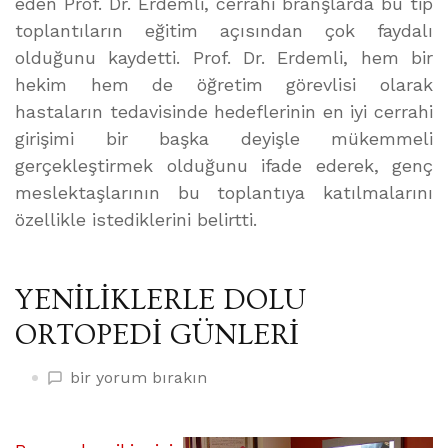
eden Prof. Dr. Erdemli, cerrahi branşlarda bu tip
toplantıların eğitim açısından çok faydalı
olduğunu kaydetti. Prof. Dr. Erdemli, hem bir
hekim hem de öğretim görevlisi olarak
hastaların tedavisinde hedeflerinin en iyi cerrahi
girişimi bir başka deyişle mükemmeli
gerçekleştirmek olduğunu ifade ederek, genç
meslektaşlarının bu toplantıya katılmalarını
özellikle istediklerini belirtti.
YENİLİKLERLE DOLU
ORTOPEDİ GÜNLERİ
YENİLİKLERLE
bir yorum bırakın
DOLU
ORTOPEDİ