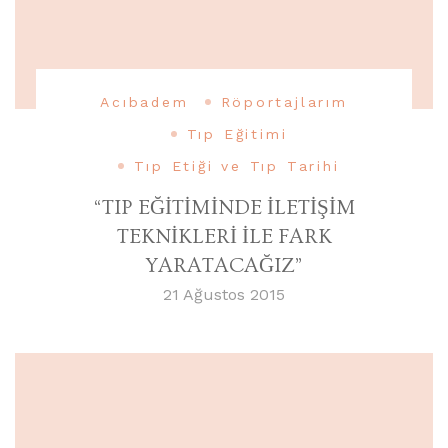
Acıbadem
Röportajlarım
Tıp Eğitimi
Tıp Etiği ve Tıp Tarihi
“TIP EĞİTİMİNDE İLETİŞİM
TEKNİKLERİ İLE FARK
YARATACAĞIZ”
21 Ağustos 2015