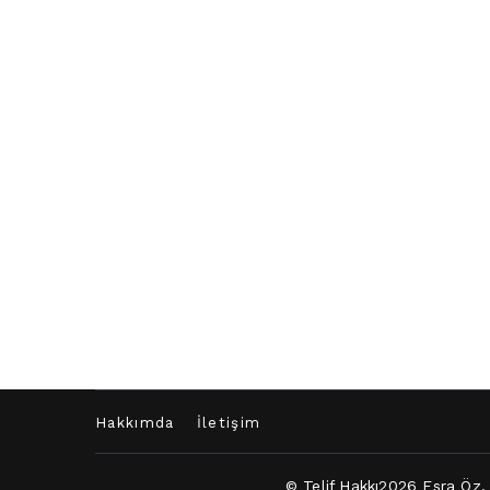
Hakkımda
İletişim
© Telif Hakkı2026
Esra Öz
.