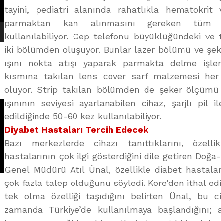
tayini, pediatri alanında rahatlıkla hematokrit 
parmaktan kan alınmasını gereken tüm iş
kullanılabiliyor. Cep telefonu büyüklüğündeki ve 
iki bölümden oluşuyor. Bunlar lazer bölümü ve şe
ışını nokta atışı yaparak parmakta delme işlemi
kısmına takılan lens cover sarf malzemesi her 
oluyor. Strip takılan bölümden de şeker ölçümü ge
ışınının seviyesi ayarlanabilen cihaz, şarjlı pil i
edildiğinde 50-60 kez kullanılabiliyor.
Diyabet Hastaları Tercih Edecek
Bazı merkezlerde cihazı tanıttıklarını, özell
hastalarının çok ilgi gösterdiğini dile getiren Doğa
Genel Müdürü Atıl Ünal, özellikle diabet hastalar
çok fazla talep olduğunu söyledi. Kore’den ithal edi
tek olma özelliği taşıdığını belirten Ünal, bu 
zamanda Türkiye’de kullanılmaya başlandığını; 