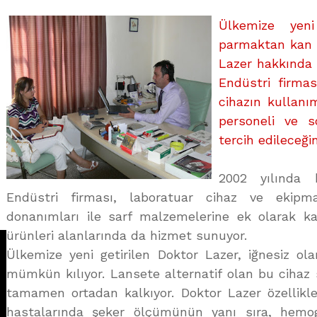
CİHAZI
Ülkemize yeni
üzerine
parmaktan kan 
Lazer hakkında 
Endüstri firma
cihazın kullanı
personeli ve so
tercih edileceğin
2002 yılında 
Endüstri firması, laboratuar cihaz ve ekipma
donanımları ile sarf malzemelerine ek olarak k
ürünleri alanlarında da hizmet sunuyor.
Ülkemize yeni getirilen Doktor Lazer, iğnesiz o
mümkün kılıyor. Lansete alternatif olan bu cihaz 
tamamen ortadan kalkıyor. Doktor Lazer özellikle
hastalarında şeker ölçümünün yanı sıra, hemo