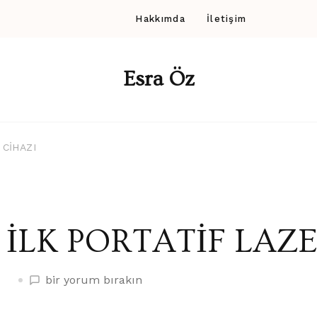
Hakkımda
İletişim
Esra Öz
 CİHAZI
İLK PORTATİF LAZ
İLK
bir yorum bırakın
PORTATİF
LAZER