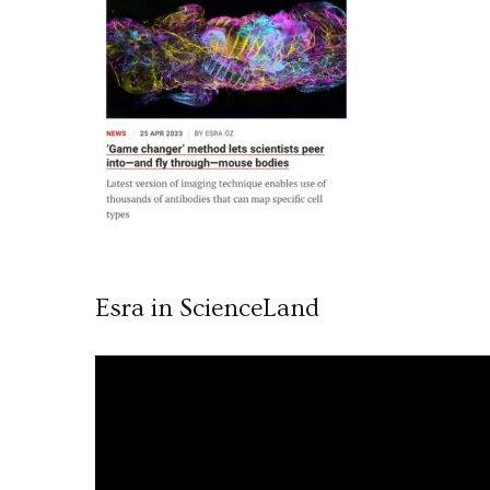
Esra in ScienceLand
Video
oynatıcı