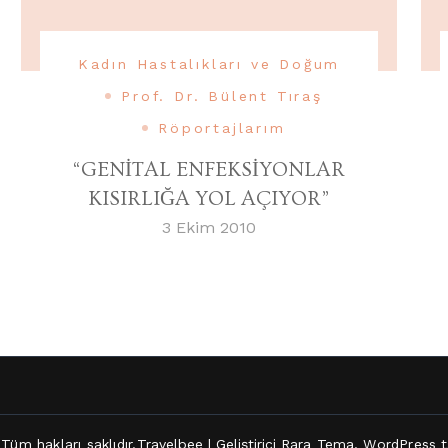
Kadın Hastalıkları ve Doğum
Prof. Dr. Bülent Tıraş
Röportajlarım
“GENİTAL ENFEKSİYONLAR
KISIRLIĞA YOL AÇIYOR”
3 Ekim 2010
 Tüm hakları saklıdır.
Travelbee | Geliştirici
Rara Tema
.
WordPress
t