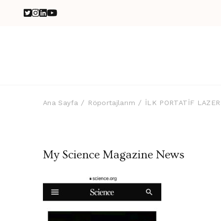
Ana Sayfa
Röportajlarım
İLK PORTATİF LAZER
My Science Magazine News