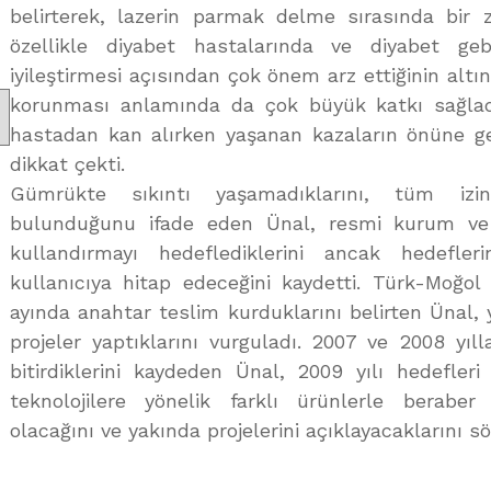
belirterek, lazerin parmak delme sırasında bir 
özellikle diyabet hastalarında ve diyabet ge
iyileştirmesi açısından çok önem arz ettiğinin altını
korunması anlamında da çok büyük katkı sağladığ
hastadan kan alırken yaşanan kazaların önüne g
dikkat çekti.
Gümrükte sıkıntı yaşamadıklarını, tüm izin
bulunduğunu ifade eden Ünal, resmi kurum ve 
kullandırmayı hedeflediklerini ancak hedefle
kullanıcıya hitap edeceğini kaydetti. Türk-Moğo
ayında anahtar teslim kurduklarını belirten Ünal, 
projeler yaptıklarını vurguladı. 2007 ve 2008 yıll
bitirdiklerini kaydeden Ünal, 2009 yılı hedefler
teknolojilere yönelik farklı ürünlerle beraber
olacağını ve yakında projelerini açıklayacaklarını sö