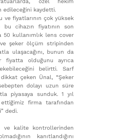
ratuarlarda, özel hekim
edileceğini kaydetti.
 ve fiyatlarının çok yüksek
p bu cihazın fiyatının son
a 50 kullanımlık lens cover
r ve şeker ölçüm stripinden
yatla ulaşacağını, bunun da
er fiyatta olduğunu ayrıca
ebileceğini belirtti. Sarf
 dikkat çeken Ünal, “Şeker
sebepten dolayı uzun süre
atla piyasaya sunduk. 1 yıl
 ettiğimiz firma tarafından
” dedi.
 ve kalite kontrollerinden
lmadığının kanıtlandığını