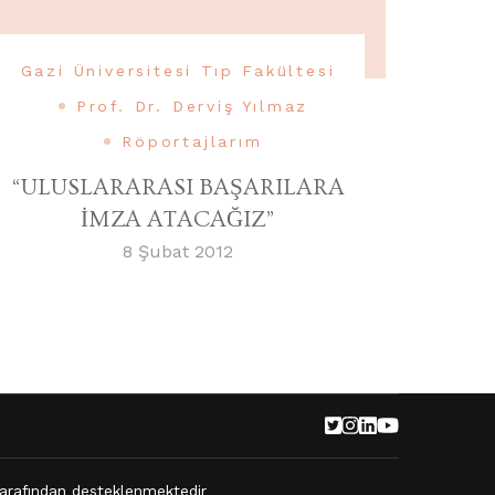
Gazi Üniversitesi Tıp Fakültesi
Prof. Dr. Derviş Yılmaz
Röportajlarım
“ULUSLARARASI BAŞARILARA
İMZA ATACAĞIZ”
8 Şubat 2012
arafından desteklenmektedir