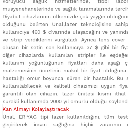
koruyucu sağlık hizmetlerinde, tıbbi labo
muayenehanelerinde ve sağlık taramalarında tercih 
Diyabet cihazlarının ülkemizde çok yaygın olduğunu
olduğunu belirten Ünal,lazer teknolojisine sahi
kullanıcıya 460 $ civarında ulaşacağını ve yanınd
ve strip verdiklerini vurguladı. Ayrıca lens cove
oluşan bir setin son kullanıcıya 37 $ gibi bir fi
diğer cihazlarda kullanılan stripler ile eşdeğ
kullanım yoğunluğunun fiyatları daha aşağı çek
malzemesinin ücretinin makul bir fiyat olduğuna
hastalığı ömür boyunca süren bir hastalık. Bu 
kullanılabilecek ve kaliteli cihazımızı uygun fiy
garantili olan cihazın, lazer ünitesi kısmı ithal
sürekli kullanımda 2000 yıl ömürlü olduğu söylendi
Kan Almayı Kolaylaştıracak
Ünal, ER:YAG tipi lazer kullanıldığını, tüm test
geçirilerek insan sağlığına hiçbir zararının o