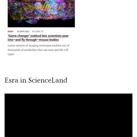
Esra in ScienceLand
Video
oynatıcı