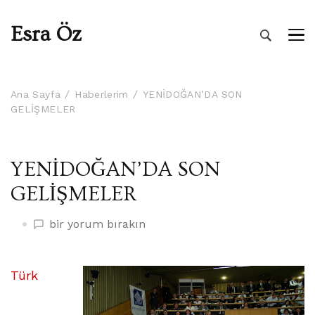
Esra Öz
Ana Sayfa
Haberlerim
YENİDOĞAN’DA SON
GELİŞMELER
YENİDOĞAN’DA SON
GELİŞMELER
YENİDOĞAN’DA
bir yorum bırakın
SON
GELİŞMELER
üzerine
Türk