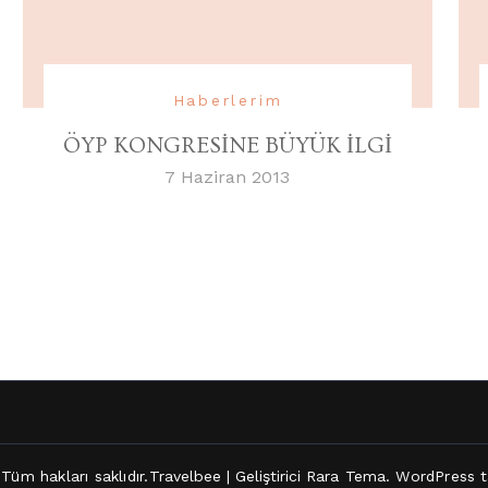
Haberlerim
ÖYP KONGRESİNE BÜYÜK İLGİ
7 Haziran 2013
 Tüm hakları saklıdır.
Travelbee | Geliştirici
Rara Tema
.
WordPress
t