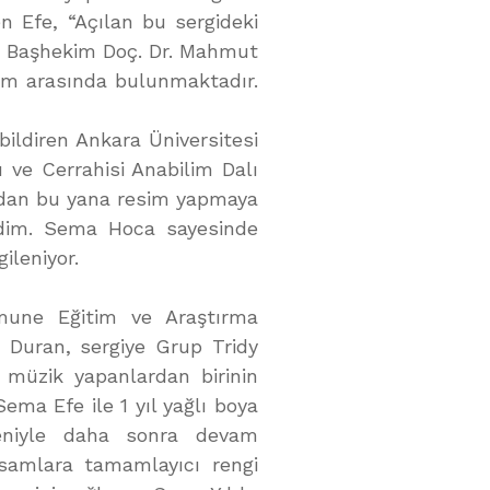
n Efe, “Açılan bu sergideki
ı. Başhekim Doç. Dr. Mahmut
rim arasında bulunmaktadır.
ildiren Ankara Üniversitesi
ı ve Cerrahisi Anabilim Dalı
mdan bu yana resim yapmaya
zdim. Sema Hoca sayesinde
ileniyor.
mune Eğitim ve Araştırma
i Duran, sergiye Grup Tridy
 müzik yapanlardan birinin
ema Efe ile 1 yıl yağlı boya
deniyle daha sonra devam
ssamlara tamamlayıcı rengi