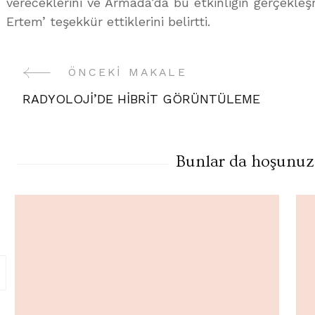
vereceklerini ve Armada’da bu etkinliğin gerçekleş
Ertem’ teşekkür ettiklerini belirtti.
ÖNCEKI MAKALE
Yazı
RADYOLOJİ’DE HİBRİT GÖRÜNTÜLEME
Gezinme
Bunlar da hoşunuza 