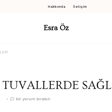
Hakkımda
İletişim
Esra Öz
LERİ
TUVALLERDE SAĞLI
TUVALLERDE
bir yorum bırakın
SAĞLIK
İZLERİ