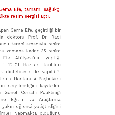
 Sema Efe, tamamı sağlıkçı
likte resim sergisi açtı.
apan Sema Efe, geçirdiği bir
nda doktoru Prof. Dr. Raci
onucu terapi amacıyla resim
bu zamana kadar 35 resim
Efe Atölyesi’nin yaptığı
si” 12-21 Haziran tarihleri
 dinletisinin de yapıldığı
ştırma Hastanesi Başhekimi
un sergilendiğini kaydeden
Genel Cerrahi Polikliniği
ne Eğitim ve Araştırma
 yakın öğrenci yetiştirdiğini
esimleri yapmakta olduğunu