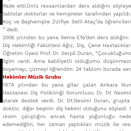
ifade etti.Ünlü ressamlardan ders aldığını söyleye
tablolar doktorlar ve hemşireler tarafından yapıld
Koç ve Başhemşire Zülfiye Selli Ataç’da öğrencile
” dedi.
2006 yılından bu yana Sema Efe’den ders aldığını b
Diş Hekimliği Fakültesi Ağız, Diş, Çene Hastalıklar
Öğretim Üyesi Prof. Dr. Serpil Duran, “Çocukluğu
ilgim vardı. Ama kabiliyetli olduğumu düşünme
boyamayı, çizmeyi öğrendim. 24 tablom burada serg
Hekimler Müzik Grubu
1974 yılından bu yana gitar çalan Ankara Nu
Hastanesi Diş Polikliniği Sorumlusu Dr. Dt Nesim
olarak destek verdi. Dr. Dt.Nesimi Duran, grupta
doktor, diğer beşinin diş hekimi olduğunu söyledi. S
resim çalıştığını ancak hasta yoğunluğu ne
edemediğini, her zaman yaptıkları müzik ile re