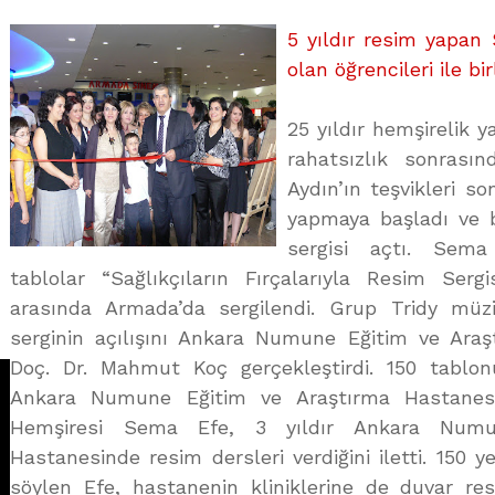
üzerine
5 yıldır resim yapan
olan öğrencileri ile bir
25 yıldır hemşirelik y
rahatsızlık sonrası
Aydın’ın teşvikleri s
yapmaya başladı ve 
sergisi açtı. Sema 
tablolar “Sağlıkçıların Fırçalarıyla Resim Sergi
arasında Armada’da sergilendi. Grup Tridy müzik
serginin açılışını Ankara Numune Eğitim ve Ara
Doç. Dr. Mahmut Koç gerçekleştirdi. 150 tablon
Ankara Numune Eğitim ve Araştırma Hastanesi 
Hemşiresi Sema Efe, 3 yıldır Ankara Numu
Hastanesinde resim dersleri verdiğini iletti. 150 ye
söylen Efe, hastanenin kliniklerine de duvar r