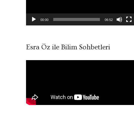
00:00
06:52
Esra Öz ile Bilim Sohbetleri