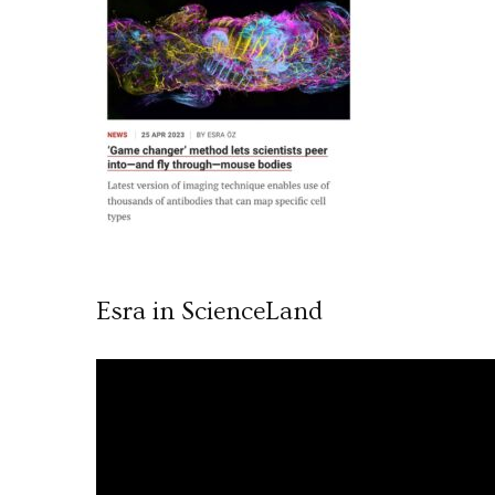
Esra in ScienceLand
Video
oynatıcı