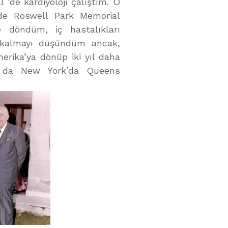
 ’de kardiyoloji çalıştım. O
inde Roswell Park Memorial
ye döndüm, iç hastalıkları
e kalmayı düşündüm ancak,
erika’ya dönüp iki yıl daha
da da New York’da Queens