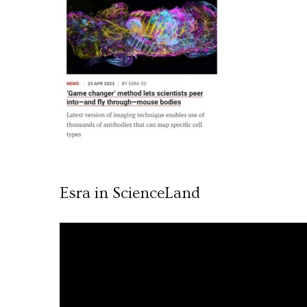
Esra in ScienceLand
Video
oynatıcı