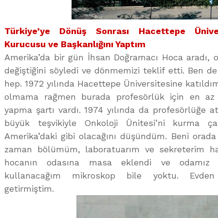
Türkiye’ye Dönüş Sonrası Hacettepe Üniver
Kurucusu ve Başkanlığını Yaptım
Amerika’da bir gün İhsan Doğramacı Hoca aradı, o
değiştiğini söyledi ve dönmemizi teklif etti. Ben 
hep. 1972 yılında Hacettepe Üniversitesine katıldım
olmama rağmen burada profesörlük için en az 
yapma şartı vardı. 1974 yılında da profesörlüğe at
büyük teşvikiyle Onkoloji Ünitesi’ni kurma ça
Amerika’daki gibi olacağını düşündüm. Beni orada d
zaman bölümüm, laboratuarım ve sekreterim hazı
hocanın odasına masa eklendi ve odamız o
kullanacağım mikroskop bile yoktu. Evde
getirmiştim.