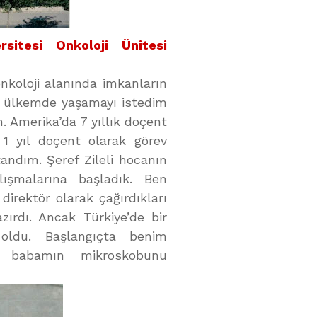
sitesi Onkoloji Ünitesi
nkoloji alanında imkanların
de ülkemde yaşamayı istedim
. Amerika’da 7 yıllık doçent
1 yıl doçent olarak görev
andım. Şeref Zileli hocanın
lışmalarına başladık. Ben
irektör olarak çağırdıkları
rdı. Ancak Türkiye’de bir
ldu. Başlangıçta benim
n babamın mikroskobunu