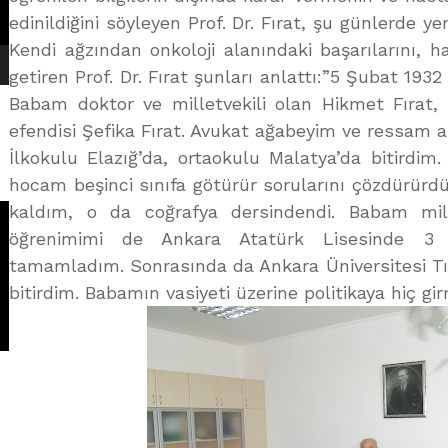
edinildiğini söyleyen Prof. Dr. Fırat, şu günlerde yen
Kendi ağzından onkoloji alanındaki başarılarını, ha
getiren Prof. Dr. Fırat şunları anlattı:”5 Şubat 193
Babam doktor ve milletvekili olan Hikmet Fırat
efendisi Şefika Fırat. Avukat ağabeyim ve ressam ab
İlkokulu Elazığ’da, ortaokulu Malatya’da bitirdim.
hocam beşinci sınıfa götürür sorularını çözdürürdü
kaldım, o da coğrafya dersindendi. Babam millet
öğrenimimi de Ankara Atatürk Lisesinde 3 y
tamamladım. Sonrasında da Ankara Üniversitesi Tıp 
bitirdim. Babamın vasiyeti üzerine politikaya hiç gi