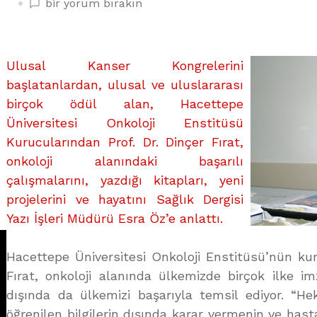
TIBBIN
bir yorum bırakın
DUAYENLERİ:
DİNÇER
FIRAT
Ulusal Kanser Kongrelerini
üzerine
başlatanlardan, ulusal ve uluslararası
birçok ödül alan, Hacettepe
Üniversitesi Onkoloji Enstitüsü
Kurucularından Prof. Dr. Dinçer Fırat,
onkoloji alanındaki başarılı
çalışmalarını, yazdığı kitapları, yeni
projelerini ve hayatını Sağlık Dergisi
Yazı İşleri Müdürü Esra Öz’e anlattı.
Hacettepe Üniversitesi Onkoloji Enstitüsü’nün kur
Fırat, onkoloji alanında ülkemizde birçok ilke i
dışında da ülkemizi başarıyla temsil ediyor. “Hek
öğrenilen bilgilerin dışında karar vermenin ve ha