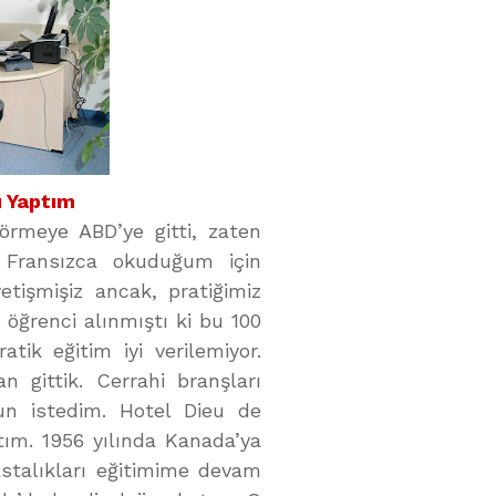
ü Yaptım
görmeye ABD’ye gitti, zaten
 Fransızca okuduğum için
etişmişiz ancak, pratiğimiz
 öğrenci alınmıştı ki bu 100
tik eğitim iyi verilemiyor.
gittik. Cerrahi branşları
n istedim. Hotel Dieu de
ıştım. 1956 yılında Kanada’ya
stalıkları eğitimime devam