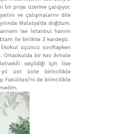
i bir proje üzerine çalışıyor.
yatını ve çalışmalarını dile
2 yılında Malatya’da doğdum.
, annem ise İstanbul hanım
lam ile birlikte 3 kardeşiz.
 İlkokul üçüncü sınıftayken
. Ortaokulda bir kez ikmale
vekili seçildiği için lise
ıl üst üste birincilikle
Fakültesi’ni de birincilikle
rmedim.