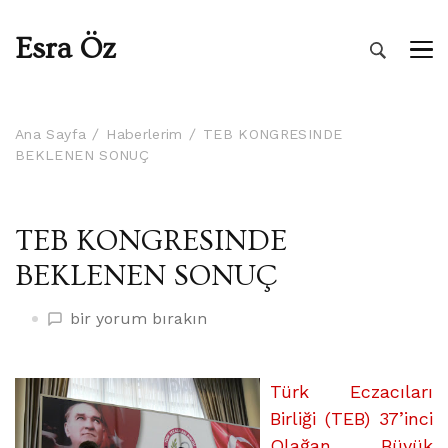
Esra Öz
Ana Sayfa
Haberlerim
TEB KONGRESINDE
BEKLENEN SONUÇ
TEB KONGRESINDE
BEKLENEN SONUÇ
TEB
bir yorum bırakın
KONGRESINDE
BEKLENEN
SONUÇ
Türk Eczacıları
üzerine
Birliği (TEB) 37’inci
Olağan Büyük