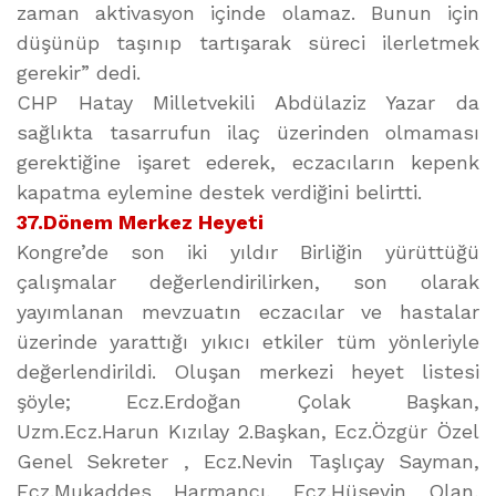
zaman aktivasyon içinde olamaz. Bunun için
düşünüp taşınıp tartışarak süreci ilerletmek
gerekir” dedi.
CHP Hatay Milletvekili Abdülaziz Yazar da
sağlıkta tasarrufun ilaç üzerinden olmaması
gerektiğine işaret ederek, eczacıların kepenk
kapatma eylemine destek verdiğini belirtti.
37.Dönem Merkez Heyeti
Kongre’de son iki yıldır Birliğin yürüttüğü
çalışmalar değerlendirilirken, son olarak
yayımlanan mevzuatın eczacılar ve hastalar
üzerinde yarattığı yıkıcı etkiler tüm yönleriyle
değerlendirildi. Oluşan merkezi heyet listesi
şöyle; Ecz.Erdoğan Çolak Başkan,
Uzm.Ecz.Harun Kızılay 2.Başkan, Ecz.Özgür Özel
Genel Sekreter , Ecz.Nevin Taşlıçay Sayman,
Ecz.Mukaddes Harmancı, Ecz.Hüseyin Olan,