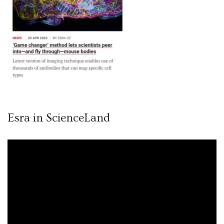
Esra in ScienceLand
Video
oynatıcı