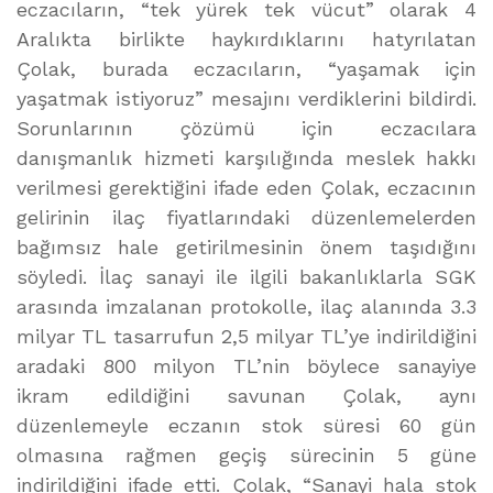
eczacıların, “tek yürek tek vücut” olarak 4
Aralıkta birlikte haykırdıklarını hatyrılatan
Çolak, burada eczacıların, “yaşamak için
yaşatmak istiyoruz” mesajını verdiklerini bildirdi.
Sorunlarının çözümü için eczacılara
danışmanlık hizmeti karşılığında meslek hakkı
verilmesi gerektiğini ifade eden Çolak, eczacının
gelirinin ilaç fiyatlarındaki düzenlemelerden
bağımsız hale getirilmesinin önem taşıdığını
söyledi. İlaç sanayi ile ilgili bakanlıklarla SGK
arasında imzalanan protokolle, ilaç alanında 3.3
milyar TL tasarrufun 2,5 milyar TL’ye indirildiğini
aradaki 800 milyon TL’nin böylece sanayiye
ikram edildiğini savunan Çolak, aynı
düzenlemeyle eczanın stok süresi 60 gün
olmasına rağmen geçiş sürecinin 5 güne
indirildiğini ifade etti. Çolak, “Sanayi hala stok