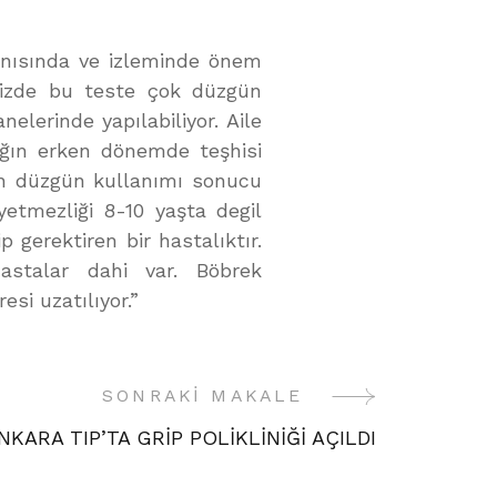
tanısında ve izleminde önem
emizde bu teste çok düzgün
nelerinde yapılabiliyor. Aile
ığın erken dönemde teşhisi
cın düzgün kullanımı sonucu
yetmezliği 8-10 yaşta degil
p gerektiren bir hastalıktır.
astalar dahi var. Böbrek
esi uzatılıyor.”
SONRAKI MAKALE
NKARA TIP’TA GRİP POLİKLİNİĞİ AÇILDI