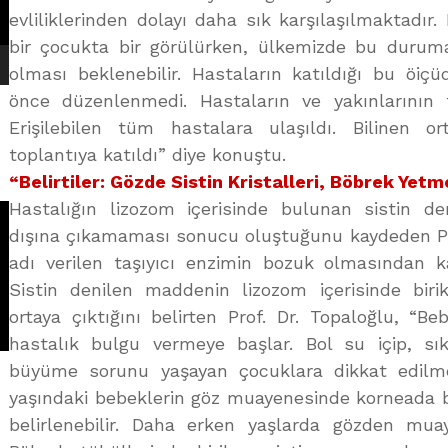
evliliklerinden dolayı daha sık karşılaşılmaktadır
bir çocukta bir görülürken, ülkemizde bu duru
olması beklenebilir. Hastaların katıldığı bu öiç
önce düzenlenmedi. Hastaların ve yakınlarının 
Erişilebilen tüm hastalara ulaşıldı. Bilinen o
toplantıya katıldı” diye konuştu.
“Belirtiler: Gözde Sistin Kristalleri, Böbrek Yetm
Hastalığın lizozom içerisinde bulunan sistin d
dışına çıkamaması sonucu oluştuğunu kaydeden Prof
adı verilen taşıyıcı enzimin bozuk olmasından kay
Sistin denilen maddenin lizozom içerisinde biri
ortaya çıktığını belirten Prof. Dr. Topaloğlu, “B
hastalık bulgu vermeye başlar. Bol su içip, sık
büyüme sorunu yaşayan çocuklara dikkat edilmeli
yaşındaki bebeklerin göz muayenesinde korneada bir
belirlenebilir. Daha erken yaşlarda gözden mua