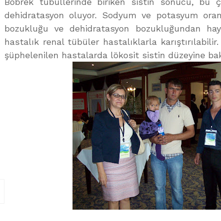
Böbrek tübüllerinde biriken sistin sonucu, bu 
dehidratasyon oluyor. Sodyum ve potasyum oranı
bozukluğu ve dehidratasyon bozukluğundan hayat
hastalık renal tübüler hastalıklarla karıştırılabili
şüphelenilen hastalarda lökosit sistin düzeyine bak