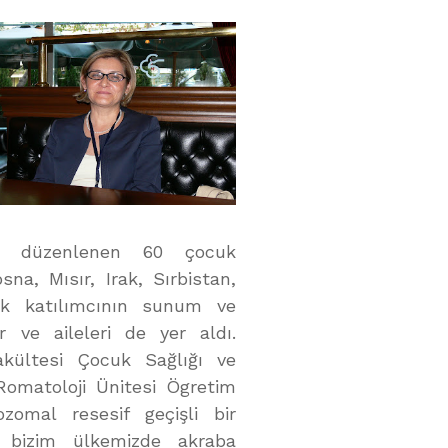
a’da düzenlenen 60 çocuk
sna, Mısır, Irak, Sırbistan,
ok katılımcının sunum ve
r ve aileleri de yer aldı.
akültesi Çocuk Sağlığı ve
 Romatoloji Ünitesi Ögretim
ozomal resesif geçişli bir
 bizim ülkemizde akraba