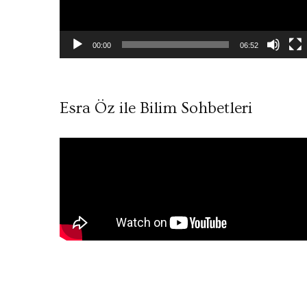
00:00
06:52
Esra Öz ile Bilim Sohbetleri