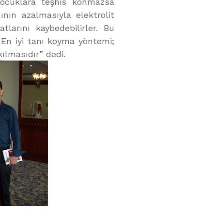
çocuklara teşhis konmazsa
nın azalmasıyla elektrolit
larını kaybedebilirler. Bu
r. En iyi tanı koyma yöntemi;
ılmasıdır” dedi.