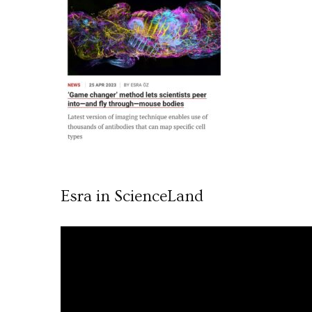
Esra in ScienceLand
Video
oynatıcı