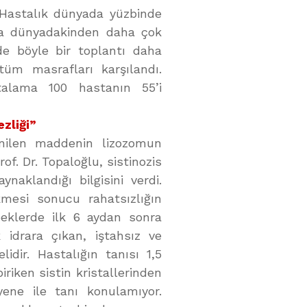
. Hastalık dünyada yüzbinde
ma dünyadakinden daha çok
üde böyle bir toplantı daha
tüm masrafları karşılandı.
rtalama 100 hastanın 55’i
ezliği”
enilen maddenin lizozomun
. Dr. Topaloğlu, sistinozis
naklandığı bilgisini verdi.
kmesi sonucu rahatsızlığın
ebeklerde ilk 6 aydan sonra
 idrara çıkan, iştahsız ve
dir. Hastalığın tanısı 1,5
iken sistin kristallerinden
yene ile tanı konulamıyor.