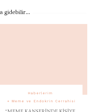
gidebilir...
Haberlerim
Meme ve Endokrin Cerrahisi
“MEME KANSERİNDE KİŞİYE