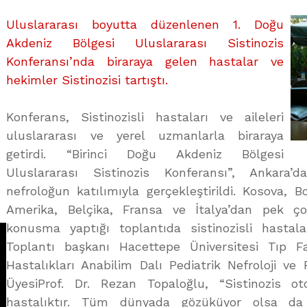
üzerine
Uluslararası boyutta düzenlenen 1. Doğu
Akdeniz Bölgesi Uluslararası Sistinozis
Konferansı’nda biraraya gelen hastalar ve
hekimler Sistinozisi tartıştı.
Konferans, Sistinozisli hastaları ve aileleri
uluslararası ve yerel uzmanlarla biraraya
getirdi. “Birinci Doğu Akdeniz Bölgesi
Uluslararası Sistinozis Konferansı”, Ankar
nefroloğun katılımıyla gerçekleştirildi. Kosova, Bo
Amerika, Belçika, Fransa ve İtalya’dan pek ç
konusma yaptığı toplantıda sistinozisli hastala
Toplantı başkanı Hacettepe Üniversitesi Tıp F
Hastalıkları Anabilim Dalı Pediatrik Nefroloji ve
ÜyesiProf. Dr. Rezan Topaloğlu, “Sistinozis ot
hastalıktır. Tüm dünyada gözüküyor olsa da