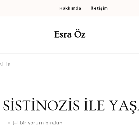
Hakkımda
İletişim
Esra Öz
BİLİR
SİSTİNOZİS İLE YA
SİSTİNOZİS
bir yorum bırakın
İLE
YAŞANABİLİR