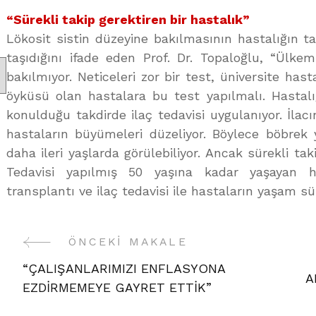
“Sürekli takip gerektiren bir hastalık”
Lökosit sistin düzeyine bakılmasının hastalığın 
taşıdığını ifade eden Prof. Dr. Topaloğlu, “Ülk
bakılmıyor. Neticeleri zor bir test, üniversite hasta
öyküsü olan hastalara bu test yapılmalı. Hastal
konulduğu takdirde ilaç tedavisi uygulanıyor. İla
hastaların büyümeleri düzeliyor. Böylece böbrek 
daha ileri yaşlarda görülebiliyor. Ancak sürekli taki
Tedavisi yapılmış 50 yaşına kadar yaşayan h
transplantı ve ilaç tedavisi ile hastaların yaşam sür
ÖNCEKI MAKALE
Yazı
“ÇALIŞANLARIMIZI ENFLASYONA
A
Gezinme
EZDİRMEMEYE GAYRET ETTİK”