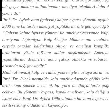
hastalarda yaptığı yan etkiler belirgin olarak görüldüğü iç
adı geçen makina kullanılmadan ameliyat teknikleri daha da 
çıkarıldı.”
Prof. Dr. Aybek atan (çalışan) kalpte bypass yöntemi uygul
2000 tane bu türden ameliyat yaptıklarını dile getiriyor. Ay
“Çalışan kalpte bypass yöntemi ile ameliyat esnasında kalp
tansiyonu değişmiyor. Kalp-Akciğer Makinasının verebilec
çırpıda ortadan kaldırılmış oluyor ve ameliyat komplika
oranlarını yüzde 0,8’lere kadar düşürmüştür. Ameliya
yaşantılarına dönmeleri daha çabuk olmakta ve taburcu
arasında değişmektedir.”
Minimal invazif kalp cerrahisi yöntemiyle hastaya zarar v
Prof. Dr. Aybek normalde kalp ameliyatlarında göğüs kafes
artık bunu sadece 5 cm lik bir yara ile (bayanlarda göğü
çekiyor. Bu yöntemin bypass, kapak ameliyatı, kalp deliği 
işaret eden Prof. Dr. Aybek 1996 yılından bu yana bypass 
serilere sahip olduklarını kaydediyor.