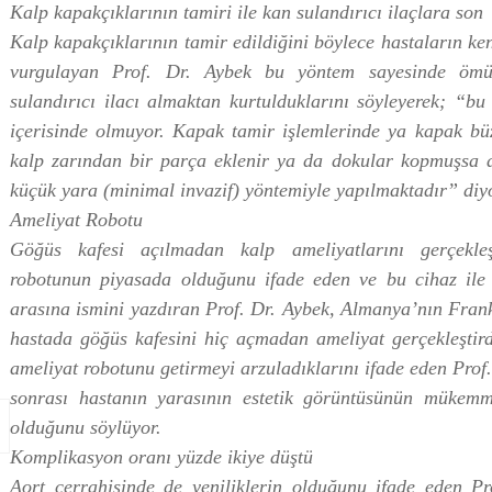
Kalp kapakçıklarının tamiri ile kan sulandırıcı ilaçlara son
Kalp kapakçıklarının tamir edildiğini böylece hastaların ke
vurgulayan Prof. Dr. Aybek bu yöntem sayesinde ömü
sulandırıcı ilacı almaktan kurtulduklarını söyleyerek; “b
içerisinde olmuyor. Kapak tamir işlemlerinde ya kapak büz
kalp zarından bir parça eklenir ya da dokular kopmuşsa di
küçük yara (minimal invazif) yöntemiyle yapılmaktadır” diy
Ameliyat Robotu
Göğüs kafesi açılmadan kalp ameliyatlarını gerçekleş
robotunun piyasada olduğunu ifade eden ve bu cihaz ile 
arasına ismini yazdıran Prof. Dr. Aybek, Almanya’nın Fran
hastada göğüs kafesini hiç açmadan ameliyat gerçekleştird
ameliyat robotunu getirmeyi arzuladıklarını ifade eden Prof
sonrası hastanın yarasının estetik görüntüsünün mükemme
olduğunu söylüyor.
Komplikasyon oranı yüzde ikiye düştü
Aort cerrahisinde de yeniliklerin olduğunu ifade eden P