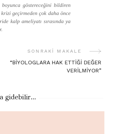
 boyunca göstereceğini bildiren
p krizi geçirmeden çok daha önce
eride kalp ameliyatı sırasında ya
r.
SONRAKI MAKALE
“BİYOLOGLARA HAK ETTİĞİ DEĞER
VERİLMİYOR”
gidebilir...