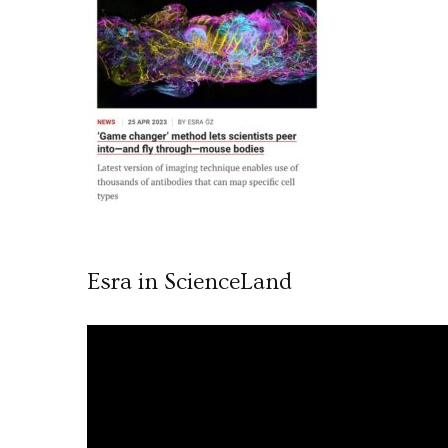
Esra in ScienceLand
Video
oynatıcı