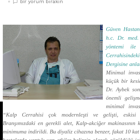
MİNİMAL
bir yorum bırakın
İNVASİF
İLE
ZARAR
Güven Hastan
MİNİMUMA
h.c. Dr. med.
İNDİ
üzerine
yöntemi ile
Cerrahisind
Dergisine anlat
Minimal inva
küçük bir kesi
Dr. Aybek son
önemli gelişm
minimal invas
“Kalp Cerrahisi çok modernleşti ve gelişti, eskisi 
Branşımızdaki en gerekli alet, Kalp-akciğer makinasının k
minimuma indirildi. Bu diyaliz cihazına benzer, fakat 10 kat 