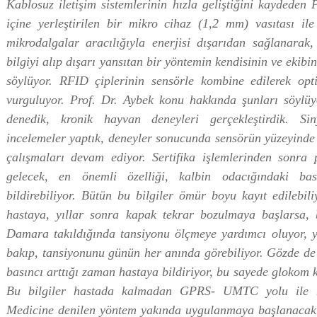
Kablosuz iletişim sistemlerinin hızla geliştiğini kaydeden 
içine yerleştirilen bir mikro cihaz (1,2 mm) vasıtası ile
mikrodalgalar aracılığıyla enerjisi dışarıdan sağlanarak
bilgiyi alıp dışarı yansıtan bir yöntemin kendisinin ve ekibin
söylüyor. RFID çiplerinin sensörle kombine edilerek opti
vurguluyor. Prof. Dr. Aybek konu hakkında şunları söylü
denedik, kronik hayvan deneyleri gerçekleştirdik. Si
incelemeler yaptık, deneyler sonucunda sensörün yüzeyinde d
çalışmaları devam ediyor. Sertifika işlemlerinden sonra
gelecek, en önemli özelliği, kalbin odacığındaki bas
bildirebiliyor. Bütün bu bilgiler ömür boyu kayıt edilebi
hastaya, yıllar sonra kapak tekrar bozulmaya başlarsa, b
Damara takıldığında tansiyonu ölçmeye yardımcı oluyor, y
bakıp, tansiyonunu günün her anında görebiliyor. Gözde de l
basıncı arttığı zaman hastaya bildiriyor, bu sayede glokom 
Bu bilgiler hastada kalmadan GPRS- UMTC yolu ile has
Medicine denilen yöntem yakında uygulanmaya başlanacak.