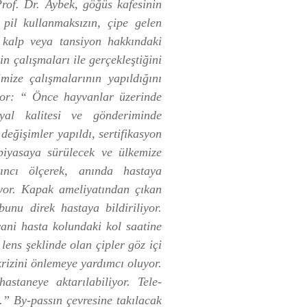
Prof. Dr. Aybek, göğüs kafesinin
 pil kullanmaksızın, çipe gelen
, kalp veya tansiyon hakkındaki
in çalışmaları ile gerçekleştiğini
mize çalışmalarının yapıldığını
yor: “ Önce hayvanlar üzerinde
nyal kalitesi ve gönderiminde
eğişimler yapıldı, sertifikasyon
 piyasaya sürülecek ve ülkemize
ıncı ölçerek, anında hastaya
liyor. Kapak ameliyatından çıkan
unu direk hastaya bildiriliyor.
ani hasta kolundaki kol saatine
ens şeklinde olan çipler göz içi
krizini önlemeye yardımcı oluyor.
taneye aktarılabiliyor. Tele-
” By-passın çevresine takılacak