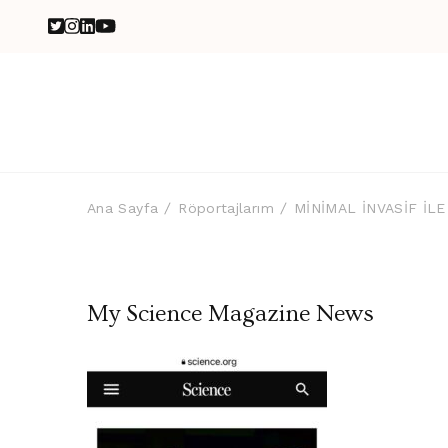
Ana Sayfa
Röportajlarım
MİNİMAL İNVASİF İL
My Science Magazine News