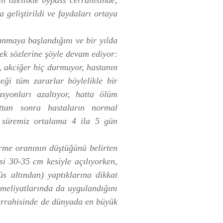
in özellikle bypass cerrahisinde,
geliştirildi ve faydaları ortaya
anmaya başlandığını ve bir yılda
bek sözlerine şöyle devam ediyor:
, akciğer hiç durmuyor, hastanın
eği tüm zararlar böylelikle bir
syonları azaltıyor, hatta ölüm
ttan sonra hastaların normal
 süremiz ortalama 4 ila 5 gün
erme oranının düştüğünü belirten
i 30-35 cm kesiyle açılıyorken,
s altından) yaptıklarına dikkat
ameliyatlarında da uygulandığını
cerrahisinde de dünyada en büyük