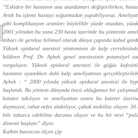
”Eskiden bir hastanın ana atardamarı değiştirilirken, hast
Artık bu işlemi hastayı soğutmadan yapabiliyoruz. Ameliya
gibi komplikasyon oranları böylelikle yüzde otuzdan, yüzd
2001 yılından bu yana 230 hasta üzerinde bu yöntemle ameli
itibarı ile gerekse bilimsel olarak dünya çapında kabul gör
Yüksek epidural anestezi yönteminin de kalp cerrahisinde
bildiren Prof. Dr. Aybek genel anestezinin potansiyel zar
vurguluyor. Yüksek epidural anestezi ile göğüs kafesi
hastanın uyanıkken dahi kalp ameliyatının gerçekleştirileb
Aybek : “ 2000 yılında yüksek epidural anestezi ile byp
başlandı. Bu yöntem dünyada öncü olduğumuz bir çalışmadır
katater takılıyor ve ameliyattan sonra bu kateter üzerin
duymuyor, rahat nefes alabiliyor, çabuk mobilize oluyor. 30
bile taburcu edebilme durumu oluyor ve bu bir nevi “polik
dönemi başlattı” diyor.
Kalbin basıncını ölçen çip