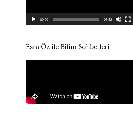
00:00
06:52
Esra Öz ile Bilim Sohbetleri