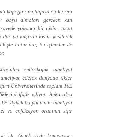
ndi kapağını muhafaza ettiklerini
r boyu almaları gereken kan
u sayede yabancı bir cisim vücut
ülür ya kaçıran kısım kesilerek
kişle tutturulur, bu işlemler de
or.
tirebilen endoskopik ameliyat
ameliyat ederek dünyada ilkler
kfurt Üniversitesinde toplam 162
iklerini ifade ediyor. Ankara’ya
. Dr. Aybek bu yöntemle ameliyat
l ve enfeksiyon oranının sıfır
rof. Dr. Aybek şöyle konuşuyor: