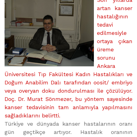
KANSER
artan kanser
HASTALARININ
hastalığının
YAŞAM
tedavi
KALİTESİ
edilmesiyle
ARTIYOR
ortaya çıkan
üzerine
üreme
sorunu
Ankara
Üniversitesi Tıp Fakültesi Kadın Hastalıkları ve
Doğum Anabilim Dalı tarafından oosit/ embriyo
veya overyan doku dondurulması ile çözülüyor.
Doç. Dr. Murat Sönmezer, bu yöntem sayesinde
kanser tedavisinin tam anlamıyla yapılmasını
sağladıklarını belirtti.
Türkiye ve dünyada kanser hastalarının oranı
gün geçtikçe artıyor. Hastalık oranının