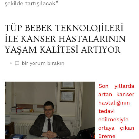
şekilde tartışılacak.”
TÜP BEBEK TEKNOLOJİLERİ
İLE KANSER HASTALARININ
YAŞAM KALİTESİ ARTIYOR
TÜP
bir yorum bırakın
BEBEK
TEKNOLOJİLERİ
İLE
Son yıllarda
KANSER
artan kanser
HASTALARININ
hastalığının
YAŞAM
tedavi
KALİTESİ
edilmesiyle
ARTIYOR
ortaya çıkan
üzerine
üreme