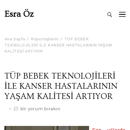
Esra Öz
Ana Sayfa
Röportajlarım
TÜP BEBEK
TEKNOLOJİLERİ İLE KANSER HASTALARININ YAŞAM
KALİTESİ ARTIYOR
TÜP BEBEK TEKNOLOJİLERİ
İLE KANSER HASTALARININ
YAŞAM KALİTESİ ARTIYOR
TÜP
bir yorum bırakın
BEBEK
TEKNOLOJİLERİ
İLE
Son yıllarda