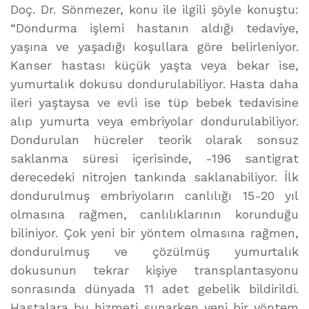
Doç. Dr. Sönmezer, konu ile ilgili şöyle konuştu:
“Dondurma işlemi hastanın aldığı tedaviye,
yaşına ve yaşadığı koşullara göre belirleniyor.
Kanser hastası küçük yaşta veya bekar ise,
yumurtalık dokusu dondurulabiliyor. Hasta daha
ileri yaştaysa ve evli ise tüp bebek tedavisine
alıp yumurta veya embriyolar dondurulabiliyor.
Dondurulan hücreler teorik olarak sonsuz
saklanma süresi içerisinde, -196 santigrat
derecedeki nitrojen tankında saklanabiliyor. İlk
dondurulmuş embriyoların canlılığı 15-20 yıl
olmasına rağmen, canlılıklarının korunduğu
biliniyor. Çok yeni bir yöntem olmasına rağmen,
dondurulmuş ve çözülmüş yumurtalık
dokusunun tekrar kişiye transplantasyonu
sonrasında dünyada 11 adet gebelik bildirildi.
Hastalara bu hizmeti sunarken yeni bir yöntem