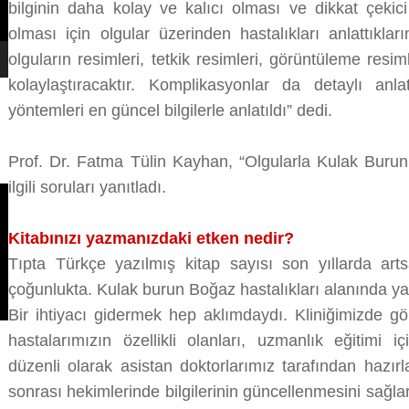
bilginin daha kolay ve kalıcı olması ve dikkat çekici
olması için olgular üzerinden hastalıkları anlattıkları
olguların resimleri, tetkik resimleri, görüntüleme resi
kolaylaştıracaktır. Komplikasyonlar da detaylı anla
yöntemleri en güncel bilgilerle anlatıldı” dedi.
Prof. Dr. Fatma Tülin Kayhan, “Olgularla Kulak Burun 
ilgili soruları yanıtladı.
Kitabınızı yazmanızdaki etken nedir?
Tıpta Türkçe yazılmış kitap sayısı son yıllarda arts
çoğunlukta. Kulak burun Boğaz hastalıkları alanında yaz
Bir ihtiyacı gidermek hep aklımdaydı. Kliniğimizde g
hastalarımızın özellikli olanları, uzmanlık eğitimi 
düzenli olarak asistan doktorlarımız tarafından hazırla
sonrası hekimlerinde bilgilerinin güncellenmesini sağlar