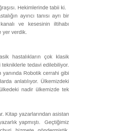
ğraşısı. Hekimlerinde tabii ki.
alığın ayırıcı tanısı ayrı bir
kanalı ve kesesinin iltihabı
e yer verdik.
sik hastalıkların çok klasik
tekniklerle tedavi edilebiliyor.
in yanında Robotik cerrahi gibi
arda anlatılıyor. Ülkemizdeki
lkedeki nadir ülkemizde tek
. Kitap yazarlarından asistan
yazarlık yapmıştı. Geçtiğimiz
uri hizmete göndermiştik.