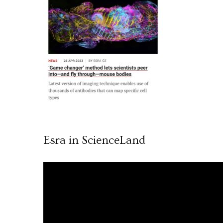
Esra in ScienceLand
Video
oynatıcı