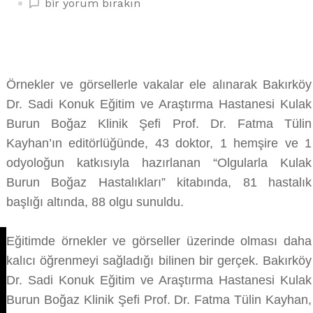
KBB
bir yorum bırakın
OLGULARI
İLE
HASTALIKLAR
ANLATILDI
Örnekler ve görsellerle vakalar ele alınarak Bakırköy
üzerine
Dr. Sadi Konuk Eğitim ve Araştırma Hastanesi Kulak
Burun Boğaz Klinik Şefi Prof. Dr. Fatma Tülin
Kayhan’ın editörlüğünde, 43 doktor, 1 hemşire ve 1
odyoloğun katkısıyla hazırlanan “Olgularla Kulak
Burun Boğaz Hastalıkları” kitabında, 81 hastalık
başlığı altında, 88 olgu sunuldu.
Eğitimde örnekler ve görseller üzerinde olması daha
kalıcı öğrenmeyi sağladığı bilinen bir gerçek. Bakırköy
Dr. Sadi Konuk Eğitim ve Araştırma Hastanesi Kulak
Burun Boğaz Klinik Şefi Prof. Dr. Fatma Tülin Kayhan,