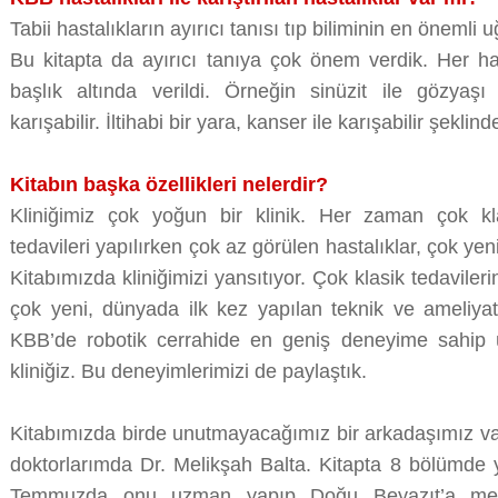
Tabii hastalıkların ayırıcı tanısı tıp biliminin en önemli u
Bu kitapta da ayırıcı tanıya çok önem verdik. Her hast
başlık altında verildi. Örneğin sinüzit ile gözyaşı 
karışabilir. İltihabi bir yara, kanser ile karışabilir şeklind
Kitabın başka özellikleri nelerdir?
Kliniğimiz çok yoğun bir klinik. Her zaman çok kla
tedavileri yapılırken çok az görülen hastalıklar, çok yeni 
Kitabımızda kliniğimizi yansıtıyor. Çok klasik tedaviler
çok yeni, dünyada ilk kez yapılan teknik ve ameliyatl
KBB’de robotik cerrahide en geniş deneyime sahip ü
kliniğiz. Bu deneyimlerimizi de paylaştık.
Kitabımızda birde unutmayacağımız bir arkadaşımız var
doktorlarımda Dr. Melikşah Balta. Kitapta 8 bölümde 
Temmuzda onu uzman yapıp Doğu Beyazıt’a mecb