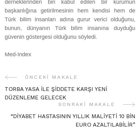
derneklerinden biri kabul edilen bir kurumun
başkanlığına getirilmesinin hem kendisi hem de
Türk bilim insanları adına gurur verici olduğunu,
bunun, dünyanın Türk bilim insanına duyduğu
güvenin göstergesi olduğunu söyledi.
Med-Index
ÖNCEKI MAKALE
Yazı
TORBA YASA İLE ŞİDDETE KARŞI YENİ
Gezinme
DÜZENLEME GELECEK
SONRAKI MAKALE
“DİYABET HASTASININ YILLIK MALİYETİ 10 BİN
EURO AZALTILABİLİR”