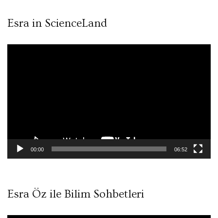
Esra in ScienceLand
Video
oynatıcı
00:00
06:52
Esra Öz ile Bilim Sohbetleri