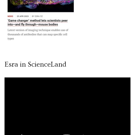
Esra in ScienceLand
Video
oynatıcı