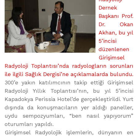
Dernek
Başkanı Prof.
Dr. Okan
Akhan, bu yıl
5’incisi
düzenlenen
Girişimsel
Radyoloji Toplantısı’nda radyologların sorunları
ile ilgili Sağlık Dergisi’ne açıklamalarda bulundu.
300’e yakın katılımcının takip ettiği Girişimsel
Radyoloji Yıllık Toplantısı’nın, bu yıl 5’incisi
Kapadokya Perissia Hotel’de gerçekleştirildi. Yurt
dışında da konuşmacıların yer aldığı paneller,
uydu sempozyumları, “ben nasıl yapıyorum”
oturumları yapıldı.
Girişimsel Radyolojik işlemlerin, dünyanın en