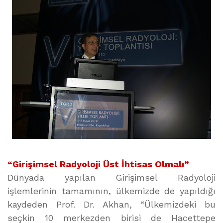
“Girişimsel Radyoloji Üst İhtisas Olmalı”
Dünyada yapılan Girişimsel Radyoloji
işlemlerinin tamamının, ülkemizde de yapıldığı
kaydeden Prof. Dr. Akhan, “Ülkemizdeki bu
seçkin 10 merkezden birisi de Hacettepe