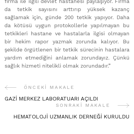
firma ile ilgili devlet hastanesi paylaşıyor. Firma
da tetkik sayısını arttırıp yüksek kazanç
sağlamak için, günde 200 tetkik yapıyor. Daha
da kötüsü uygun protokollerle yapılmayan bu
tetkikleri hastane ve hastalarla ilgisi olmayan
bir hekim rapor yazmak zorunda kalıyor. Bu
şekilde örgütlenen bir tetkik sürecinin hastalara
yardım etmediğini anlamak zorundayız. Çünkü
sağlık hizmeti nitelikli olmak zorundadır.”
ÖNCEKI MAKALE
Yazı
GAZİ MERKEZ LABORATUARI AÇILDI
Gezinme
SONRAKI MAKALE
HEMATOLOJİ UZMANLIK DERNEĞİ KURULDU