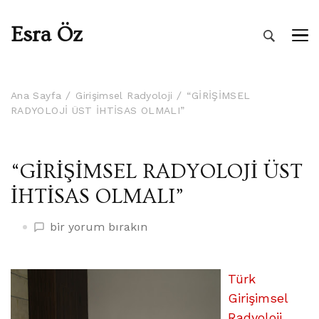
Esra Öz
Ana Sayfa
Girişimsel Radyoloji
“GİRİŞİMSEL
RADYOLOJİ ÜST İHTİSAS OLMALI”
“GİRİŞİMSEL RADYOLOJİ ÜST
İHTİSAS OLMALI”
“GİRİŞİMSEL
bir yorum bırakın
RADYOLOJİ
ÜST
İHTİSAS
Türk
OLMALI”
Girişimsel
üzerine
Radyoloji