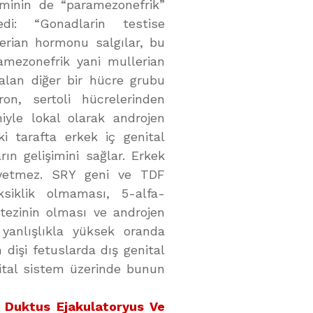
eminin de “paramezonefrik”
edi: “Gonadlarin testise
lerian hormonu salgılar, bu
amezonefrik yani mullerian
 alan diğer bir hücre grubu
on, sertoli hücrelerinden
iyle lokal olarak androjen
i tarafta erkek iç genital
ın gelişimini sağlar. Erkek
 yetmez. SRY geni ve TDF
ksiklik olmaması, 5-alfa-
tezinin olması ve androjen
a yanlışlıkla yüksek oranda
dişi fetuslarda dış genital
nital sistem üzerinde bunun
, Duktus Ejakulatoryus Ve