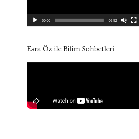
00:00
06:52
Esra Öz ile Bilim Sohbetleri