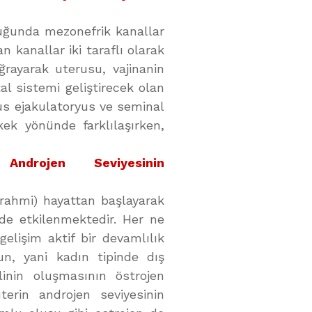
luğunda mezonefrik kanallar
n kanallar iki taraflı olarak
ğrayarak uterusu, vajinanin
al sistemi geliştirecek olan
us ejakulatoryus ve seminal
rkek yönünde farklılaşırken,
Androjen Seviyesinin
e rahmi) hayattan başlayarak
de etkilenmektedir. Her ne
elişim aktif bir devamlılık
un, yani kadın tipinde dış
nin oluşmasının östrojen
terin androjen seviyesinin