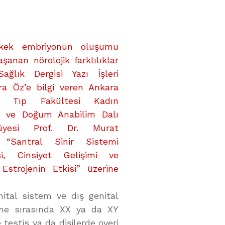
rkek embriyonun oluşumu
aşanan nörolojik farklılıklar
ağlık Dergisi Yazı İşleri
a Öz’e bilgi veren Ankara
esi Tıp Fakültesi Kadın
rı ve Doğum Anabilim Dalı
üyesi Prof. Dr. Murat
 “Santral Sinir Sistemi
isi, Cinsiyet Gelişimi ve
 Estrojenin Etkisi” üzerine
ital sistem ve dış genital
nme sırasında XX ya da XY
e testis ya da dişilerde overi