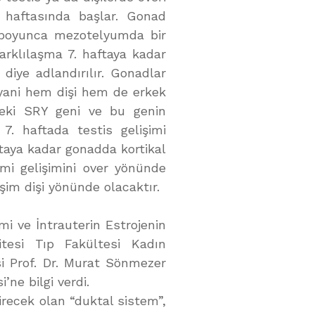
. haftasında başlar. Gonad
ı boyunca mezotelyumda bir
arklılaşma 7. haftaya kadar
iye adlandırılır. Gonadlar
 yani hem dişi hem de erkek
deki SRY geni ve bu genin
 7. haftada testis gelişimi
ftaya kadar gonadda kortikal
mi gelişimini over yönünde
şim dişi yönünde olacaktır.
imi ve İntrauterin Estrojenin
itesi Tıp Fakültesi Kadın
i Prof. Dr. Murat Sönmezer
ne bilgi verdi.
tirecek olan “duktal sistem”,