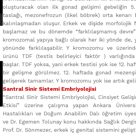
oluşturacak olan ilk gonad gelişimi gebeliğin 5
taslağı, mezonefrozun (ilkel böbrek) orta kenar
kalınlaşmadan oluşur. Erkek ve dişide morfolojik f
başlamaz ve bu dönemde “farklılaşmamış devre” d
kromozomal yapıya bağlı olarak her iki yönde de,
yönünde farklılaşabilir. Y kromozomu ve üzerin
ürünü TDF (testis belirleyici faktör ) varlığında
başlar. TDF yoksa, yani erkek testisi yok ise 12. ha
bir gelişme görülmez. 12. haftada gonad mezenşi
gelişerek tamamlar. Y kromozomu yok ise artık geli
Santral Sinir Sistemi Embriyolojisi
“Santral Sinir Sistemi Embriyolojisi, Cinsiyet Geliş
Etkisi” üzerine çalışma yapan Ankara Ünivers
Hastalıkları ve Doğum Anabilim Dalı öğretim üyes
ve Dr. Egemen Tolunay konu hakkında Sağlık Dergisi’
Prof. Dr. Sönmezer, erkek iç genital sistemini geliş