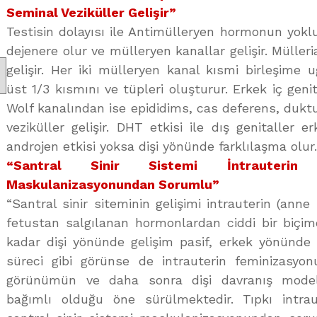
Seminal Veziküller Gelişir”
Testisin dolayısı ile Antimülleryen hormonun yok
dejenere olur ve mülleryen kanallar gelişir. Mülleria
gelişir. Her iki mülleryen kanal kısmi birleşime u
üst 1/3 kısmını ve tüpleri oluşturur. Erkek iç genit
Wolf kanalından ise epididims, cas deferens, dukt
veziküller gelişir. DHT etkisi ile dış genitaller e
androjen etkisi yoksa dişi yönünde farklılaşma olur.
“Santral Sinir Sistemi İntrauterin 
Maskulanizasyonundan Sorumlu”
“Santral sinir siteminin gelişimi intrauterin (ann
fetustan salgılanan hormonlardan ciddi bir biçim
kadar dişi yönünde gelişim pasif, erkek yönünde g
süreci gibi görünse de intrauterin feminizasyon
görünümün ve daha sonra dişi davranış modeli
bağımlı olduğu öne sürülmektedir. Tıpkı intrau