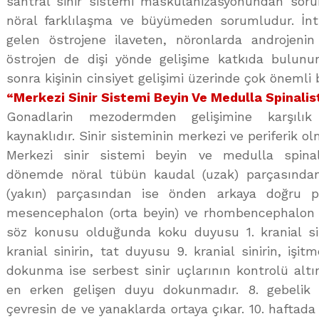
santral sinir sistemi maskulanizasyonundan soru
nöral farklılaşma ve büyümeden sorumludur. İn
gelen östrojene ilaveten, nöronlarda androjeni
östrojen de dişi yönde gelişime katkıda bulunur
sonra kişinin cinsiyet gelişimi üzerinde çok önemli 
“Merkezi Sinir Sistemi Beyin Ve Medulla Spinali
Gonadlarin mezodermden gelişimine karşılık
kaynaklıdır. Sinir sisteminin merkezi ve periferik o
Merkezi sinir sistemi beyin ve medulla spinali
dönemde nöral tübün kaudal (uzak) parçasından 
(yakın) parçasından ise önden arkaya doğru p
mesencephalon (orta beyin) ve rhombencephalon (a
söz konusu olduğunda koku duyusu 1. kranial si
kranial sinirin, tat duyusu 9. kranial sinirin, işit
dokunma ise serbest sinir uçlarının kontrolü altı
en erken gelişen duyu dokunmadır. 8. gebelik h
çevresin de ve yanaklarda ortaya çıkar. 10. haftada 