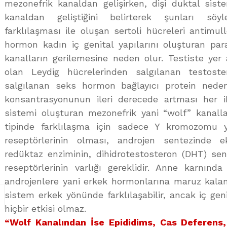
mezonefrik kanaldan gelişirken, dişi duktal sist
kanaldan geliştiğini belirterek şunları söyl
farklılaşması ile oluşan sertoli hücreleri antimul
hormon kadın iç genital yapılarını oluşturan par
kanalların gerilemesine neden olur. Testiste yer
olan Leydig hücrelerinden salgılanan testoster
salgılanan seks hormon bağlayıcı protein neden
konsantrasyonunun ileri derecede artması her ik
sistemi oluşturan mezonefrik yani “wolf” kanallar
tipinde farklılaşma için sadece Y kromozomu
reseptörlerinin olması, androjen sentezinde e
redüktaz enziminin, dihidrotestosteron (DHT) sen
reseptörlerinin varlığı gereklidir. Anne karnınd
androjenlere yani erkek hormonlarına maruz kalan 
sistem erkek yönünde farklılaşabilir, ancak iç ge
hiçbir etkisi olmaz.
“Wolf Kanalından İse Epididims, Cas Deferens