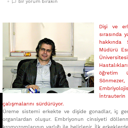
EMBRİYONUN
bir yorum bırakın
NÖRAL
YOLCULUĞU
üzerine
Dişi ve e
sırasında y
hakkında S
Müdürü Esr
Üniversit
Hastalıkla
öğretim 
Sönmezer,
Embriyoloj
İntrauterin
çalışmalarını sürdürüyor.
Üreme sistemi erkekte ve dişide gonadlar, iç gen
organlardan oluşur. Embriyonun cinsiyeti dölle
kromozomlarının varlığı ile belirlenir. İlk erkeklerd