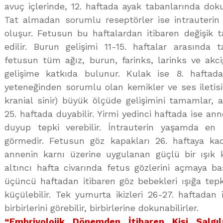
avuç içlerinde, 12. haftada ayak tabanlarında doku
Tat almadan sorumlu reseptörler ise intrauterin 
oluşur. Fetusun bu haftalardan itibaren değişik ta
edilir. Burun gelişimi 11-15. haftalar arasında 
fetusun tüm ağız, burun, farinks, larinks ve akci
gelişime katkıda bulunur. Kulak ise 8. hafta
yeteneğinden sorumlu olan kemikler ve ses iletisin
kranial sinir) büyük ölçüde gelişimini tamamlar,
25. haftada duyabilir. Yirmi yedinci haftada ise ann
duyup tepki verebilir. İntrauterin yaşamda en
görmedir. Fetusun göz kapakları 26. haftaya kad
annenin karnı üzerine uygulanan güçlü bir ışık k
altıncı hafta civarında fetus gözlerini açmaya baş
üçüncü haftadan itibaren göz bebekleri ışığa tepk
küçülebilir. Tek yumurta ikizleri 26-27. haftadan 
birbirlerini görebilir, birbirlerine dokunabilirler.
“Embriyolojik Dönemden İtibaren Kişi Salgı