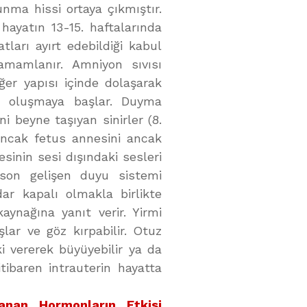
nma hissi ortaya çıkmıştır.
hayatın 13-15. haftalarında
tları ayırt edebildiği kabul
tamamlanır. Amniyon sıvısı
ğer yapısı içinde dolaşarak
da oluşmaya başlar. Duyma
i beyne taşıyan sinirler (8.
 ancak fetus annesini ancak
esinin sesi dışındaki sesleri
 son gelişen duyu sistemi
ar kapalı olmakla birlikte
aynağına yanıt verir. Yirmi
lar ve göz kırpabilir. Otuz
i vererek büyüyebilir ya da
itibaren intrauterin hayatta
lanan Hormonların Etkisi