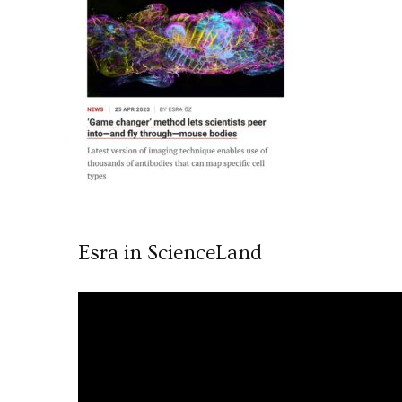
Esra in ScienceLand
Video
oynatıcı