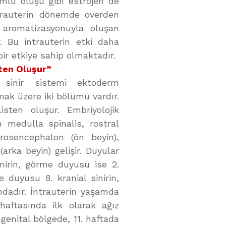
mlu oluşu gibi estrojen de
trauterin dönemde overden
n aromatizasyonuyla oluşan
. Bu intrauterin etki daha
bir etkiye sahip olmaktadır.
sten Oluşur”
 sinir sistemi ektoderm
lmak üzere iki bölümü vardır.
sten oluşur. Embriyolojik
medulla spinalis, rostral
rosencephalon (ön beyin),
rka beyin) gelişir. Duyular
nirin, görme duyusu ise 2.
me duyusu 8. kranial sinirin,
ndadır. İntrauterin yaşamda
aftasında ilk olarak ağız
genital bölgede, 11. haftada