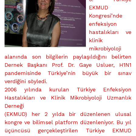
EKMUD
Kongresi’nde
enfeksiyon
hastalıkları ve
klinik
mikrobiyoloji
alanında son bilgilerin paylaşıldığını belirten
Dernek Başkanı Prof. Dr. Gaye Usluer, H1N1
pandemisinde Türkiye’nin büyük bir sınav
verdiğini söyledi.
2006 yılında kurulan Türkiye Enfeksiyon
Hastalıkları ve Klinik Mikrobiyoloji Uzmanlık
Derneği
(EKMUD) her 2 yılda bir düzenlenen ulusal
kongre ve bilimsel platform düzenleniyor. Bu yıl
üçüncüsü gerçekleştirilen Türkiye EKMUD