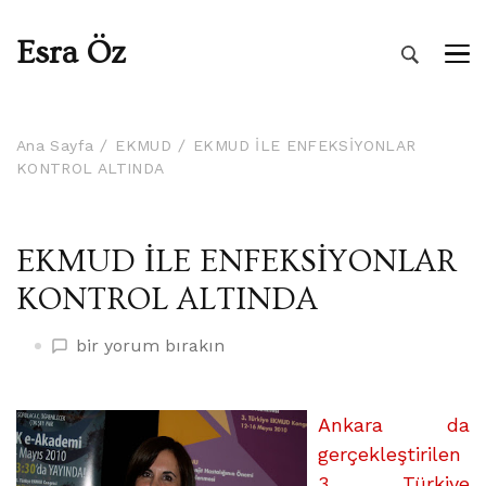
Esra Öz
Ana Sayfa
EKMUD
EKMUD İLE ENFEKSİYONLAR
KONTROL ALTINDA
EKMUD İLE ENFEKSİYONLAR
KONTROL ALTINDA
EKMUD
bir yorum bırakın
İLE
ENFEKSİYONLAR
KONTROL
Ankara da
ALTINDA
gerçekleştirilen
üzerine
3. Türkiye